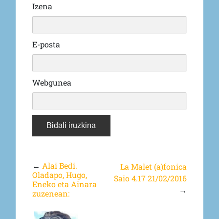
Izena
E-posta
Webgunea
←
Alai Bedi.
La Malet (a)fonica
Oladapo, Hugo,
Saio 4.17 21/02/2016
Eneko eta Ainara
→
zuzenean: