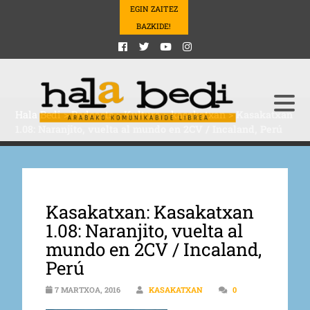
EGIN ZAITEZ
BAZKIDE!
Hala Bedi
>
Podcasts
>
Kultura
>
kasakatxan
>
Kasakatxan
1.08: Naranjito, vuelta al mundo en 2CV / Incaland, Perú
Kasakatxan: Kasakatxan
1.08: Naranjito, vuelta al
mundo en 2CV / Incaland,
Perú
7 MARTXOA, 2016
KASAKATXAN
0