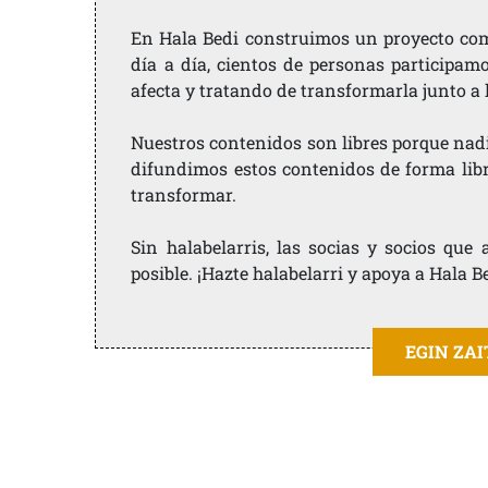
En Hala Bedi construimos un proyecto comu
día a día, cientos de personas participam
afecta y tratando de transformarla junto a
Nuestros contenidos son libres porque nad
difundimos estos contenidos de forma libre
transformar.
Sin halabelarris, las socias y socios qu
posible. ¡Hazte halabelarri y apoya a Hala B
EGIN ZA