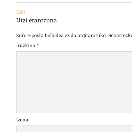
Edit
Utzi erantzuna
Zure e-posta helbidea ez da argitaratuko.
Beharrezk
Iruzkina
*
Izena