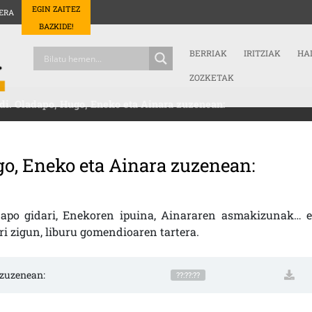
EGIN ZAITEZ
ERA
BAZKIDE!
BERRIAK
IRITZIAK
HA
ZOZKETAK
di. Oladapo, Hugo, Eneko eta Ainara zuzenean:
ugo, Eneko eta Ainara zuzenean:
dapo gidari, Enekoren ipuina, Ainararen asmakizunak… e
rri zigun, liburu gomendioaren tartera.
a zuzenean:
??:??:??