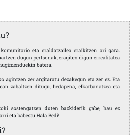
zu?
komunitario eta eraldatzailea eraikitzen ari gara.
artzen dugun pertsonak, eragiten digun errealitatea
i mugimenduekin batera.
ko agintzen zer argitaratu dezakegun eta zer ez. Eta
ean zabaltzen ditugu, hedapena, elkarbanatzea eta
koki sostengatzen duten bazkiderik gabe, hau ez
larri eta babestu Hala Bedi!
i?