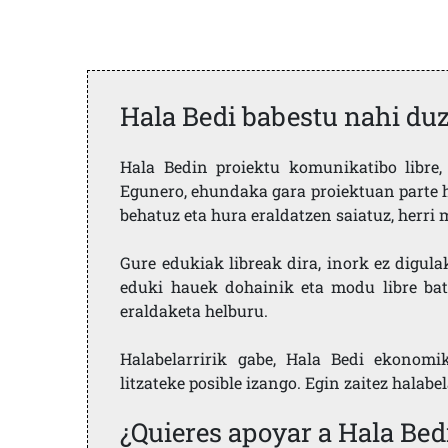
Hala Bedi babestu nahi du
Hala Bedin proiektu komunikatibo libre, 
Egunero, ehundaka gara proiektuan parte h
behatuz eta hura eraldatzen saiatuz, herr
Gure edukiak libreak dira, inork ez digula
eduki hauek dohainik eta modu libre bat
eraldaketa helburu.
Halabelarririk gabe, Hala Bedi ekonomi
litzateke posible izango. Egin zaitez halabe
¿Quieres apoyar a Hala Bed