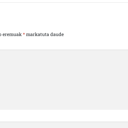
o eremuak
*
markatuta daude