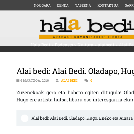
NOR GARA
DENDA
TABERNA
KONTAKTUA
SARR
Hala Bedi
>
Podcasts
>
Kultura
>
alaibedi
>
Alai Be
Alai bedi: Alai Bedi. Oladapo, H
6 MARTXOA, 2016
ALAI BEDI
0
Zuzenekoak gero eta hobeto egiten ditugula! Ola
Hugo ere artista hutsa, liburu oso interesgarria eka
Alai bedi: Alai Bedi. Oladapo, Hugo, Eneko eta Ainar