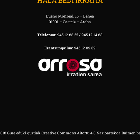
HALA BEDI IRRATIA
Bueno Monreal, 16 – Behea
01001 – Gasteiz – Araba
Telefonoa:
945 12 88 55 / 945 12 14 88
Erantzungailua:
945 12 09 89
18 Gure eduki guztiak Creative Commons Aitortu 4.0 Nazioartekoa Baimen b