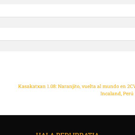
Kasakatxan 1.08: Naranjito, vuelta al mundo en 2CV
Incaland, Perú