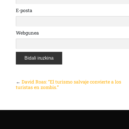
E-posta
Webgunea
←
David Roas: “El turismo salvaje convierte a los
turistas en zombis.”