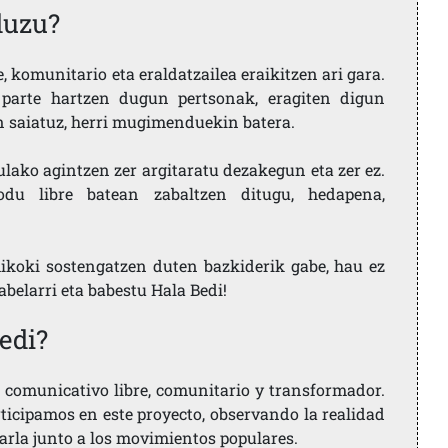
duzu?
 komunitario eta eraldatzailea eraikitzen ari gara.
parte hartzen dugun pertsonak, eragiten digun
en saiatuz, herri mugimenduekin batera.
ulako agintzen zer argitaratu dezakegun eta zer ez.
u libre batean zabaltzen ditugu, hedapena,
ikoki sostengatzen duten bazkiderik gabe, hau ez
labelarri eta babestu Hala Bedi!
edi?
comunicativo libre, comunitario y transformador.
rticipamos en este proyecto, observando la realidad
arla junto a los movimientos populares.