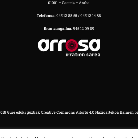
01001 – Gasteiz – Araba
Telefonoa:
945 12 88 55 / 945 12 14 88
Erantzungailua:
945 12 09 89
18 Gure eduki guztiak Creative Commons Aitortu 4.0 Nazioartekoa Baimen b