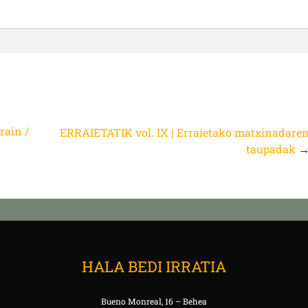
rain /
ERRAIETATIK vol. IX | Erraietako matxinadare
taupadak
HALA BEDI IRRATIA
Bueno Monreal, 16 – Behea