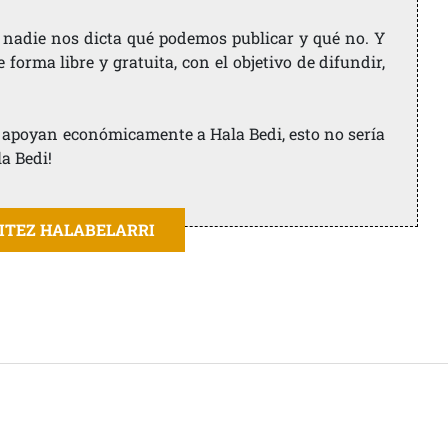
 nadie nos dicta qué podemos publicar y qué no. Y
orma libre y gratuita, con el objetivo de difundir,
ue apoyan económicamente a Hala Bedi, esto no sería
la Bedi!
AITEZ HALABELARRI