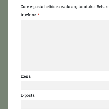
Zure e-posta helbidea ez da argitaratuko.
Behar
Iruzkina
*
Izena
E-posta