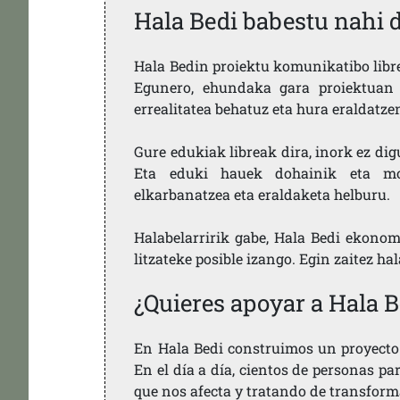
Hala Bedi babestu nahi 
Hala Bedin proiektu komunikatibo libre,
Egunero, ehundaka gara proiektuan 
errealitatea behatuz eta hura eraldatz
Gure edukiak libreak dira, inork ez dig
Eta eduki hauek dohainik eta mod
elkarbanatzea eta eraldaketa helburu.
Halabelarririk gabe, Hala Bedi ekonom
litzateke posible izango. Egin zaitez ha
¿Quieres apoyar a Hala B
En Hala Bedi construimos un proyecto 
En el día a día, cientos de personas pa
que nos afecta y tratando de transform