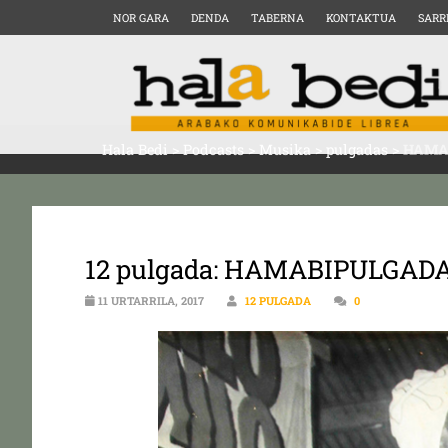
NOR GARA
DENDA
TABERNA
KONTAKTUA
SARR
Hala Bedi
>
Podcasts
>
Musika
>
pulgadas
>
HAMAB
12 pulgada: HAMABIPULGADA
11 URTARRILA, 2017
12 PULGADA
0