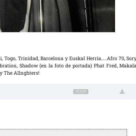
, Togo, Trinidad, Barcelona y Euskal Herria…..Afro 70, Sor
ation, Shadow (en la foto de portada) Phat Fred, Makal
y The Allnghters!
??:??:??