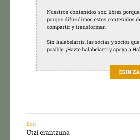
Nuestros contenidos son libres porque
porque difundimos estos contenidos de f
compartir y transformar.
Sin halabelarris, las socias y socios q
posible. ¡Hazte halabelarri y apoya a Ha
EGIN Z
Edit
Utzi erantzuna