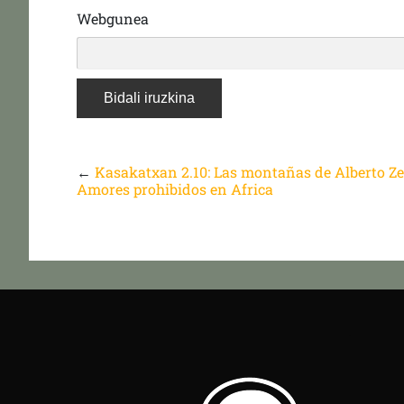
Webgunea
←
Kasakatxan 2.10: Las montañas de Alberto Ze
Amores prohibidos en Africa