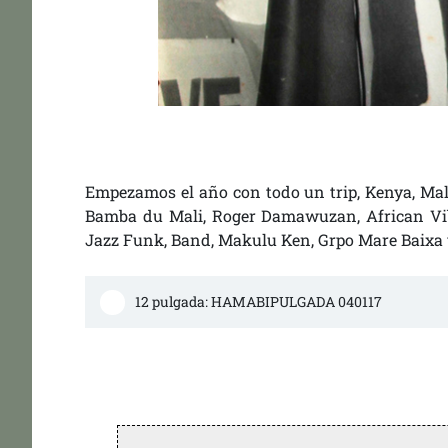
Empezamos el año con todo un trip, Kenya, Mali
Bamba du Mali, Roger Damawuzan, African Vibr
Jazz Funk, Band, Makulu Ken, Grpo Mare Baixa 
12 pulgada: HAMABIPULGADA 040117