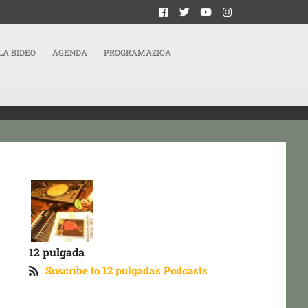
LA BIDEO
AGENDA
PROGRAMAZIOA
12 pulgada
Suscribe to 12 pulgada's Podcasts