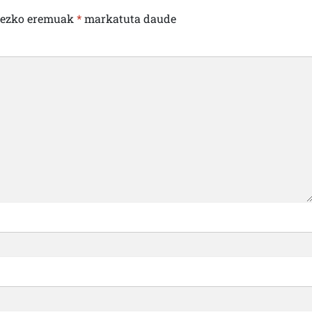
rezko eremuak
*
markatuta daude