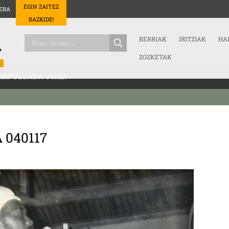
EGIN ZAITEZ
ERA
BAZKIDE!
BERRIAK
IRITZIAK
HA
ZOZKETAK
IPULGADA 040117
 040117