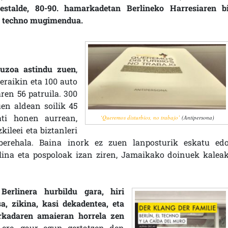
bestalde, 80-90. hamarkadetan Berlineko Harresiaren b
n techno mugimendua.
 auzoa astindu zuen
,
eraikin eta 100 auto
ren 56 patruila. 300
uen aldean soilik 45
ati honen aurrean,
‘Queremos disturbios, no trabajo’
(Antipersona)
kileei eta biztanleri
 berehala. Baina inork ez zuen lanposturik eskatu ed
lina eta pospoloak izan ziren, Jamaikako doinuek kalea
,
Berlinera hurbildu gara, hiri
sa, zikina, kasi dekadentea, eta
rkadaren amaieran horrela zen
 ere, gaur egun gertatzen den