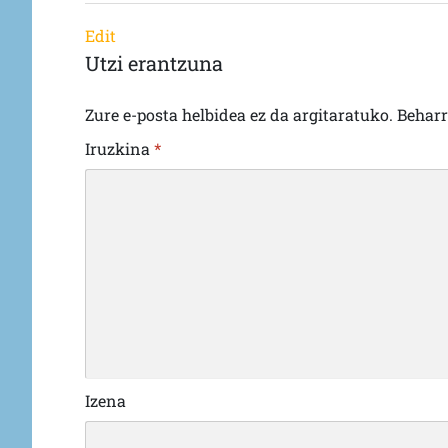
Edit
Utzi erantzuna
Zure e-posta helbidea ez da argitaratuko.
Behar
Iruzkina
*
Izena