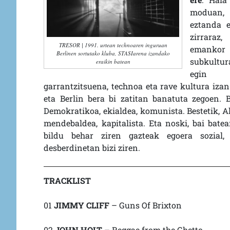
moduan, 
eztanda e
zirraraz
TRESOR | 1991. urtean technoaren inguruan
emankor
Berlinen sortutako kluba, STASIarena izandako
subkultur
eraikin batean
egin z
garrantzitsuena, technoa eta rave kultura iza
eta Berlin bera bi zatitan banatuta zegoen. 
Demokratikoa, ekialdea, komunista. Bestetik, 
mendebaldea, kapitalista. Eta noski, bai bate
bildu behar ziren gazteak egoera sozial,
desberdinetan bizi ziren.
TRACKLIST
01
JIMMY CLIFF
– Guns Of Brixton
02
JOHN HOLT
– Reggae from the Ghetto