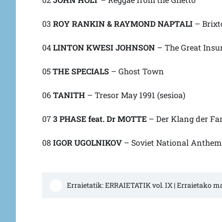
03
ROY RANKIN & RAYMOND NAPTALI
– Brixt
04
LINTON KWESI JOHNSON
– The Great Insu
05
THE SPECIALS
– Ghost Town
06
TANITH
– Tresor May 1991 (sesioa)
07
3 PHASE feat. Dr MOTTE
– Der Klang der Fa
08
IGOR UGOLNIKOV
– Soviet National Anthem 
Erraietatik: ERRAIETATIK vol. IX | Erraietako 