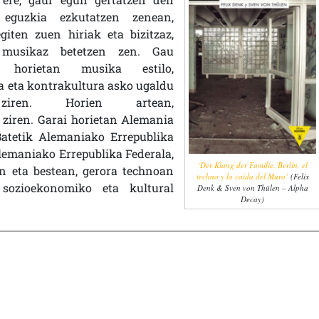
eguzkia ezkutatzen zenean,
giten zuen hiriak eta bizitzaz,
, musikaz betetzen zen. Gau
 horietan musika estilo,
a eta kontrakultura asko ugaldu
iren. Horien artean,
n ziren. Garai horietan Alemania
Batetik Alemaniako Errepublika
Alemaniako Errepublika Federala,
‘Der Klang der Familie. Berlín, el
an eta bestean, gerora technoan
techno y la caída del Muro’
(Felix
 sozioekonomiko eta kultural
Denk & Sven von Thülen – Alpha
Decay)