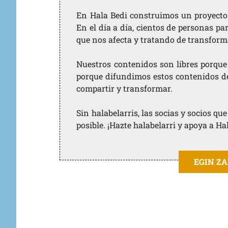
En Hala Bedi construimos un proyecto 
En el día a día, cientos de personas pa
que nos afecta y tratando de transform
Nuestros contenidos son libres porque
porque difundimos estos contenidos de f
compartir y transformar.
Sin halabelarris, las socias y socios q
posible. ¡Hazte halabelarri y apoya a Ha
EGIN Z