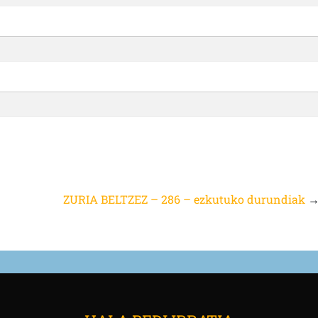
ZURIA BELTZEZ – 286 – ezkutuko durundiak