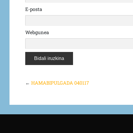
E-posta
Webgunea
←
HAMABIPULGADA 040117