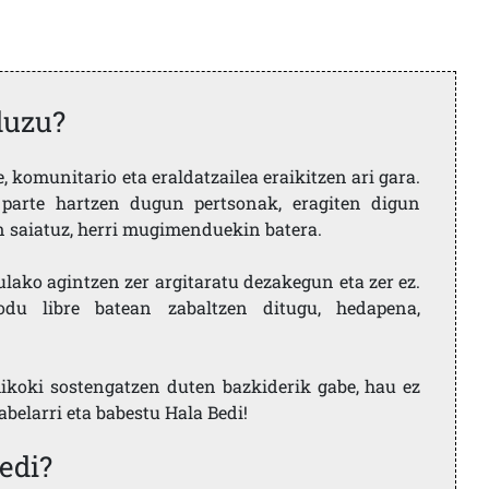
duzu?
 komunitario eta eraldatzailea eraikitzen ari gara.
parte hartzen dugun pertsonak, eragiten digun
en saiatuz, herri mugimenduekin batera.
ulako agintzen zer argitaratu dezakegun eta zer ez.
u libre batean zabaltzen ditugu, hedapena,
ikoki sostengatzen duten bazkiderik gabe, hau ez
labelarri eta babestu Hala Bedi!
edi?