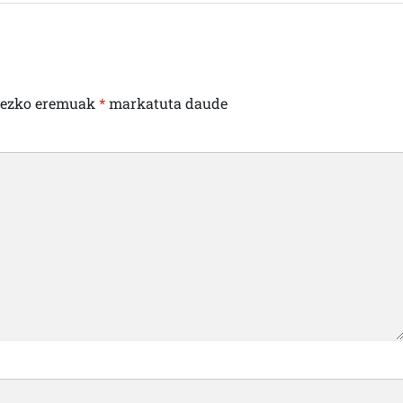
rezko eremuak
*
markatuta daude