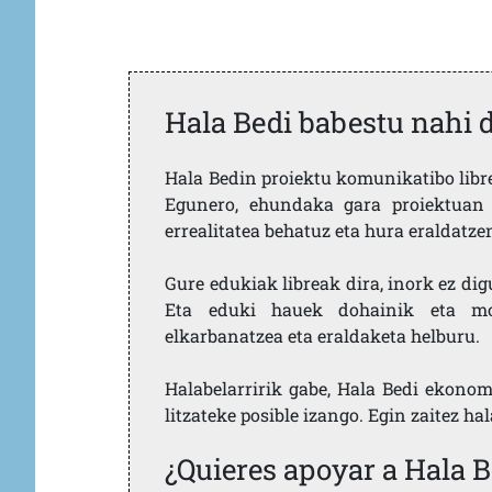
Hala Bedi babestu nahi 
Hala Bedin proiektu komunikatibo libre,
Egunero, ehundaka gara proiektuan 
errealitatea behatuz eta hura eraldatz
Gure edukiak libreak dira, inork ez dig
Eta eduki hauek dohainik eta mod
elkarbanatzea eta eraldaketa helburu.
Halabelarririk gabe, Hala Bedi ekonom
litzateke posible izango. Egin zaitez ha
¿Quieres apoyar a Hala B