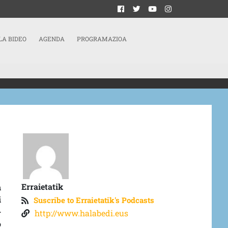
LA BIDEO
AGENDA
PROGRAMAZIOA
Erraietatik
n
i
Suscribe to Erraietatik's Podcasts
-
http://www.halabedi.eus
o