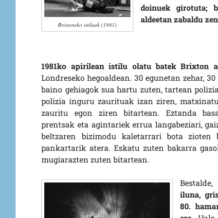
doinuek girotuta; 
aldeetan zabaldu ze
Brixtoneko istiluak (1981)
1981ko apirilean istilu olatu batek Brixton
Londreseko hegoaldean. 30 egunetan zehar, 30 
baino gehiagok sua hartu zuten, tartean polizia
polizia inguru zaurituak izan ziren, matxinat
zauritu egon ziren bitartean. Eztanda bas
prentsak eta agintariek errua langabeziari, gaiz
beltzaren bizimodu kaletarrari bota zioten
pankartarik atera. Eskatu zuten bakarra gaso
mugiarazten zuten bitartean.
Bestalde
iluna, gri
80. hama
ere
. Hala