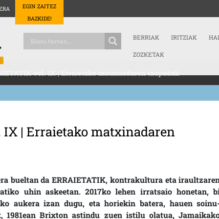
EGIN ZAITEZ
ERA
BAZKIDE!
BERRIAK
IRITZIAK
HA
ZOZKETAK
IETATIK vol. IX | Erraietako matxinadaren taupadak
 IX | Erraietako matxinadaren
era bueltan da ERRAIETATIK, kontrakultura eta iraultzare
atiko uhin askeetan. 2017ko lehen irratsaio honetan, b
ko aukera izan dugu, eta horiekin batera, hauen soinu
k, 1981ean Brixton astindu zuen istilu olatua, Jamaikak