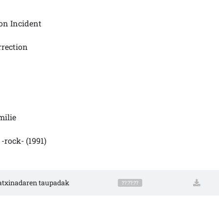
on Incident
rrection
milie
-rock- (1991)
matxinadaren taupadak
??:??:??