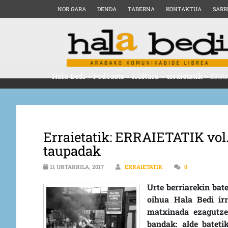
NOR GARA
DENDA
TABERNA
KONTAKTUA
SARR
Hala Bedi
>
Podcasts
>
Kultura
>
erraietatik
>
ERRA
Erraietatik: ERRAIETATIK vol.
taupadak
11 URTARRILA, 2017
ERRAIETATIK
0
Urte berriarekin bat
oihua Hala Bedi irr
matxinada ezagutze
bandak: alde bateti