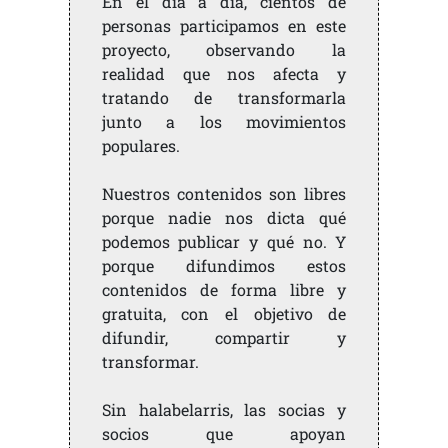
En el día a día, cientos de
personas participamos en este
proyecto, observando la
realidad que nos afecta y
tratando de transformarla
junto a los movimientos
populares.
Nuestros contenidos son libres
porque nadie nos dicta qué
podemos publicar y qué no. Y
porque difundimos estos
contenidos de forma libre y
gratuita, con el objetivo de
difundir, compartir y
transformar.
Sin halabelarris, las socias y
socios que apoyan