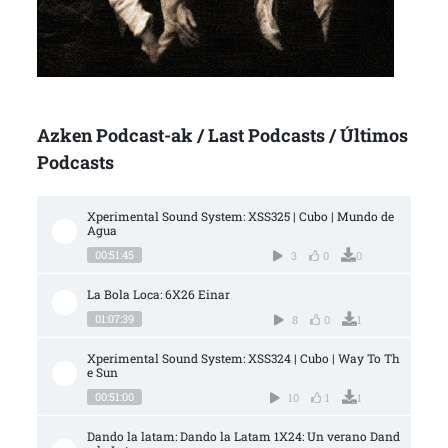
Azken Podcast-ak / Last Podcasts / Últimos
Podcasts
Xperimental Sound System: XSS325 | Cubo | Mundo de 
Agua
00:51:45
3
0
0
La Bola Loca: 6X26 Einar
01:07:39
8
0
1
Xperimental Sound System: XSS324 | Cubo | Way To Th
e Sun
00:51:00
10
1
1
Dando la latam: Dando la Latam 1X24: Un verano Dand