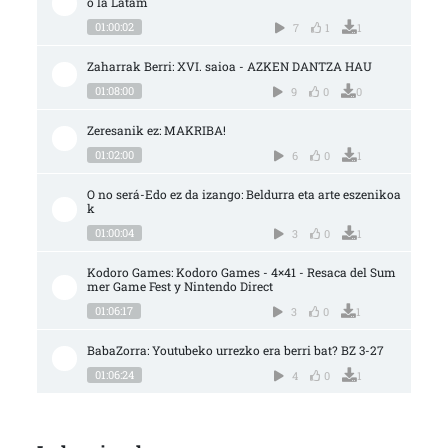
o la Latam
01:00:02
7
1
1
Zaharrak Berri: XVI. saioa - AZKEN DANTZA HAU
01:08:00
9
0
0
Zeresanik ez: MAKRIBA!
01:02:00
6
0
1
O no será-Edo ez da izango: Beldurra eta arte eszenikoa
k
01:00:04
3
0
1
Kodoro Games: Kodoro Games - 4×41 - Resaca del Sum
mer Game Fest y Nintendo Direct
01:06:17
3
0
1
BabaZorra: Youtubeko urrezko era berri bat? BZ 3-27
01:06:24
4
0
1