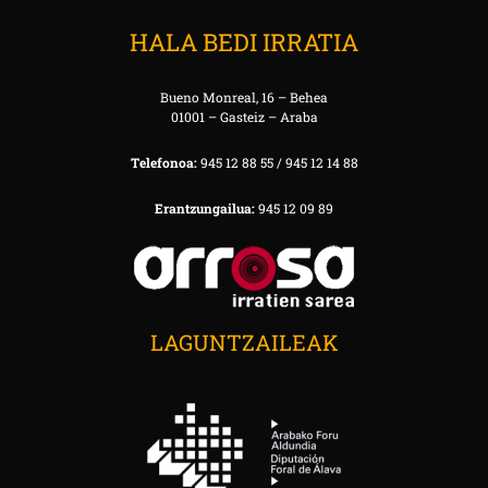
HALA BEDI IRRATIA
Bueno Monreal, 16 – Behea
01001 – Gasteiz – Araba
Telefonoa:
945 12 88 55 / 945 12 14 88
Erantzungailua:
945 12 09 89
LAGUNTZAILEAK