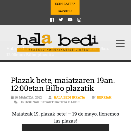
EGIN ZAITEZ
BAZKIDE!
Hala Bedi
>
Berriak
>
Plazak bete, maiatzaren 19an.
12:00etan Bilbo plazatik
Plazak bete, maiatzaren 19an.
12:00etan Bilbo plazatik
16 MAIATZA, 2012
HALA BEDI IRRATIA
IN
BERRIAK
PLAZAK BETE, MAIATZAREN 19A
IRUZKINAK DESAKTIBATUTA DAUDE
Maiatzak 19, plazak bete! – 19 de mayo, llenemos
las plazas!