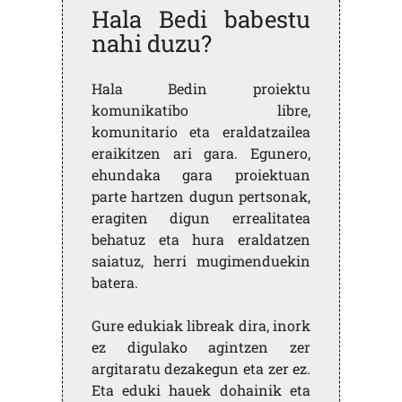
Hala Bedi babestu
nahi duzu?
Hala Bedin proiektu
komunikatibo libre,
komunitario eta eraldatzailea
eraikitzen ari gara. Egunero,
ehundaka gara proiektuan
parte hartzen dugun pertsonak,
eragiten digun errealitatea
behatuz eta hura eraldatzen
saiatuz, herri mugimenduekin
batera.
Gure edukiak libreak dira, inork
ez digulako agintzen zer
argitaratu dezakegun eta zer ez.
Eta eduki hauek dohainik eta