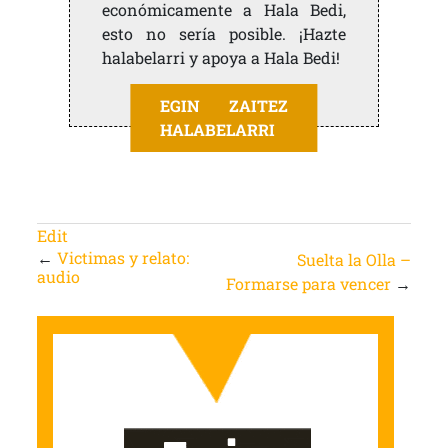
económicamente a Hala Bedi,
esto no sería posible. ¡Hazte
halabelarri y apoya a Hala Bedi!
EGIN ZAITEZ
HALABELARRI
Edit
←
Victimas y relato:
Suelta la Olla –
audio
Formarse para vencer
→