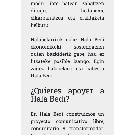
modu libre batean zabaltzen
ditugu, hedapena,
elkarbanatzea eta eraldaketa
helburu.
Halabelarririk gabe, Hala Bedi
ekonomikoki sostengatzen
duten bazkiderik gabe, hau ez
litzateke posible izango. Egin
zaitez halabelarri eta babestu
Hala Bedi!
¿Quieres apoyar a
Hala Bedi?
En Hala Bedi construimos un
proyecto comunicativo libre,
comunitario y transformador.