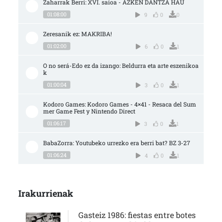
Zaharrak Berri: XVI. saioa - AZKEN DANTZA HAU
01:08:00
9
0
0
Zeresanik ez: MAKRIBA!
01:02:00
6
0
1
O no será-Edo ez da izango: Beldurra eta arte eszenikoa
k
01:00:04
3
0
1
Kodoro Games: Kodoro Games - 4×41 - Resaca del Sum
mer Game Fest y Nintendo Direct
01:06:17
3
0
1
BabaZorra: Youtubeko urrezko era berri bat? BZ 3-27
01:06:24
4
0
1
Irakurrienak
Gasteiz 1986: fiestas entre botes