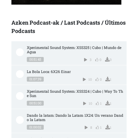
Azken Podcast-ak / Last Podcasts / Últimos
Podcasts
Xperimental Sound System: XSS325 | Cubo | Mundo de 
Agua
00:51:45
3
0
0
La Bola Loca: 6X26 Einar
01:07:39
10
0
1
Xperimental Sound System: XSS324 | Cubo | Way To Th
e Sun
00:51:00
10
1
1
Dando la latam: Dando la Latam 1X24: Un verano Dand
o la Latam
01:00:02
8
1
1