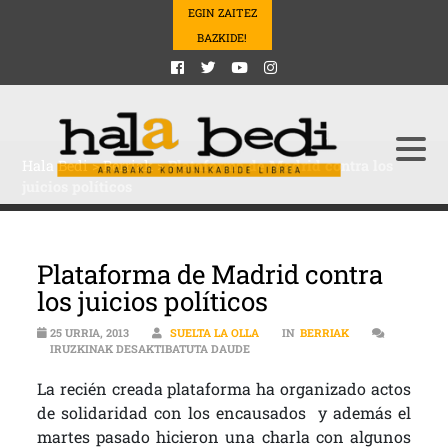
EGIN ZAITEZ
BAZKIDE!
Hala Bedi
>
Berriak
>
Plataforma de Madrid contra los
juicios políticos
Plataforma de Madrid contra
los juicios políticos
25 URRIA, 2013
SUELTA LA OLLA
IN
BERRIAK
PLATAFORMA DE MADRID CONTRA L
IRUZKINAK DESAKTIBATUTA DAUDE
La recién creada plataforma ha organizado actos
de solidaridad con los encausados y además el
martes pasado hicieron una charla con algunos