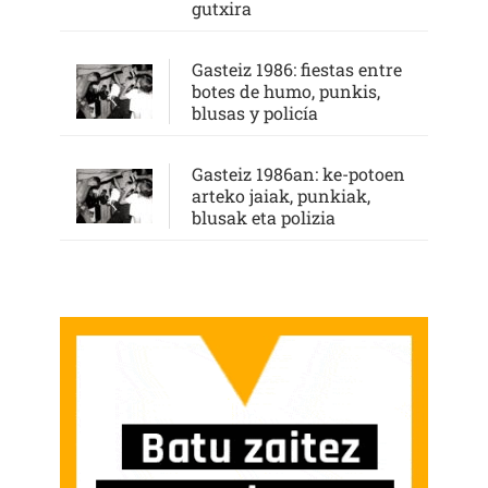
gutxira
Gasteiz 1986: fiestas entre
botes de humo, punkis,
blusas y policía
Gasteiz 1986an: ke-potoen
arteko jaiak, punkiak,
blusak eta polizia