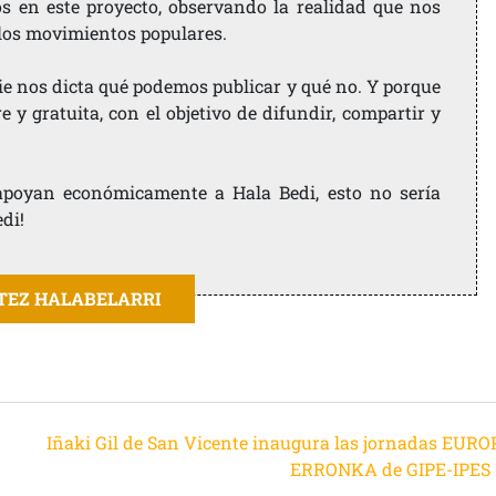
os en este proyecto, observando la realidad que nos
 los movimientos populares.
ie nos dicta qué podemos publicar y qué no. Y porque
 y gratuita, con el objetivo de difundir, compartir y
e apoyan económicamente a Hala Bedi, esto no sería
edi!
ITEZ HALABELARRI
Iñaki Gil de San Vicente inaugura las jornadas EURO
ERRONKA de GIPE-IPES