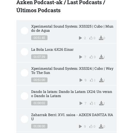
Azken Podcast-ak / Last Podcasts /
Últimos Podcasts
Xperimental Sound System: XSS325 | Cubo | Mun
do de Agua
00:51:45
2
0
0
La Bola Loca: 6X26 Einar
01:07:39
7
0
1
Xperimental Sound System: XSS324 | Cubo | Way 
To The Sun
00:51:00
9
1
1
Dando la latam: Dando la Latam 1X24: Un veran
o Dando la Latam
01:00:02
7
1
1
Zaharrak Berri: XVI. saioa - AZKEN DANTZA HA
U
01:08:00
9
0
0