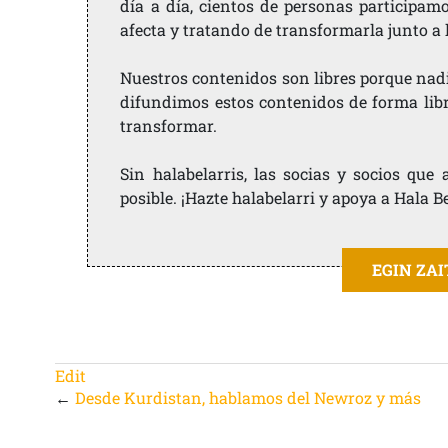
día a día, cientos de personas participam
afecta y tratando de transformarla junto a
Nuestros contenidos son libres porque nad
difundimos estos contenidos de forma libre
transformar.
Sin halabelarris, las socias y socios qu
posible. ¡Hazte halabelarri y apoya a Hala B
EGIN ZA
Edit
←
Desde Kurdistan, hablamos del Newroz y más