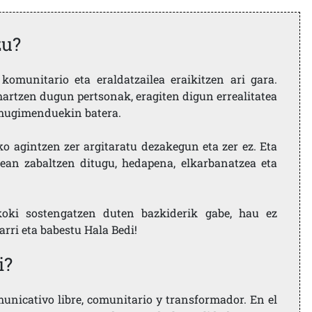
zu?
komunitario eta eraldatzailea eraikitzen ari gara.
artzen dugun pertsonak, eragiten digun errealitatea
i mugimenduekin batera.
ko agintzen zer argitaratu dezakegun eta zer ez. Eta
ean zabaltzen ditugu, hedapena, elkarbanatzea eta
koki sostengatzen duten bazkiderik gabe, hau ez
larri eta babestu Hala Bedi!
i?
nicativo libre, comunitario y transformador. En el