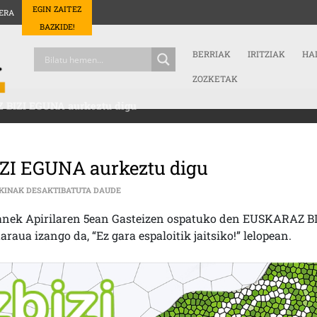
EGIN ZAITEZ
ERA
BAZKIDE!
BERRIAK
IRITZIAK
HA
ZOZKETAK
 BIZI EGUNA aurkeztu digu
ZI EGUNA aurkeztu digu
NESTOR ESTEBANEK EUSKARAZ BIZI EGUNA AUR
KINAK DESAKTIBATUTA DAUDE
anek Apirilaren 5ean Gasteizen ospatuko den EUSKARAZ BI
ua izango da, “Ez gara espaloitik jaitsiko!” lelopean.