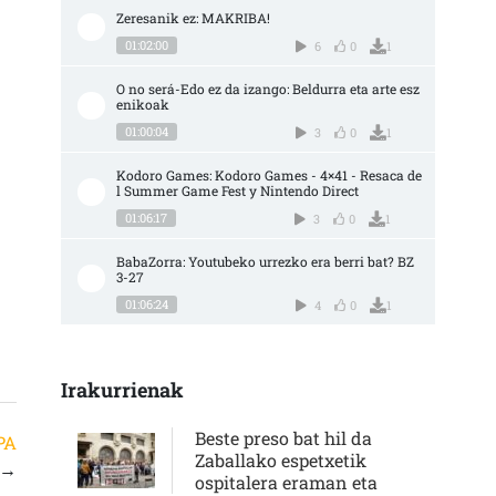
Zeresanik ez: MAKRIBA!
01:02:00
6
0
1
O no será-Edo ez da izango: Beldurra eta arte esz
enikoak
01:00:04
3
0
1
Kodoro Games: Kodoro Games - 4×41 - Resaca de
l Summer Game Fest y Nintendo Direct
01:06:17
3
0
1
BabaZorra: Youtubeko urrezko era berri bat? BZ 
3-27
01:06:24
4
0
1
Irakurrienak
Beste preso bat hil da
PA
Zaballako espetxetik
→
ospitalera eraman eta