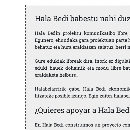
Hala Bedi babestu nahi du
Hala Bedin proiektu komunikatibo libre, 
Egunero, ehundaka gara proiektuan parte h
behatuz eta hura eraldatzen saiatuz, herr
Gure edukiak libreak dira, inork ez digula
eduki hauek dohainik eta modu libre bat
eraldaketa helburu.
Halabelarririk gabe, Hala Bedi ekonomi
litzateke posible izango. Egin zaitez halabe
¿Quieres apoyar a Hala Bed
En Hala Bedi construimos un proyecto comu