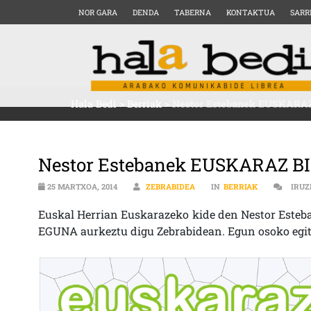
NOR GARA
DENDA
TABERNA
KONTAKTUA
SARR
Hala Bedi
>
Berriak
>
Nestor Estebanek EUSKARAZ
Nestor Estebanek EUSKARAZ BI
25 MARTXOA, 2014
ZEBRABIDEA
IN
BERRIAK
IRUZ
Euskal Herrian Euskarazeko kide den Nestor Esteb
EGUNA aurkeztu digu Zebrabidean. Egun osoko egitara