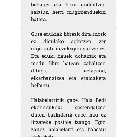
behatuz eta hura eraldatzen
saiatuz, herri mugimenduekin
batera.
Gure edukiak libreak dira, inork
ez digulako agintzen zer
argitaratu dezakegun eta zer ez.
Eta eduki hauek dohainik eta
modu libre batean zabaltzen
ditugu, hedapena,
elkarbanatzea eta eraldaketa
helburu.
Halabelarririk gabe, Hala Bedi
ekonomikoki sostengatzen
duten bazkiderik gabe, hau ez
litzateke posible izango. Egin
zaitez halabelarri eta babestu
Hala Bedi!