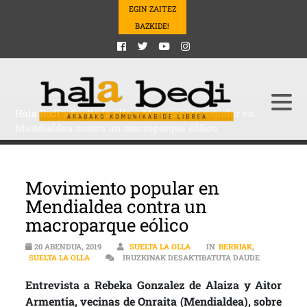
EGIN ZAITEZ
BAZKIDE!
Hala Bedi
>
Suelta la olla
>
Movimiento popular en
Mendialdea contra un macroparque eólico
Movimiento popular en
Mendialdea contra un
macroparque eólico
20 ABENDUA, 2019
SUELTA LA OLLA
IN
BERRIAK
,
MOVIMIENT
SUELTA LA OLLA
IRUZKINAK DESAKTIBATUTA DAUDE
Entrevista a Rebeka Gonzalez de Alaiza y Aitor
Armentia, vecinas de Onraita (Mendialdea), sobre