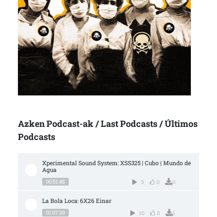
Azken Podcast-ak / Last Podcasts / Últimos
Podcasts
Xperimental Sound System: XSS325 | Cubo | Mundo de 
Agua
00:51:45
3
0
0
La Bola Loca: 6X26 Einar
01:07:39
10
0
1