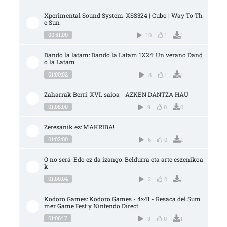
Xperimental Sound System: XSS324 | Cubo | Way To Th
e Sun
00:51:00
10
1
1
Dando la latam: Dando la Latam 1X24: Un verano Dand
o la Latam
01:00:02
8
1
1
Zaharrak Berri: XVI. saioa - AZKEN DANTZA HAU
01:08:00
9
0
0
Zeresanik ez: MAKRIBA!
01:02:00
6
0
1
O no será-Edo ez da izango: Beldurra eta arte eszenikoa
k
01:00:04
3
0
1
Kodoro Games: Kodoro Games - 4×41 - Resaca del Sum
mer Game Fest y Nintendo Direct
01:06:17
3
0
1