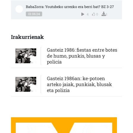
BabaZorra: Youtubeko urrezko era berri bat? BZ 3-27
01:06:24
4
0
1
Irakurrienak
Gasteiz 1986: fiestas entre botes
de humo, punkis, blusas y
policía
Gasteiz 1986an: ke-potoen
arteko jaiak, punkiak, blusak
eta polizia