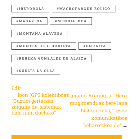
IBERDROLA
MACROPARQUE EOLICO
MAGAZINA
MENDIALDEA
MONTAÑA ALAVESA
MONTES DE ITURRIETA
ONRAITA
REBEKA GONZALEZ DE ALAIZA
SUELTA LA OLLA
Edit
←
Ibon (GPS kolektiboa):
Imanol Aranburu: “Herri
“Guztioi gertatzen
mugimenduak bere lana
zaiguna da, sistemak
bistaratzeko, tresna
hala nahi duelako”
komunikatiboa
beharrezkoa da”
→