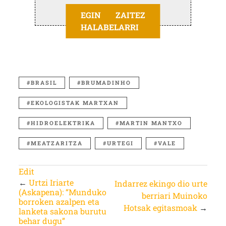
EGIN ZAITEZ
HALABELARRI
BRASIL
BRUMADINHO
EKOLOGISTAK MARTXAN
HIDROELEKTRIKA
MARTIN MANTXO
MEATZARITZA
URTEGI
VALE
Edit
←
Urtzi Iriarte
Indarrez ekingo dio urte
(Askapena): “Munduko
berriari Muinoko
borroken azalpen eta
Hotsak egitasmoak
→
lanketa sakona burutu
behar dugu”