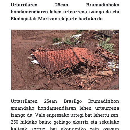
Urtarrilaren 25ean Brumadinhoko
hondamendiaren lehen urteurrena izango da eta
Ekologistak Martxan-ek parte hartuko du.
Urtarrilaren 25ean Brasilgo Brumadinhon
emandako hondamendiaren lehen urteurrena
izango da. Vale enpresako urtegi bat lehertu zen,
250 hildako baino gehiago ekarriz eta sekulako
kalteak sortuz, bai ekonomiko zein osasun