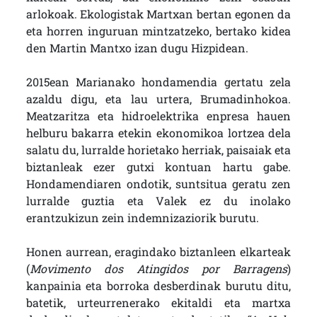
arlokoak. Ekologistak Martxan bertan egonen da
eta horren inguruan mintzatzeko, bertako kidea
den Martin Mantxo izan dugu Hizpidean.
2015ean Marianako hondamendia gertatu zela
azaldu digu, eta lau urtera, Brumadinhokoa.
Meatzaritza eta hidroelektrika enpresa hauen
helburu bakarra etekin ekonomikoa lortzea dela
salatu du, lurralde horietako herriak, paisaiak eta
biztanleak ezer gutxi kontuan hartu gabe.
Hondamendiaren ondotik, suntsitua geratu zen
lurralde guztia eta Valek ez du inolako
erantzukizun zein indemnizaziorik burutu.
Honen aurrean, eragindako biztanleen elkarteak
(
Movimento dos Atingidos por Barragens
)
kanpainia eta borroka desberdinak burutu ditu,
batetik, urteurrenerako ekitaldi eta martxa