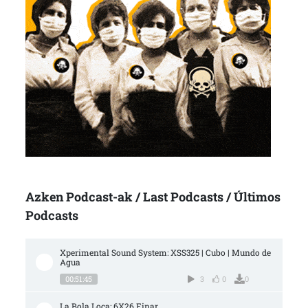
Azken Podcast-ak / Last Podcasts / Últimos
Podcasts
Xperimental Sound System: XSS325 | Cubo | Mundo de 
Agua
00:51:45
3
0
0
La Bola Loca: 6X26 Einar