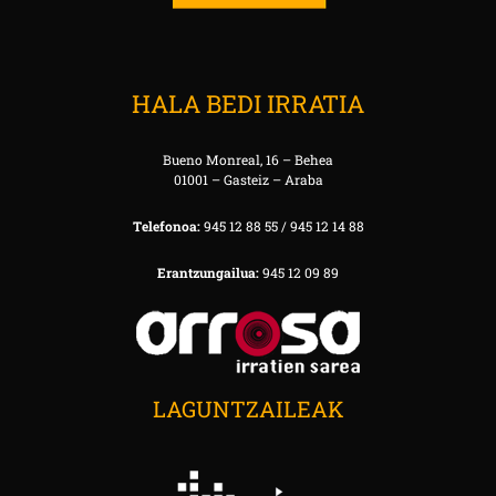
HALA BEDI IRRATIA
Bueno Monreal, 16 – Behea
01001 – Gasteiz – Araba
Telefonoa:
945 12 88 55 / 945 12 14 88
Erantzungailua:
945 12 09 89
LAGUNTZAILEAK