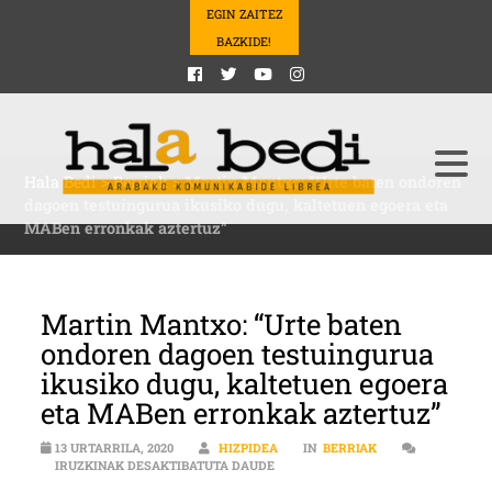
EGIN ZAITEZ
BAZKIDE!
Hala Bedi
>
Berriak
>
Martin Mantxo: “Urte baten ondoren
dagoen testuingurua ikusiko dugu, kaltetuen egoera eta
MABen erronkak aztertuz”
Martin Mantxo: “Urte baten
ondoren dagoen testuingurua
ikusiko dugu, kaltetuen egoera
eta MABen erronkak aztertuz”
13 URTARRILA, 2020
HIZPIDEA
IN
BERRIAK
MARTIN MANTXO: “URTE BATEN O
IRUZKINAK DESAKTIBATUTA DAUDE