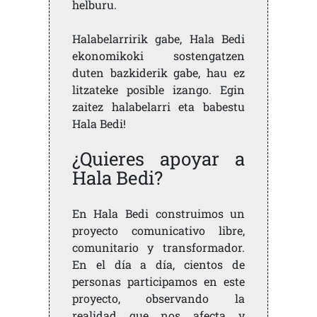
helburu.
Halabelarririk gabe, Hala Bedi
ekonomikoki sostengatzen
duten bazkiderik gabe, hau ez
litzateke posible izango. Egin
zaitez halabelarri eta babestu
Hala Bedi!
¿Quieres apoyar a
Hala Bedi?
En Hala Bedi construimos un
proyecto comunicativo libre,
comunitario y transformador.
En el día a día, cientos de
personas participamos en este
proyecto, observando la
realidad que nos afecta y