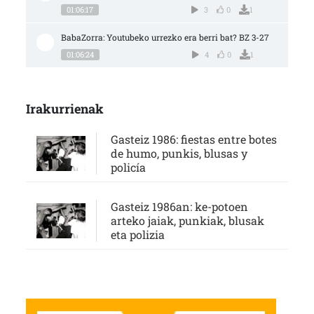
01:06:17
3
0
1
BabaZorra: Youtubeko urrezko era berri bat? BZ 3-27
01:06:24
4
0
1
Irakurrienak
Gasteiz 1986: fiestas entre botes
de humo, punkis, blusas y
policía
Gasteiz 1986an: ke-potoen
arteko jaiak, punkiak, blusak
eta polizia