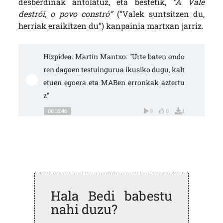
desberdinak antolatuz, eta bestetik,
“A Vale
destrói, o povo constró”
(“Valek suntsitzen du,
herriak eraikitzen du”) kanpainia martxan jarriz.
Hizpidea: Martin Mantxo: "Urte baten ondo
ren dagoen testuingurua ikusiko dugu, kalt
etuen egoera eta MABen erronkak aztertu
z"
00:16:46
9
0
1
Hala Bedi babestu
nahi duzu?