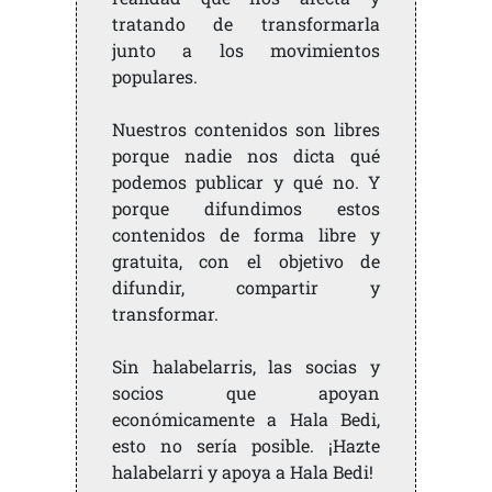
tratando de transformarla
junto a los movimientos
populares.
Nuestros contenidos son libres
porque nadie nos dicta qué
podemos publicar y qué no. Y
porque difundimos estos
contenidos de forma libre y
gratuita, con el objetivo de
difundir, compartir y
transformar.
Sin halabelarris, las socias y
socios que apoyan
económicamente a Hala Bedi,
esto no sería posible. ¡Hazte
halabelarri y apoya a Hala Bedi!