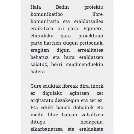
Hala Bedin proiektu
komunikatibo libre,
komunitario eta eraldatzailea
eraikitzen ari gara. Egunero,
ehundaka gara proiektuan
parte hartzen dugun pertsonak,
eragiten digun errealitatea
behatuz eta hura eraldatzen
saiatuz, herri mugimenduekin
batera.
Gure edukiak libreak dira, inork
ez digulako agintzen zer
argitaratu dezakegun eta zer ez.
Eta eduki hauek dohainik eta
modu libre batean zabaltzen
ditugu, hedapena,
elkarbanatzea eta eraldaketa