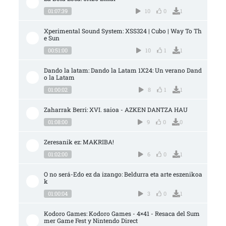
01:07:39
10
0
1
Xperimental Sound System: XSS324 | Cubo | Way To Th
e Sun
00:51:00
10
1
1
Dando la latam: Dando la Latam 1X24: Un verano Dand
o la Latam
01:00:02
8
1
1
Zaharrak Berri: XVI. saioa - AZKEN DANTZA HAU
01:08:00
9
0
0
Zeresanik ez: MAKRIBA!
01:02:00
6
0
1
O no será-Edo ez da izango: Beldurra eta arte eszenikoa
k
01:00:04
3
0
1
Kodoro Games: Kodoro Games - 4×41 - Resaca del Sum
mer Game Fest y Nintendo Direct