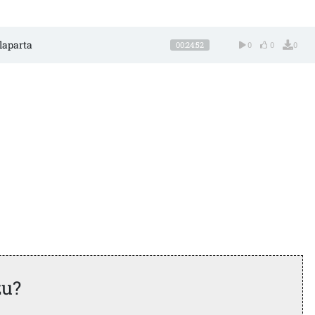
alaparta
00:24:52
0
0
0
zu?