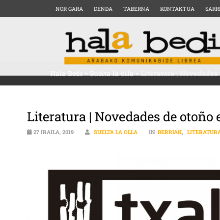
NOR GARA
DENDA
TABERNA
KONTAKTUA
SARR
Hala Bedi
>
Suelta la olla
>
Literatura | Novedades
Literatura | Novedades de otoño 
27 IRAILA, 2019
SUELTA LA OLLA
IN
BERRIAK
,
LITERATUR