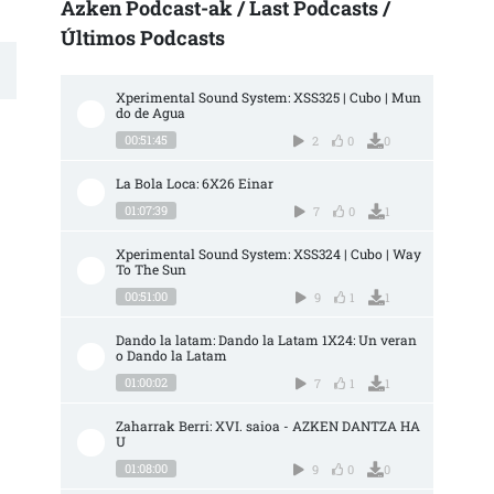
Azken Podcast-ak / Last Podcasts /
Últimos Podcasts
Xperimental Sound System: XSS325 | Cubo | Mun
do de Agua
00:51:45
2
0
0
La Bola Loca: 6X26 Einar
01:07:39
7
0
1
Xperimental Sound System: XSS324 | Cubo | Way 
To The Sun
00:51:00
9
1
1
Dando la latam: Dando la Latam 1X24: Un veran
o Dando la Latam
01:00:02
7
1
1
Zaharrak Berri: XVI. saioa - AZKEN DANTZA HA
U
01:08:00
9
0
0