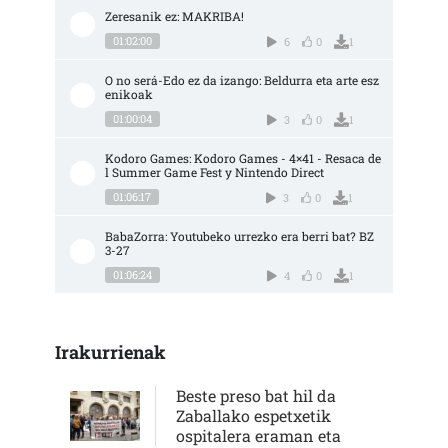
Zeresanik ez: MAKRIBA!
01:02:00
6
0
1
O no será-Edo ez da izango: Beldurra eta arte esz
enikoak
01:00:04
3
0
1
Kodoro Games: Kodoro Games - 4×41 - Resaca de
l Summer Game Fest y Nintendo Direct
01:06:17
3
0
1
BabaZorra: Youtubeko urrezko era berri bat? BZ 
3-27
01:06:24
4
0
1
Irakurrienak
Beste preso bat hil da
Zaballako espetxetik
ospitalera eraman eta