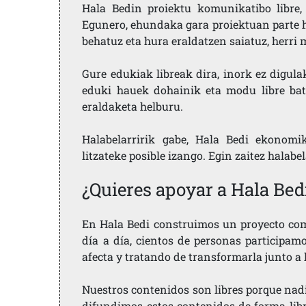
Hala Bedin proiektu komunikatibo libre, 
Egunero, ehundaka gara proiektuan parte h
behatuz eta hura eraldatzen saiatuz, herr
Gure edukiak libreak dira, inork ez digula
eduki hauek dohainik eta modu libre bat
eraldaketa helburu.
Halabelarririk gabe, Hala Bedi ekonomi
litzateke posible izango. Egin zaitez halabe
¿Quieres apoyar a Hala Bed
En Hala Bedi construimos un proyecto comu
día a día, cientos de personas participam
afecta y tratando de transformarla junto a
Nuestros contenidos son libres porque nad
difundimos estos contenidos de forma libre