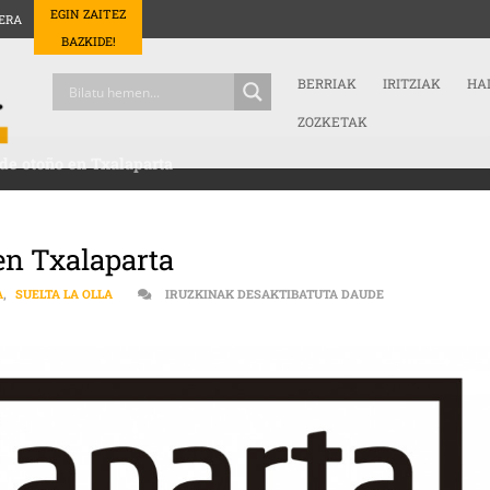
EGIN ZAITEZ
ERA
BAZKIDE!
BERRIAK
IRITZIAK
HA
ZOZKETAK
 de otoño en Txalaparta
en Txalaparta
LITERATURA | N
A
,
SUELTA LA OLLA
IRUZKINAK DESAKTIBATUTA DAUDE