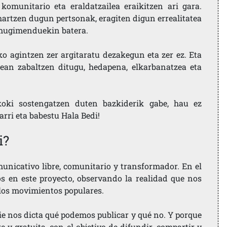
komunitario eta eraldatzailea eraikitzen ari gara.
artzen dugun pertsonak, eragiten digun errealitatea
i mugimenduekin batera.
ko agintzen zer argitaratu dezakegun eta zer ez. Eta
ean zabaltzen ditugu, hedapena, elkarbanatzea eta
koki sostengatzen duten bazkiderik gabe, hau ez
larri eta babestu Hala Bedi!
i?
nicativo libre, comunitario y transformador. En el
os en este proyecto, observando la realidad que nos
 los movimientos populares.
ie nos dicta qué podemos publicar y qué no. Y porque
 y gratuita, con el objetivo de difundir, compartir y