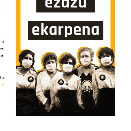
la
es
as
ta
io