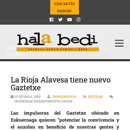
EGIN ZAITEZ
BAZKIDE!
Hala Bedi
>
Besteak
>
La Rioja Alavesa tiene nuevo
Gaztetxe
La Rioja Alavesa tiene nuevo
Gaztetxe
13 UZTAILA, 2019
ERREDAKZIOA
IN
BESTEAK
LA RIOJA ALAVESA TIENE NUEVO 
IRUZKINAK DESAKTIBATUTA DAUDE
Las impulsoras del Gaztetxe ubicado en
Eskuernaga quieren "potenciar la convivencia y
el auzolan en beneficio de nuestras gentes y