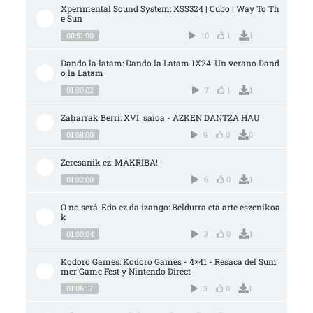
Xperimental Sound System: XSS324 | Cubo | Way To Th
e Sun
00:51:00
10
1
1
Dando la latam: Dando la Latam 1X24: Un verano Dand
o la Latam
01:00:02
7
1
1
Zaharrak Berri: XVI. saioa - AZKEN DANTZA HAU
01:08:00
9
0
0
Zeresanik ez: MAKRIBA!
01:02:00
6
0
1
O no será-Edo ez da izango: Beldurra eta arte eszenikoa
k
01:00:04
3
0
1
Kodoro Games: Kodoro Games - 4×41 - Resaca del Sum
mer Game Fest y Nintendo Direct
01:06:17
3
0
1