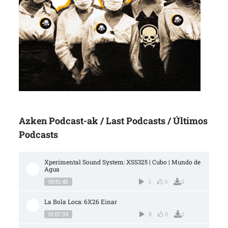
Azken Podcast-ak / Last Podcasts / Últimos
Podcasts
Xperimental Sound System: XSS325 | Cubo | Mundo de 
Agua
00:51:45
3
0
0
La Bola Loca: 6X26 Einar
01:07:39
8
0
1