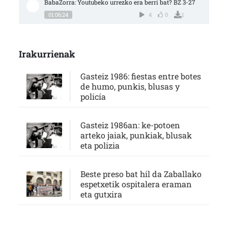
BabaZorra: Youtubeko urrezko era berri bat? BZ 3-27
01:06:24
4
0
1
Irakurrienak
Gasteiz 1986: fiestas entre botes
de humo, punkis, blusas y
policía
Gasteiz 1986an: ke-potoen
arteko jaiak, punkiak, blusak
eta polizia
Beste preso bat hil da Zaballako
espetxetik ospitalera eraman
eta gutxira