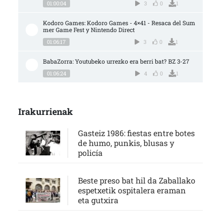
01:00:04
3
0
1
Kodoro Games: Kodoro Games - 4×41 - Resaca del Sum
mer Game Fest y Nintendo Direct
01:06:17
3
0
1
BabaZorra: Youtubeko urrezko era berri bat? BZ 3-27
01:06:24
4
0
1
Irakurrienak
Gasteiz 1986: fiestas entre botes
de humo, punkis, blusas y
policía
Beste preso bat hil da Zaballako
espetxetik ospitalera eraman
eta gutxira