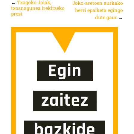
←
Txagoko Jaiak,
Joko-aretoen aurkako
txosnagunea irekitzeko
herri epaiketa egingo
prest
dute gaur
→