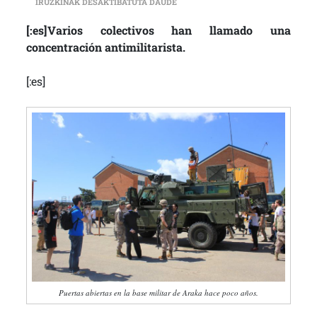
[:ES]LA BASE MILITAR DE ARACA 
IRUZKINAK DESAKTIBATUTA DAUDE
[:es]Varios colectivos han llamado una
concentración antimilitarista.
[:es]
Puertas abiertas en la base militar de Araka hace poco años.