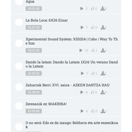
Agua
00:51:45
2
0
0
La Bola Loca: 6X26 Einar
01:07:39
7
0
1
Xperimental Sound System: XSS324 | Cubo | Way To Th
e Sun
00:51:00
10
1
1
Dando la latam: Dando la Latam 1X24: Un verano Dand
o la Latam
01:00:02
7
1
1
Zaharrak Berri: XVI. saioa - AZKEN DANTZA HAU
01:08:00
9
0
0
Zeresanik ez: MAKRIBA!
01:02:00
6
0
1
O no será-Edo ez da izango: Beldurra eta arte eszenikoa
k