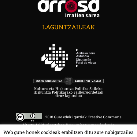
LAGUNTZAILEAK
2018 Gure eduki guztiak Creative Commons
Aitortu 4.0 Nazioartekoa Baimen baten mende daude.
Web gune honek cookieak erabiltzen ditu zure nabigatzailea