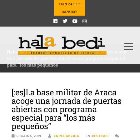
EGIN ZAITEZ
BAZKIDE!
Hala Bedi
>
Besteak
>
[:es]La base militar de Araca acoge
una jornada de puertas abiertas con programa especial
para “los más pequeños”
[:es]La base militar de Araca
acoge una jornada de puertas
abiertas con programa
especial para “los más
pequeños”
6 EKAINA, 2019
ERREDAKZIOA
IN
BESTEAK