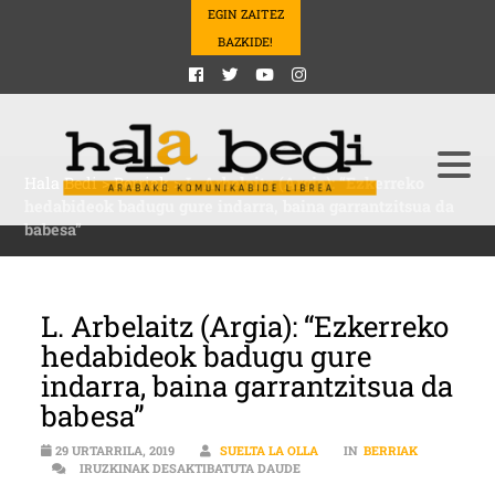
EGIN ZAITEZ
BAZKIDE!
Hala Bedi
>
Berriak
>
L. Arbelaitz (Argia): “Ezkerreko
hedabideok badugu gure indarra, baina garrantzitsua da
babesa”
L. Arbelaitz (Argia): “Ezkerreko
hedabideok badugu gure
indarra, baina garrantzitsua da
babesa”
29 URTARRILA, 2019
SUELTA LA OLLA
IN
BERRIAK
L. ARBELAITZ (ARGIA): “EZK
IRUZKINAK DESAKTIBATUTA DAUDE