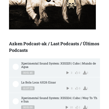
Azken Podcast-ak / Last Podcasts / Últimos
Podcasts
Xperimental Sound System: XSS325 | Cubo | Mundo de 
Agua
00:51:45
3
0
0
La Bola Loca: 6X26 Einar
01:07:39
8
0
1
Xperimental Sound System: XSS324 | Cubo | Way To Th
e Sun
00:51:00
10
1
1