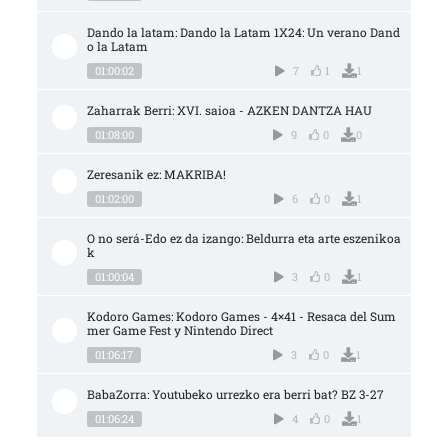
Dando la latam: Dando la Latam 1X24: Un verano Dand
o la Latam
01:00:02
7
1
1
Zaharrak Berri: XVI. saioa - AZKEN DANTZA HAU
01:08:00
9
0
0
Zeresanik ez: MAKRIBA!
01:02:00
6
0
1
O no será-Edo ez da izango: Beldurra eta arte eszenikoa
k
01:00:04
3
0
1
Kodoro Games: Kodoro Games - 4×41 - Resaca del Sum
mer Game Fest y Nintendo Direct
01:06:17
3
0
1
BabaZorra: Youtubeko urrezko era berri bat? BZ 3-27
01:06:24
4
0
1