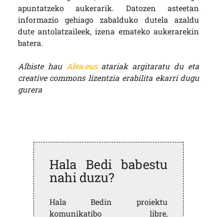
apuntatzeko aukerarik. Datozen asteetan
informazio gehiago zabalduko dutela azaldu
dute antolatzaileek, izena emateko aukerarekin
batera.
Albiste hau
Alea.eus
atariak argitaratu du eta
creative commons lizentzia erabilita ekarri dugu
gurera
Hala Bedi babestu
nahi duzu?
Hala Bedin proiektu
komunikatibo libre,