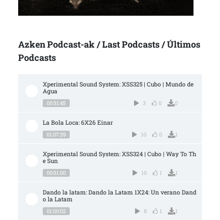
Azken Podcast-ak / Last Podcasts / Últimos
Podcasts
Xperimental Sound System: XSS325 | Cubo | Mundo de 
Agua
00:51:45
3
0
0
La Bola Loca: 6X26 Einar
01:07:39
10
0
1
Xperimental Sound System: XSS324 | Cubo | Way To Th
e Sun
00:51:00
10
1
1
Dando la latam: Dando la Latam 1X24: Un verano Dand
o la Latam
01:00:02
8
1
1