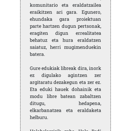
komunitario eta eraldatzailea
eraikitzen ari gara. Egunero,
ehundaka gara proiektuan
parte hartzen dugun pertsonak,
eragiten digun errealitatea
behatuz eta hura eraldatzen
saiatuz, herri mugimenduekin
batera.
Gure edukiak libreak dira, inork
ez digulako agintzen zer
argitaratu dezakegun eta zer ez.
Eta eduki hauek dohainik eta
modu libre batean zabaltzen
ditugu, hedapena,
elkarbanatzea eta eraldaketa
helburu.