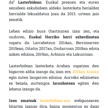
da”
Lasterbidean
. Euskal presoen eta euren
senideen eskubideen aldeko lasterketa herialdez
herrialde lekualdatuz joan da 2013. urtean jaio
zenetik.
Lehen edizio hura Oiartzunen izan zen, eta
ondoren,
Euskal Herriko herri ezberdinetan
ospatu da: Larrabetzun 2014an, Berriozarren
2015ean, Oñatin 2017an, Ondarroan 2018an edota
azken edizioa, 2019an, Arbizun eta Lakuntzan.
Lasterbidean lasterketa Araban ospatzen den
bigarren aldia izango da; izan ere,
2016an Araian
egin zuten laugarren edizioa. Aurreko edizioetan
ez bezala, aurtengoa
larunbatean
egiten den
lehena izango da.
Izen emateak
lasterbidean.eus
webgunearen
bitartez izango dira, baina momentuz ez dago