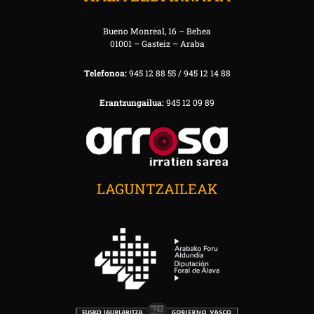
Bueno Monreal, 16 – Behea
01001 – Gasteiz – Araba
Telefonoa:
945 12 88 55 / 945 12 14 88
Erantzungailua:
945 12 09 89
LAGUNTZAILEAK