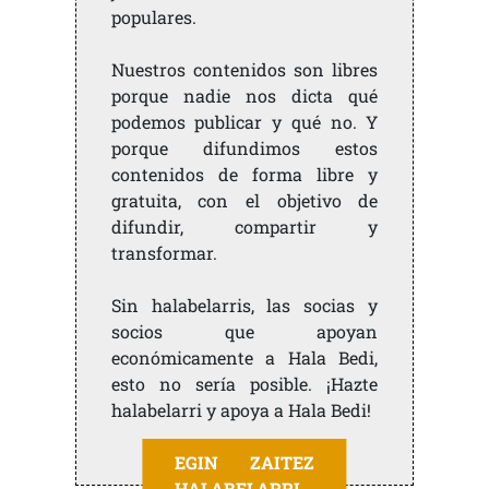
populares.
Nuestros contenidos son libres
porque nadie nos dicta qué
podemos publicar y qué no. Y
porque difundimos estos
contenidos de forma libre y
gratuita, con el objetivo de
difundir, compartir y
transformar.
Sin halabelarris, las socias y
socios que apoyan
económicamente a Hala Bedi,
esto no sería posible. ¡Hazte
halabelarri y apoya a Hala Bedi!
EGIN ZAITEZ
HALABELARRI