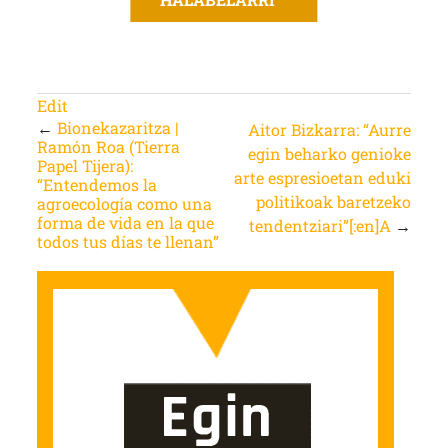
Edit
←
Bionekazaritza |
Aitor Bizkarra: “Aurre
Ramón Roa (Tierra
egin beharko genioke
Papel Tijera):
arte espresioetan eduki
“Entendemos la
politikoak baretzeko
agroecología como una
forma de vida en la que
tendentziari”[:en]A
→
todos tus días te llenan”