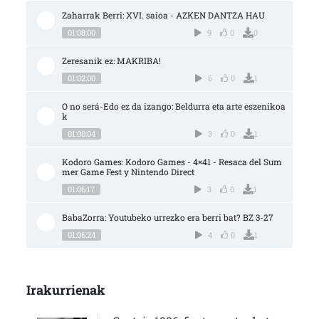
Zaharrak Berri: XVI. saioa - AZKEN DANTZA HAU
01:08:00
9
0
0
Zeresanik ez: MAKRIBA!
01:02:00
6
0
1
O no será-Edo ez da izango: Beldurra eta arte eszenikoa
k
01:00:04
3
0
1
Kodoro Games: Kodoro Games - 4×41 - Resaca del Sum
mer Game Fest y Nintendo Direct
01:06:17
3
0
1
BabaZorra: Youtubeko urrezko era berri bat? BZ 3-27
01:06:24
4
0
1
Irakurrienak