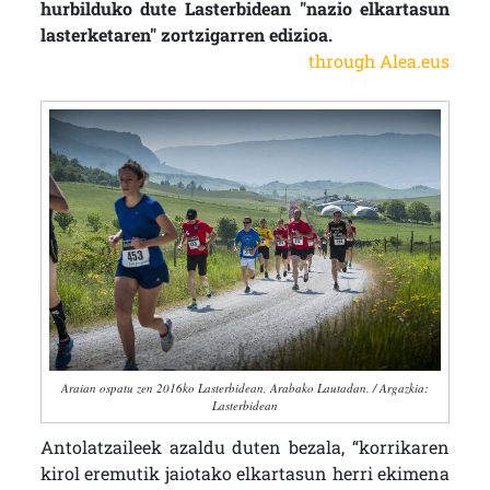
hurbilduko dute Lasterbidean "nazio elkartasun
lasterketaren" zortzigarren edizioa.
through Alea.eus
Araian ospatu zen 2016ko Lasterbidean, Arabako Lautadan. / Argazkia:
Lasterbidean
Antolatzaileek azaldu duten bezala, “korrikaren
kirol eremutik jaiotako elkartasun herri ekimena