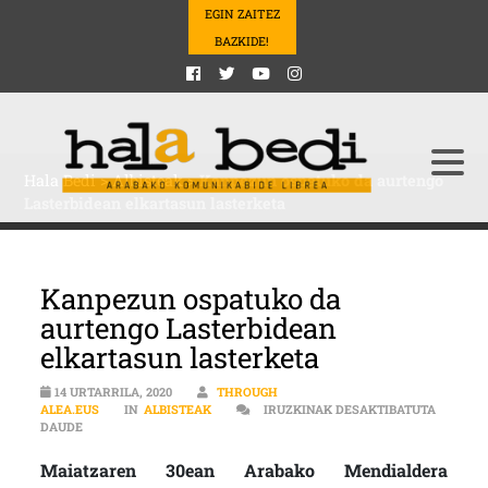
EGIN ZAITEZ
BAZKIDE!
Hala Bedi
>
Albisteak
>
Kanpezun ospatuko da aurtengo
Lasterbidean elkartasun lasterketa
Kanpezun ospatuko da
aurtengo Lasterbidean
elkartasun lasterketa
14 URTARRILA, 2020
THROUGH
ALEA.EUS
IN
ALBISTEAK
IRUZKINAK DESAKTIBATUTA
KANPEZUN OSPATUKO DA AURTENGO LASTERBIDEAN ELKARTASU
DAUDE
Maiatzaren 30ean Arabako Mendialdera