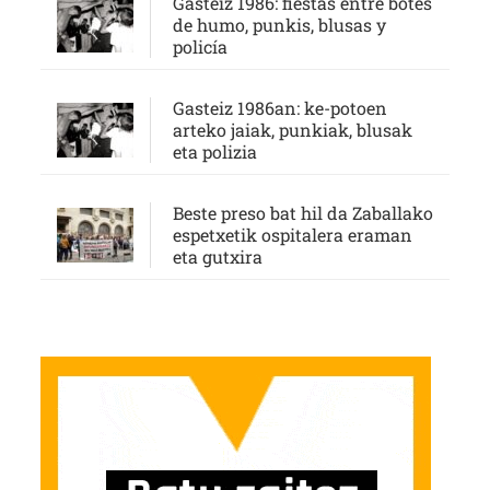
Gasteiz 1986: fiestas entre botes
de humo, punkis, blusas y
policía
Gasteiz 1986an: ke-potoen
arteko jaiak, punkiak, blusak
eta polizia
Beste preso bat hil da Zaballako
espetxetik ospitalera eraman
eta gutxira