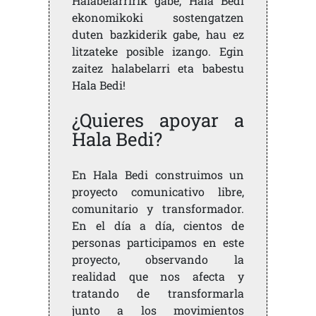
Halabelarririk gabe, Hala Bedi
ekonomikoki sostengatzen
duten bazkiderik gabe, hau ez
litzateke posible izango. Egin
zaitez halabelarri eta babestu
Hala Bedi!
¿Quieres apoyar a
Hala Bedi?
En Hala Bedi construimos un
proyecto comunicativo libre,
comunitario y transformador.
En el día a día, cientos de
personas participamos en este
proyecto, observando la
realidad que nos afecta y
tratando de transformarla
junto a los movimientos