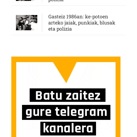
Gasteiz 1986an: ke-potoen
arteko jaiak, punkiak, blusak
eta polizia