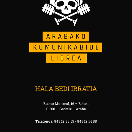
HALA BEDI IRRATIA
Bueno Monreal, 16 – Behea
01001 – Gasteiz – Araba
Telefonoa:
945 12 88 55 / 945 12 14 88