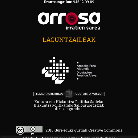
Erantzungailua:
945 12 09 89
LAGUNTZAILEAK
2018 Gure eduki guztiak Creative Commons
Aitortu 4.0 Nazioartekoa Baimen baten mende daude.