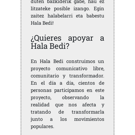
duten bazkiderik gabe, hau ez
litzateke posible izango. Egin
zaitez halabelarri eta babestu
Hala Bedi!
¿Quieres apoyar a
Hala Bedi?
En Hala Bedi construimos un
proyecto comunicativo libre,
comunitario y transformador.
En el día a día, cientos de
personas participamos en este
proyecto, observando la
realidad que nos afecta y
tratando de transformarla
junto a los movimientos
populares.