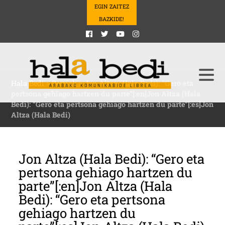
EGIN ZAITEZ
BAZKIDE!
Hala Bedi
>
Berriak
>
Jon Altza (Hala Bedi): “Gero eta
pertsona gehiago hartzen du parte”[:en]Jon Altza (Hala
Bedi): “Gero eta pertsona gehiago hartzen du parte”[:es]Jon
Altza (Hala Bedi)
Jon Altza (Hala Bedi): “Gero eta
pertsona gehiago hartzen du
parte”[:en]Jon Altza (Hala
Bedi): “Gero eta pertsona
gehiago hartzen du