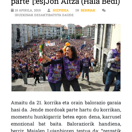
parte”[:es]Jon Altza (Hala Bedi)
18 APIRILA, 2019
HIZPIDEA
IN
BERRIAK
JON ALTZA (HALA BEDI): “GERO ET
IRUZKINAK DESAKTIBATUTA DAUDE
Amaitu da 21. korrika eta orain balorazio garaia
hasi da. Jende mordoak parte hartu du korrikan,
momentu hunkigarriz betea egon dena, karrusel
emozional bat baita. Baloraziorik handiena,
berriz, Maialen Lujanbioren testua da: “zergatik