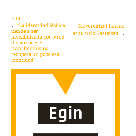
Edit
←
“La identidad lésbica
Glovorentzat lanean
tiende a ser
aritu naiz Gasteizen
→
invisibilizada por otros
discursos y el
transfeminismo
recupera un poco esa
identidad”