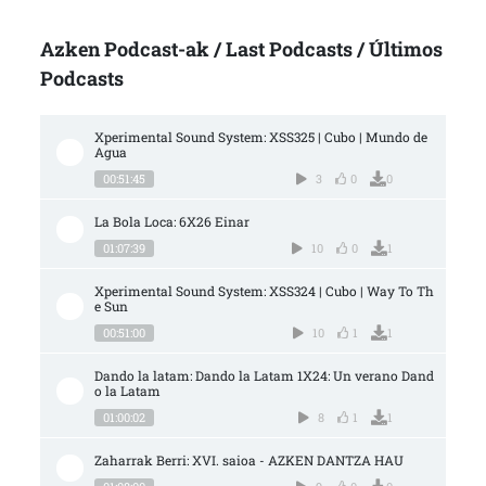
Azken Podcast-ak / Last Podcasts / Últimos
Podcasts
Xperimental Sound System: XSS325 | Cubo | Mundo de 
Agua
00:51:45
3
0
0
La Bola Loca: 6X26 Einar
01:07:39
10
0
1
Xperimental Sound System: XSS324 | Cubo | Way To Th
e Sun
00:51:00
10
1
1
Dando la latam: Dando la Latam 1X24: Un verano Dand
o la Latam
01:00:02
8
1
1
Zaharrak Berri: XVI. saioa - AZKEN DANTZA HAU