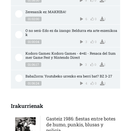
01:08:00
9
0
0
Zeresanik ez: MAKRIBA!
01:02:00
6
0
1
O no será-Edo ez da izango: Beldurra eta arte eszenikoa
k
01:00:04
3
0
1
Kodoro Games: Kodoro Games - 4×41 - Resaca del Sum
mer Game Fest y Nintendo Direct
01:06:17
3
0
1
BabaZorra: Youtubeko urrezko era berri bat? BZ 3-27
01:06:24
4
0
1
Irakurrienak
Gasteiz 1986: fiestas entre botes
de humo, punkis, blusas y
policía