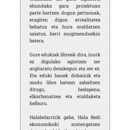
ehundaka gara proiektuan
parte hartzen dugun pertsonak,
eragiten digun errealitatea
behatuz eta hura eraldatzen
saiatuz, herri mugimenduekin
batera.
Gure edukiak libreak dira, inork
ez digulako agintzen zer
argitaratu dezakegun eta zer ez.
Eta eduki hauek dohainik eta
modu libre batean zabaltzen
ditugu, hedapena,
elkarbanatzea eta eraldaketa
helburu.
Halabelarririk gabe, Hala Bedi
ekonomikoki sostengatzen