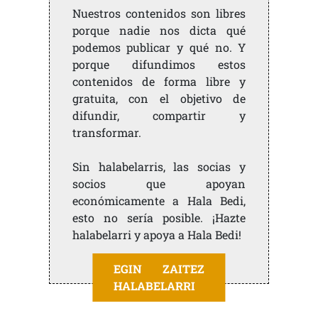
Nuestros contenidos son libres
porque nadie nos dicta qué
podemos publicar y qué no. Y
porque difundimos estos
contenidos de forma libre y
gratuita, con el objetivo de
difundir, compartir y
transformar.
Sin halabelarris, las socias y
socios que apoyan
económicamente a Hala Bedi,
esto no sería posible. ¡Hazte
halabelarri y apoya a Hala Bedi!
EGIN ZAITEZ
HALABELARRI