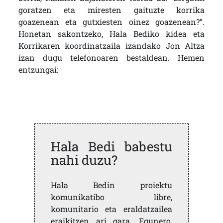
goratzen eta miresten gaituzte korrika
goazenean eta gutxiesten oinez goazenean?”.
Honetan sakontzeko, Hala Bediko kidea eta
Korrikaren koordinatzaila izandako Jon Altza
izan dugu telefonoaren bestaldean. Hemen
entzungai:
Hala Bedi babestu
nahi duzu?
Hala Bedin proiektu
komunikatibo libre,
komunitario eta eraldatzailea
eraikitzen ari gara. Egunero,