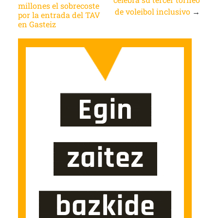
millones el sobrecoste
de voleibol inclusivo
→
por la entrada del TAV
en Gasteiz