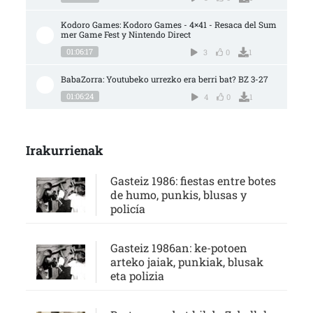
Kodoro Games: Kodoro Games - 4×41 - Resaca del Sum
mer Game Fest y Nintendo Direct
01:06:17
3
0
1
BabaZorra: Youtubeko urrezko era berri bat? BZ 3-27
01:06:24
4
0
1
Irakurrienak
Gasteiz 1986: fiestas entre botes
de humo, punkis, blusas y
policía
Gasteiz 1986an: ke-potoen
arteko jaiak, punkiak, blusak
eta polizia