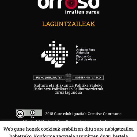
LAGUNTZAILEAK
2018 Gure eduki guztiak Creative Commons
Aitortu 4.0 Nazioartekoa Baimen baten mende daude.
Web gune honek cookieak erabiltzen ditu zure nabigatzailea
hobetzeko. Konforme zagozela asumitzen dugu, bestela