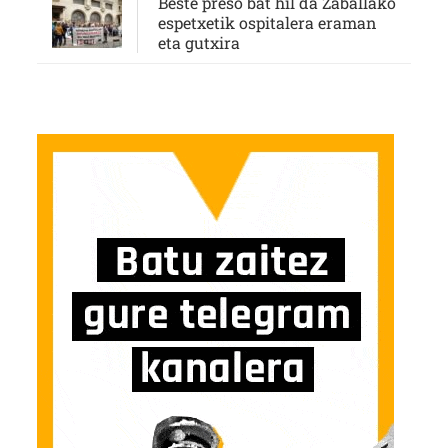
Beste preso bat hil da Zaballako
espetxetik ospitalera eraman
eta gutxira