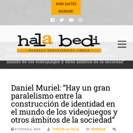
EGIN ZAITEZ
BAZKIDE!
Hala Bedi
>
Berriak
>
Daniel Muriel: “Hay un gran
paralelismo entre la construcción de identidad en el
mundo de los videojuegos y otros ámbitos de la sociedad”
Daniel Muriel: “Hay un gran
paralelismo entre la
construcción de identidad en
el mundo de los videojuegos y
otros ámbitos de la sociedad”
8 OTSAILA, 2019
SUELTA LA OLLA
IN
BERRIAK