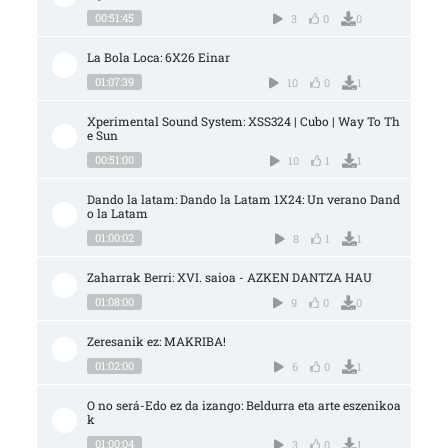
00:51:45
3
0
0
La Bola Loca: 6X26 Einar
01:07:39
10
0
1
Xperimental Sound System: XSS324 | Cubo | Way To Th
e Sun
00:51:00
10
1
1
Dando la latam: Dando la Latam 1X24: Un verano Dand
o la Latam
01:00:02
8
1
1
Zaharrak Berri: XVI. saioa - AZKEN DANTZA HAU
01:08:00
9
0
0
Zeresanik ez: MAKRIBA!
01:02:00
6
0
1
O no será-Edo ez da izango: Beldurra eta arte eszenikoa
k
01:00:04
3
0
1