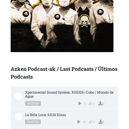
Azken Podcast-ak / Last Podcasts / Últimos
Podcasts
Xperimental Sound System: XSS325 | Cubo | Mundo de 
Agua
00:51:45
3
0
0
La Bola Loca: 6X26 Einar
01:07:39
10
0
1