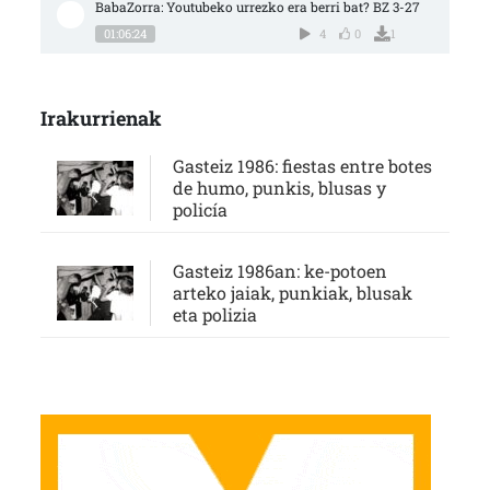
BabaZorra: Youtubeko urrezko era berri bat? BZ 3-27
01:06:24
4
0
1
Irakurrienak
Gasteiz 1986: fiestas entre botes
de humo, punkis, blusas y
policía
Gasteiz 1986an: ke-potoen
arteko jaiak, punkiak, blusak
eta polizia