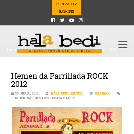
EGIN ZAITEZ
BAZKIDE!
Hala Bedi
>
Berriak
>
Hemen da Parrillada ROCK 2012
Hemen da Parrillada ROCK
2012
30 URRIA, 2012
HALA BEDI IRRATIA
IN
BERRIAK
HEMEN DA PARRILLADA ROCK 2012
IRUZKINAK DESAKTIBATUTA DAUDE