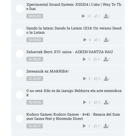
Xperimental Sound System: XSS324 | Cubo | Way To Th
e Sun
00:51:00
10
1
1
Dando la latam: Dando la Latam 1X24: Un verano Dand
o la Latam
01:00:02
8
1
1
Zaharrak Berri: XVI. saioa - AZKEN DANTZA HAU
01:08:00
9
0
0
Zeresanik ez: MAKRIBA!
01:02:00
6
0
1
O no será-Edo ez da izango: Beldurra eta arte eszenikoa
k
01:00:04
3
0
1
Kodoro Games: Kodoro Games - 4×41 - Resaca del Sum
mer Game Fest y Nintendo Direct
01:06:17
3
0
1