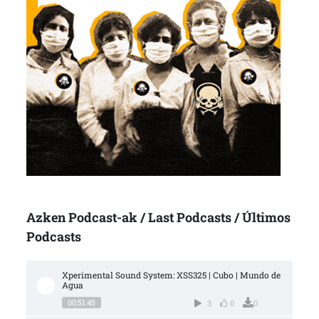
Azken Podcast-ak / Last Podcasts / Últimos
Podcasts
Xperimental Sound System: XSS325 | Cubo | Mundo de 
Agua
00:51:45
3
0
0