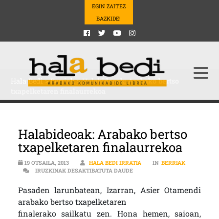
EGIN ZAITEZ
BAZKIDE!
Hala Bedi
>
Berriak
>
Halabideoak: Arabako bertso
txapelketaren finalaurrekoa
Halabideoak: Arabako bertso
txapelketaren finalaurrekoa
19 OTSAILA, 2013
HALA BEDI IRRATIA
IN
BERRIAK
HALABIDEOAK: ARABAKO BERT
IRUZKINAK DESAKTIBATUTA DAUDE
Pasaden larunbatean, Izarran, Asier Otamendi
arabako bertso txapelketaren
finalerako sailkatu zen. Hona hemen, saioan,