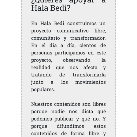
Hala Bedi?
En Hala Bedi construimos un
proyecto comunicativo libre,
comunitario y transformador.
En el día a día, cientos de
personas participamos en este
proyecto, observando la
realidad que nos afecta y
tratando de transformarla
junto a los movimientos
populares.
Nuestros contenidos son libres
porque nadie nos dicta qué
podemos publicar y qué no. Y
porque difundimos estos
contenidos de forma libre y