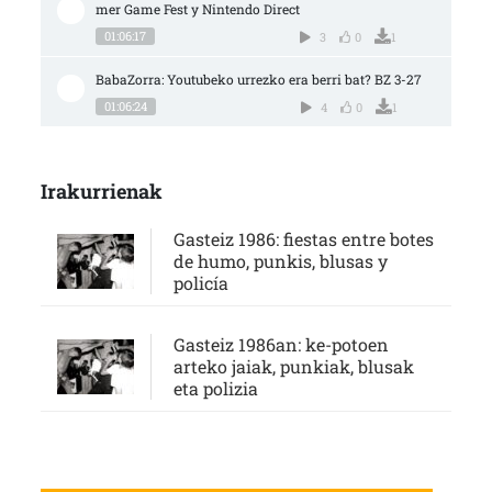
mer Game Fest y Nintendo Direct
01:06:17
3
0
1
BabaZorra: Youtubeko urrezko era berri bat? BZ 3-27
01:06:24
4
0
1
Irakurrienak
Gasteiz 1986: fiestas entre botes
de humo, punkis, blusas y
policía
Gasteiz 1986an: ke-potoen
arteko jaiak, punkiak, blusak
eta polizia