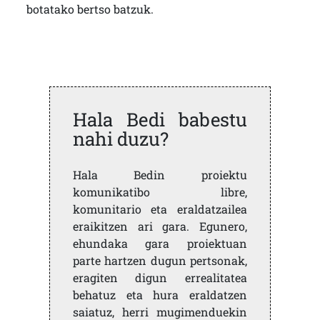
botatako bertso batzuk.
Hala Bedi babestu
nahi duzu?
Hala Bedin proiektu
komunikatibo libre,
komunitario eta eraldatzailea
eraikitzen ari gara. Egunero,
ehundaka gara proiektuan
parte hartzen dugun pertsonak,
eragiten digun errealitatea
behatuz eta hura eraldatzen
saiatuz, herri mugimenduekin