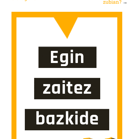
zubian?
→