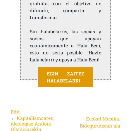
gratuita, con el objetivo de
difundir, compartir y
transformar.
Sin halabelarris, las socias y
socios que apoyan
económicamente a Hala Bedi,
esto no sería posible. ¡Hazte
halabelarri y apoya a Hala Bedi!
EGIN ZAITEZ
HALABELARRI
Edit
←
Kapitalismoaren
Euskal Musika.
ideologiaz Andoni
Bidegurutzean ala
Olaragiarekin