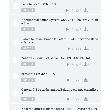
La Bola Loca: 6X26 Einar
01:07:39
10
0
1
Xperimental Sound System: XSS324 | Cubo | Way To Th
e Sun
00:51:00
10
1
1
Dando la latam: Dando la Latam 1X24: Un verano Dand
o la Latam
01:00:02
8
1
1
Zaharrak Berri: XVI. saioa - AZKEN DANTZA HAU
01:08:00
9
0
0
Zeresanik ez: MAKRIBA!
01:02:00
6
0
1
O no será-Edo ez da izango: Beldurra eta arte eszenikoa
k
01:00:04
3
0
1
Kodoro Games: Kodoro Games - 4×41 - Resaca del Sum