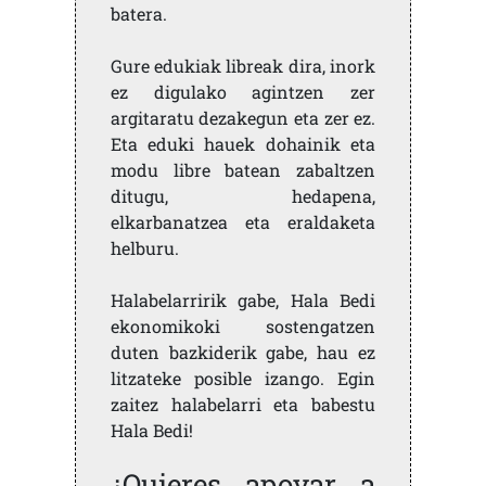
batera.
Gure edukiak libreak dira, inork
ez digulako agintzen zer
argitaratu dezakegun eta zer ez.
Eta eduki hauek dohainik eta
modu libre batean zabaltzen
ditugu, hedapena,
elkarbanatzea eta eraldaketa
helburu.
Halabelarririk gabe, Hala Bedi
ekonomikoki sostengatzen
duten bazkiderik gabe, hau ez
litzateke posible izango. Egin
zaitez halabelarri eta babestu
Hala Bedi!
¿Quieres apoyar a