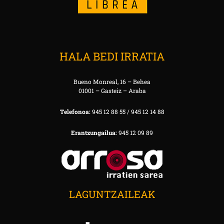
HALA BEDI IRRATIA
Bueno Monreal, 16 – Behea
01001 – Gasteiz – Araba
Telefonoa:
945 12 88 55 / 945 12 14 88
Erantzungailua:
945 12 09 89
LAGUNTZAILEAK