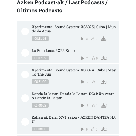
Azken Podcast-ak / Last Podcasts /
Últimos Podcasts
Xperimental Sound System: XSS325 | Cubo | Mun
do de Agua
00:51:45
2
0
0
La Bola Loca: 6X26 Einar
01:07:39
7
0
1
Xperimental Sound System: XSS324 | Cubo | Way 
To The Sun
00:51:00
9
1
1
Dando la latam: Dando la Latam 1X24: Un veran
o Dando la Latam
01:00:02
7
1
1
Zaharrak Berri: XVI. saioa - AZKEN DANTZA HA
U
01:08:00
9
0
0