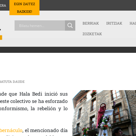
EGIN ZAITEZ
ERA
BAZKIDE!
BERRIAK
IRITZIAK
HA
ZOZKETAK
HALA BEDI, 35 AÑOS DE MALA FE SARRERAN
BATUTA DAUDE
de que Hala Bedi inició sus
este colectivo se ha esforzado
onformismo, la rebelión y lo
bernáculo
, el mencionado día