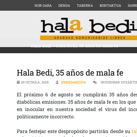
NOR GARA
DENDA
TABERNA
KONTAKTUA
SARR
Hala Bedi
>
Hala Bedi, 35 años de mala fe
Hala Bedi, 35 años de mala fe
29 UZTAILA, 2018
ERREDAKZIOA
IRUZKINAK DESAKTI
El próximo 6 de agosto se cumplirán 35 años des
diabólicas emisiones. 35 años de mala fe en los que 
en inocular en nuestra sociedad el virus del inc
políticamente incorrecto.
Para festejar este despropósito partirán desde su
ta