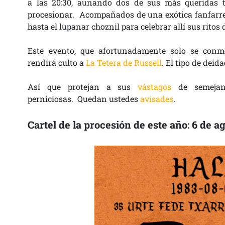
a las 20:30, aunando dos de sus más queridas tr
procesionar. Acompañados de una exótica fanfarr
hasta el lupanar choznil para celebrar allí sus ritos 
Este evento, que afortunadamente solo se conm
rendirá culto a
La Tetera de Russell
. El tipo de deid
Así que protejan a sus
vástagos
de semejant
perniciosas. Quedan ustedes
avisades
.
Cartel de la procesión de este año: 6 de ag