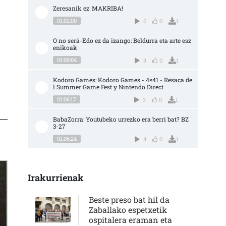
Zeresanik ez: MAKRIBA!
01:02:00
6
0
1
O no será-Edo ez da izango: Beldurra eta arte esz
enikoak
01:00:04
3
0
1
Kodoro Games: Kodoro Games - 4×41 - Resaca de
l Summer Game Fest y Nintendo Direct
01:06:17
3
0
1
BabaZorra: Youtubeko urrezko era berri bat? BZ 
3-27
01:06:24
4
0
1
Irakurrienak
Beste preso bat hil da
Zaballako espetxetik
ospitalera eraman eta