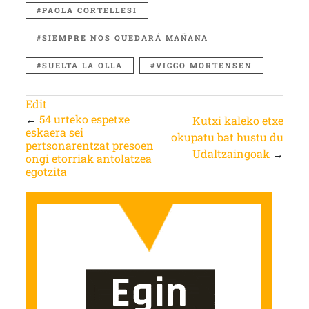
PAOLA CORTELLESI
SIEMPRE NOS QUEDARÁ MAÑANA
SUELTA LA OLLA
VIGGO MORTENSEN
Edit
←
54 urteko espetxe
Kutxi kaleko etxe
eskaera sei
okupatu bat hustu du
pertsonarentzat presoen
Udaltzaingoak
→
ongi etorriak antolatzea
egotzita