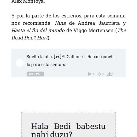
Álex Montoya.
Y por la parte de los estrenos, para esta semana
nos recomienda:
Nina
de Andrea Jaurrieta y
Hasta el fin del mundo
de Viggo Mortensen (
The
Dead Don’t Hurt
).
Suelta la olla: [:es]El Gallinero | Repaso cinéfi
lo para esta semana
00:33:48
3
0
1
Hala Bedi babestu
nahi duzu?