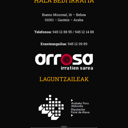
HALA BEDI IRRATIA
Bueno Monreal, 16 – Behea
01001 – Gasteiz – Araba
Telefonoa:
945 12 88 55 / 945 12 14 88
Erantzungailua:
945 12 09 89
LAGUNTZAILEAK