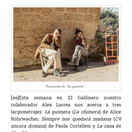
Fotograma de “La quimera”.
[:es]Esta semana en El Gallinero nuestro
colaborador Alex Larrea nos acerca a tres
largometrajes:
La quimera
(
La chimera
) de
Alice
Rohrwacher,
Siempre nos quedará mañana
(
C’è
ancora domani
) de Paola Cortellesi y
La casa
de