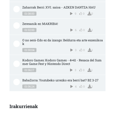
Zaharrak Berri: XVI. saioa - AZKEN DANTZA HAU
01:08:00
9
0
0
Zeresanik ez: MAKRIBA!
01:02:00
6
0
1
O no será-Edo ez da izango: Beldurra eta arte eszenikoa
k
01:00:04
3
0
1
Kodoro Games: Kodoro Games - 4×41 - Resaca del Sum
mer Game Fest y Nintendo Direct
01:06:17
3
0
1
BabaZorra: Youtubeko urrezko era berri bat? BZ 3-27
01:06:24
4
0
1
Irakurrienak