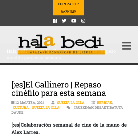
EGIN ZAITEZ
BAZKIDE!
Hala Bedi
>
Suelta la olla
>
[:es]El Gallinero | Repaso
cinéfilo para esta semana
[:es]El Gallinero | Repaso
cinéfilo para esta semana
12 MAIATZA, 2024
SUELTA LA OLLA
IN
BERRIAK
,
CULTURA
,
SUELTA LA OLLA
IRUZKINAK DESAKTIBATUTA
[:ES]EL GALLINERO | REPASO CINÉFILO PARA ESTA SEMANA SARRE
DAUDE
[:es]Colaboración semanal de cine de la mano de
Alex Larrea.