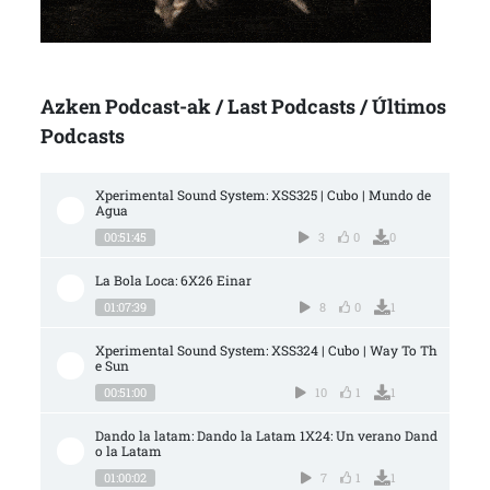
Azken Podcast-ak / Last Podcasts / Últimos
Podcasts
Xperimental Sound System: XSS325 | Cubo | Mundo de 
Agua
00:51:45
3
0
0
La Bola Loca: 6X26 Einar
01:07:39
8
0
1
Xperimental Sound System: XSS324 | Cubo | Way To Th
e Sun
00:51:00
10
1
1
Dando la latam: Dando la Latam 1X24: Un verano Dand
o la Latam
01:00:02
7
1
1