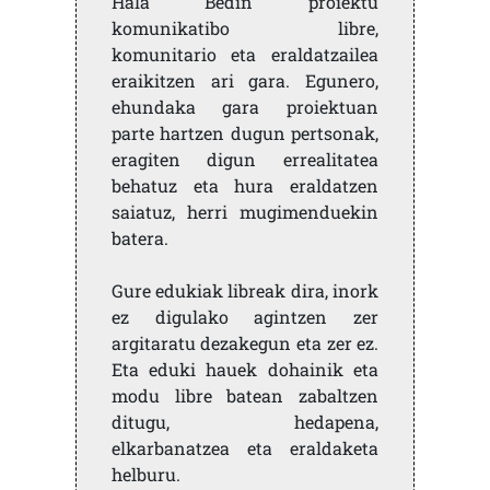
Hala Bedin proiektu
komunikatibo libre,
komunitario eta eraldatzailea
eraikitzen ari gara. Egunero,
ehundaka gara proiektuan
parte hartzen dugun pertsonak,
eragiten digun errealitatea
behatuz eta hura eraldatzen
saiatuz, herri mugimenduekin
batera.
Gure edukiak libreak dira, inork
ez digulako agintzen zer
argitaratu dezakegun eta zer ez.
Eta eduki hauek dohainik eta
modu libre batean zabaltzen
ditugu, hedapena,
elkarbanatzea eta eraldaketa
helburu.