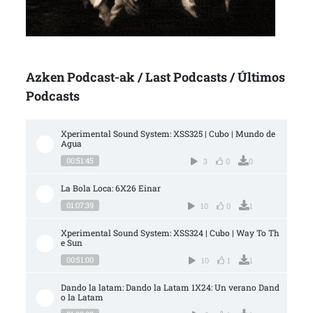
Azken Podcast-ak / Last Podcasts / Últimos
Podcasts
Xperimental Sound System: XSS325 | Cubo | Mundo de 
Agua
00:51:45
3
0
0
La Bola Loca: 6X26 Einar
01:07:39
10
0
1
Xperimental Sound System: XSS324 | Cubo | Way To Th
e Sun
00:51:00
10
1
1
Dando la latam: Dando la Latam 1X24: Un verano Dand
o la Latam