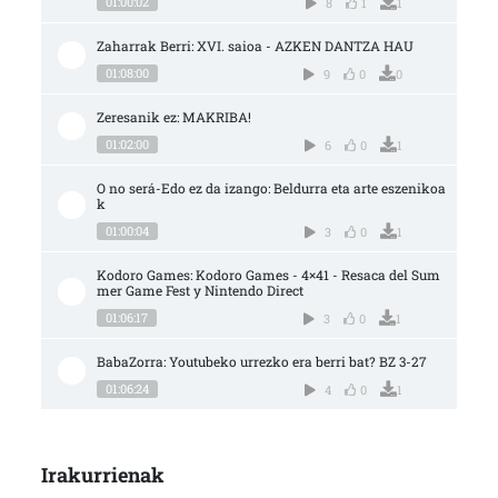
01:00:02
8
1
1
Zaharrak Berri: XVI. saioa - AZKEN DANTZA HAU
01:08:00
9
0
0
Zeresanik ez: MAKRIBA!
01:02:00
6
0
1
O no será-Edo ez da izango: Beldurra eta arte eszenikoa
k
01:00:04
3
0
1
Kodoro Games: Kodoro Games - 4×41 - Resaca del Sum
mer Game Fest y Nintendo Direct
01:06:17
3
0
1
BabaZorra: Youtubeko urrezko era berri bat? BZ 3-27
01:06:24
4
0
1
Irakurrienak