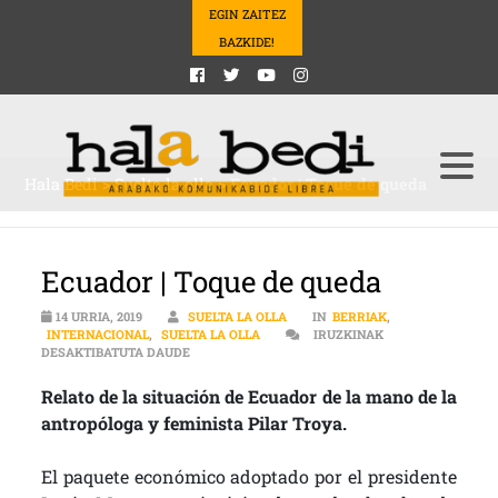
EGIN ZAITEZ
BAZKIDE!
Hala Bedi
>
Suelta la olla
>
Ecuador | Toque de queda
Ecuador | Toque de queda
14 URRIA, 2019
SUELTA LA OLLA
IN
BERRIAK
,
INTERNACIONAL
,
SUELTA LA OLLA
IRUZKINAK
ECUADOR | TOQUE DE QUEDA SARRERAN
DESAKTIBATUTA DAUDE
Relato de la situación de Ecuador de la mano de la
antropóloga y feminista Pilar Troya.
El paquete económico adoptado por el presidente