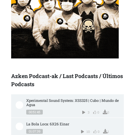
Azken Podcast-ak / Last Podcasts / Últimos
Podcasts
Xperimental Sound System: XSS325 | Cubo | Mundo de 
Agua
00:51:45
3
0
0
La Bola Loca: 6X26 Einar
01:07:39
10
0
1