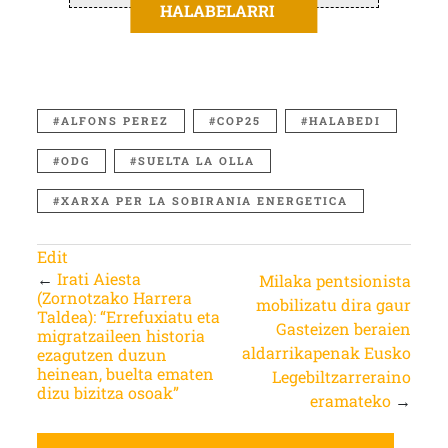
HALABELARRI
ALFONS PEREZ
COP25
HALABEDI
ODG
SUELTA LA OLLA
XARXA PER LA SOBIRANIA ENERGETICA
Edit
←
Irati Aiesta
Milaka pentsionista
(Zornotzako Harrera
mobilizatu dira gaur
Taldea): “Errefuxiatu eta
Gasteizen beraien
migratzaileen historia
aldarrikapenak Eusko
ezagutzen duzun
heinean, buelta ematen
Legebiltzarreraino
dizu bizitza osoak”
eramateko
→