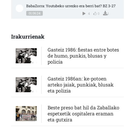
BabaZorra: Youtubeko urrezko era berri bat? BZ 3-27
01:06:24
4
0
1
Irakurrienak
Gasteiz 1986: fiestas entre botes
de humo, punkis, blusas y
policía
Gasteiz 1986an: ke-potoen
arteko jaiak, punkiak, blusak
eta polizia
Beste preso bat hil da Zaballako
espetxetik ospitalera eraman
eta gutxira