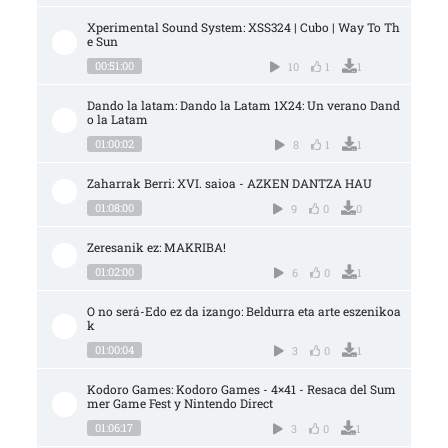
Xperimental Sound System: XSS324 | Cubo | Way To Th
e Sun
00:51:00
10
1
1
Dando la latam: Dando la Latam 1X24: Un verano Dand
o la Latam
01:00:02
8
1
1
Zaharrak Berri: XVI. saioa - AZKEN DANTZA HAU
01:08:00
9
0
0
Zeresanik ez: MAKRIBA!
01:02:00
6
0
1
O no será-Edo ez da izango: Beldurra eta arte eszenikoa
k
01:00:04
3
0
1
Kodoro Games: Kodoro Games - 4×41 - Resaca del Sum
mer Game Fest y Nintendo Direct
01:06:17
3
0
1