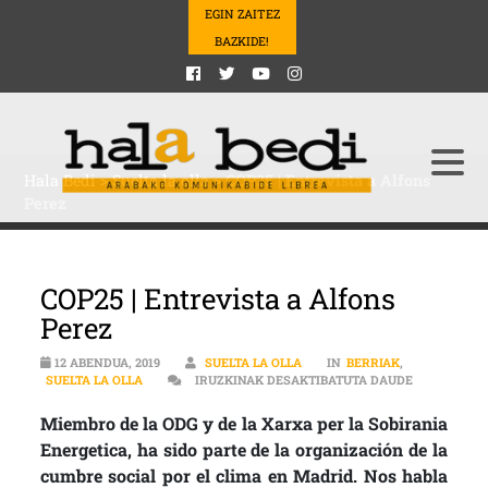
EGIN ZAITEZ
BAZKIDE!
Hala Bedi
>
Suelta la olla
>
COP25 | Entrevista a Alfons
Perez
COP25 | Entrevista a Alfons
Perez
12 ABENDUA, 2019
SUELTA LA OLLA
IN
BERRIAK
,
COP25 | EN
SUELTA LA OLLA
IRUZKINAK DESAKTIBATUTA DAUDE
Miembro de la ODG y de la Xarxa per la Sobirania
Energetica, ha sido parte de la organización de la
cumbre social por el clima en Madrid. Nos habla