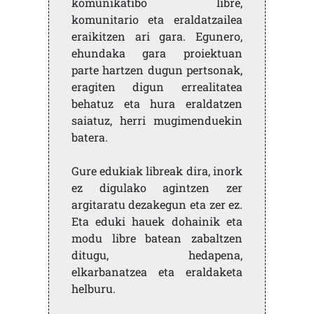
komunikatibo libre,
komunitario eta eraldatzailea
eraikitzen ari gara. Egunero,
ehundaka gara proiektuan
parte hartzen dugun pertsonak,
eragiten digun errealitatea
behatuz eta hura eraldatzen
saiatuz, herri mugimenduekin
batera.
Gure edukiak libreak dira, inork
ez digulako agintzen zer
argitaratu dezakegun eta zer ez.
Eta eduki hauek dohainik eta
modu libre batean zabaltzen
ditugu, hedapena,
elkarbanatzea eta eraldaketa
helburu.