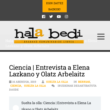
EGIN ZAITEZ
BAZKIDE!
Hala Bedi
>
Suelta la olla
>
Ciencia | Entrevista a Elena
Lazkano y Olatz Arbelaitz
Ciencia | Entrevista a Elena
Lazkano y Olatz Arbelaitz
16 ABENDUA, 2019
SUELTA LA OLLA
IN
BERRIAK
,
CIENCIA
,
SUELTA LA OLLA
IRUZKINAK DESAKTIBATUTA
CIENCIA | ENTREVISTA A ELENA LAZKANO Y OLATZ ARBELAITZ SA
DAUDE
Suelta la olla: Ciencia | Entrevista a Elena La
zkano y Olatz Arbelaitz