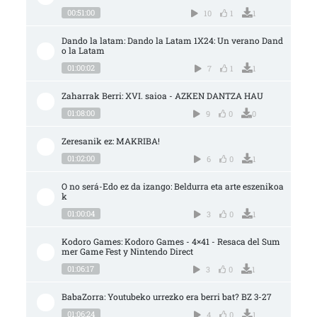
00:51:00
10
1
1
Dando la latam: Dando la Latam 1X24: Un verano Dand
o la Latam
01:00:02
7
1
1
Zaharrak Berri: XVI. saioa - AZKEN DANTZA HAU
01:08:00
9
0
0
Zeresanik ez: MAKRIBA!
01:02:00
6
0
1
O no será-Edo ez da izango: Beldurra eta arte eszenikoa
k
01:00:04
3
0
1
Kodoro Games: Kodoro Games - 4×41 - Resaca del Sum
mer Game Fest y Nintendo Direct
01:06:17
3
0
1
BabaZorra: Youtubeko urrezko era berri bat? BZ 3-27
01:06:24
4
0
1