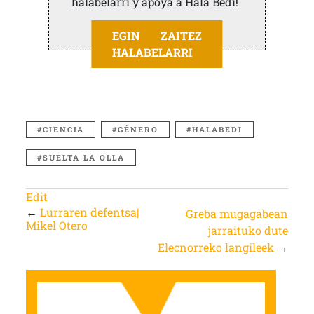
halabelarri y apoya a Hala Bedi!
EGIN ZAITEZ
HALABELARRI
CIENCIA
GÉNERO
HALABEDI
SUELTA LA OLLA
Edit
←
Lurraren defentsa|
Greba mugagabean
Mikel Otero
jarraituko dute
Elecnorreko langileek
→