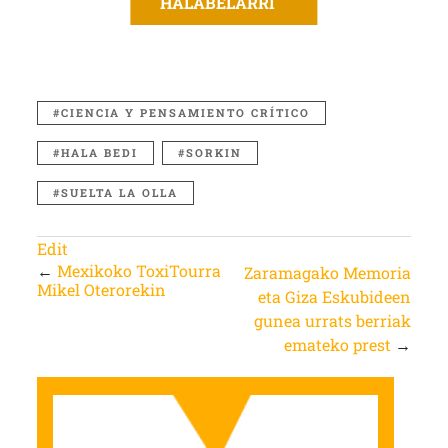
HALABELARRI
CIENCIA Y PENSAMIENTO CRÍTICO
HALA BEDI
SORKIN
SUELTA LA OLLA
Edit
←
Mexikoko ToxiTourra
Zaramagako Memoria
Mikel Oterorekin
eta Giza Eskubideen
gunea urrats berriak
emateko prest
→