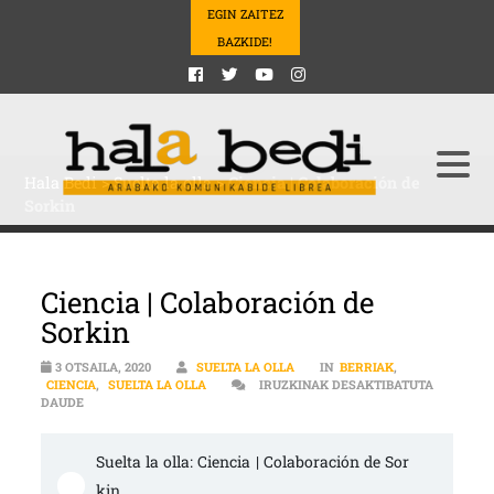
EGIN ZAITEZ
BAZKIDE!
Hala Bedi
>
Suelta la olla
>
Ciencia | Colaboración de
Sorkin
Ciencia | Colaboración de
Sorkin
3 OTSAILA, 2020
SUELTA LA OLLA
IN
BERRIAK
,
CIENCIA
,
SUELTA LA OLLA
IRUZKINAK DESAKTIBATUTA
CIENCIA | COLABORACIÓN DE SORKIN SARRERAN
DAUDE
Suelta la olla: Ciencia | Colaboración de Sor
kin