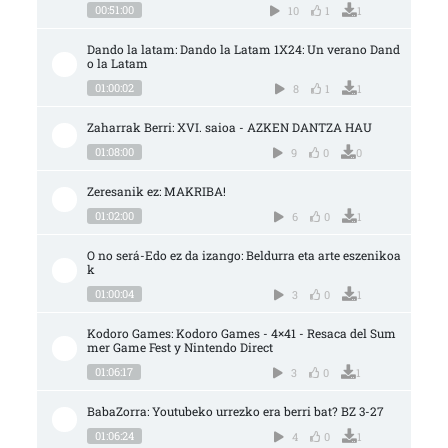
00:51:00
10
1
1
Dando la latam: Dando la Latam 1X24: Un verano Dand
o la Latam
01:00:02
8
1
1
Zaharrak Berri: XVI. saioa - AZKEN DANTZA HAU
01:08:00
9
0
0
Zeresanik ez: MAKRIBA!
01:02:00
6
0
1
O no será-Edo ez da izango: Beldurra eta arte eszenikoa
k
01:00:04
3
0
1
Kodoro Games: Kodoro Games - 4×41 - Resaca del Sum
mer Game Fest y Nintendo Direct
01:06:17
3
0
1
BabaZorra: Youtubeko urrezko era berri bat? BZ 3-27
01:06:24
4
0
1