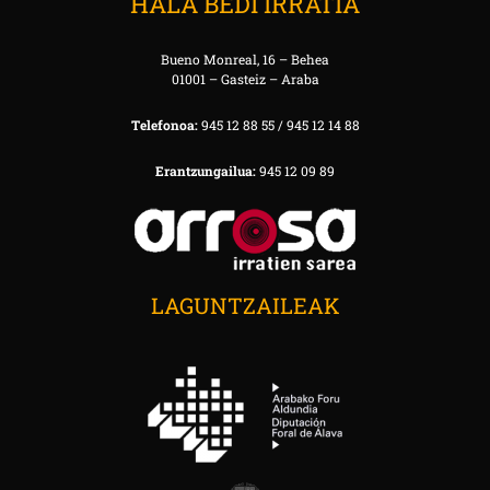
HALA BEDI IRRATIA
Bueno Monreal, 16 – Behea
01001 – Gasteiz – Araba
Telefonoa:
945 12 88 55 / 945 12 14 88
Erantzungailua:
945 12 09 89
LAGUNTZAILEAK