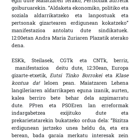
egin dute Maiatzaren 1erako,
Pertsonak aurretik
goiburuarekin. “Aldaketa ekonomiko, politiko eta
soziala aldarrikatzeko eta lanpostuak eta
pertsonak gizartearen erdigunean kokatzeko”
manifestazioa antolatu dute sindikatuek.
12:00etan Andra Maria Zuriaren Plazatik aterako
dena.
ESKk, Steilasek, CGTk eta CNTk, berriz,
manifestazioa deitu dute, 12:30ean, Europa
gizarte-etxetik,
Eutsi Tinko Borrokei
eta
Klase
kontua da!
leloen pean. Maiatzaren Lehena
langileriaren aldarrikapen eguna izanik, aurten,
kalea berriro bete behar dela azpimarratu
dute. PPren eta PSOEren lan erreformak
indargabetzea exijituko dute eta
prekarietatarekin bukatzeko ordua dela: “Bizitza
erdigunean jartzeko unea heldu da, eta era
berean, bada garaia merkatu interesak zein