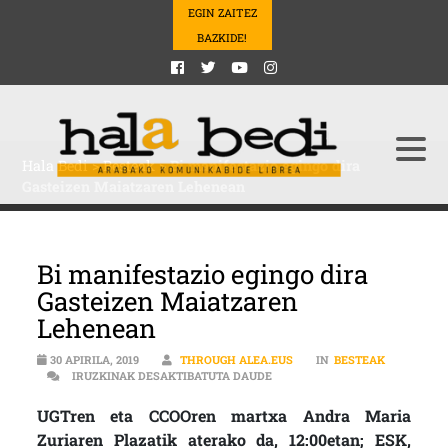
EGIN ZAITEZ
BAZKIDE!
Hala Bedi
>
Besteak
>
Bi manifestazio egingo dira
Gasteizen Maiatzaren Lehenean
Bi manifestazio egingo dira
Gasteizen Maiatzaren
Lehenean
30 APIRILA, 2019
THROUGH ALEA.EUS
IN
BESTEAK
BI MANIFESTAZIO EGINGO DIR
IRUZKINAK DESAKTIBATUTA DAUDE
UGTren eta CCOOren martxa Andra Maria
Zuriaren Plazatik aterako da, 12:00etan; ESK,