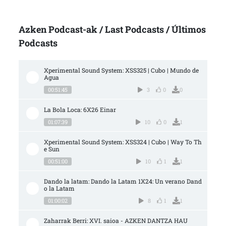
Azken Podcast-ak / Last Podcasts / Últimos
Podcasts
Xperimental Sound System: XSS325 | Cubo | Mundo de 
Agua
00:51:45
3
0
0
La Bola Loca: 6X26 Einar
01:07:39
10
0
1
Xperimental Sound System: XSS324 | Cubo | Way To Th
e Sun
00:51:00
10
1
1
Dando la latam: Dando la Latam 1X24: Un verano Dand
o la Latam
01:00:02
8
1
1
Zaharrak Berri: XVI. saioa - AZKEN DANTZA HAU