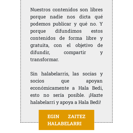
Nuestros contenidos son libres
porque nadie nos dicta qué
podemos publicar y qué no. Y
porque difundimos estos
contenidos de forma libre y
gratuita, con el objetivo de
difundir, compartir y
transformar.
Sin halabelarris, las socias y
socios que apoyan
económicamente a Hala Bedi,
esto no sería posible. ¡Hazte
halabelarri y apoya a Hala Bedi!
EGIN ZAITEZ
HALABELARRI