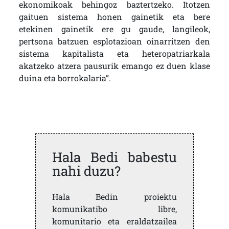
ekonomikoak behingoz baztertzeko. Itotzen
gaituen sistema honen gainetik eta bere
etekinen gainetik ere gu gaude, langileok,
pertsona batzuen esplotazioan oinarritzen den
sistema kapitalista eta heteropatriarkala
akatzeko atzera pausurik emango ez duen klase
duina eta borrokalaria”.
Hala Bedi babestu
nahi duzu?
Hala Bedin proiektu
komunikatibo libre,
komunitario eta eraldatzailea