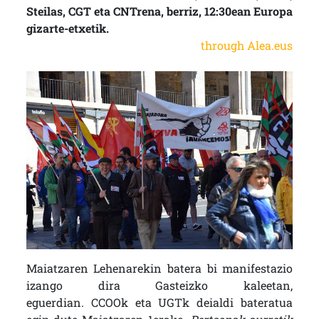
Steilas, CGT eta CNTrena, berriz, 12:30ean Europa
gizarte-etxetik.
through Alea.eus
Maiatzaren Lehenarekin batera bi manifestazio
izango dira Gasteizko kaleetan,
eguerdian. CCOOk eta UGTk deialdi bateratua