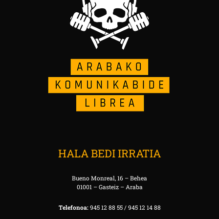
HALA BEDI IRRATIA
Bueno Monreal, 16 – Behea
01001 – Gasteiz – Araba
Telefonoa:
945 12 88 55 / 945 12 14 88