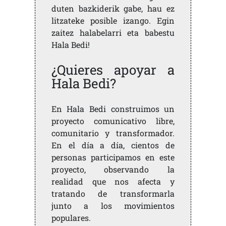
duten bazkiderik gabe, hau ez
litzateke posible izango. Egin
zaitez halabelarri eta babestu
Hala Bedi!
¿Quieres apoyar a
Hala Bedi?
En Hala Bedi construimos un
proyecto comunicativo libre,
comunitario y transformador.
En el día a día, cientos de
personas participamos en este
proyecto, observando la
realidad que nos afecta y
tratando de transformarla
junto a los movimientos
populares.