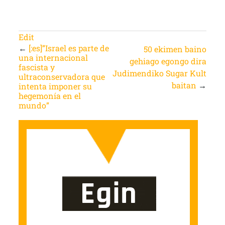
Edit
←
[:es]”Israel es parte de
50 ekimen baino
una internacional
gehiago egongo dira
fascista y
Judimendiko Sugar Kultur Fes
ultraconservadora que
baitan
→
intenta imponer su
hegemonía en el
mundo”