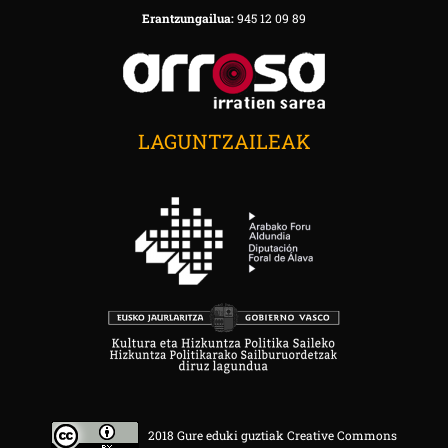
Erantzungailua:
945 12 09 89
LAGUNTZAILEAK
2018 Gure eduki guztiak Creative Commons