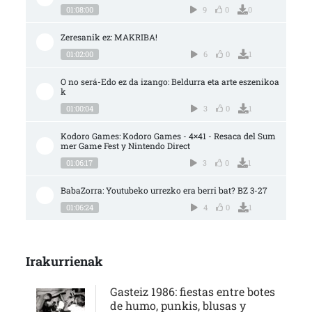
01:08:00
9
0
0
Zeresanik ez: MAKRIBA!
01:02:00
6
0
1
O no será-Edo ez da izango: Beldurra eta arte eszenikoa
k
01:00:04
3
0
1
Kodoro Games: Kodoro Games - 4×41 - Resaca del Sum
mer Game Fest y Nintendo Direct
01:06:17
3
0
1
BabaZorra: Youtubeko urrezko era berri bat? BZ 3-27
01:06:24
4
0
1
Irakurrienak
Gasteiz 1986: fiestas entre botes
de humo, punkis, blusas y