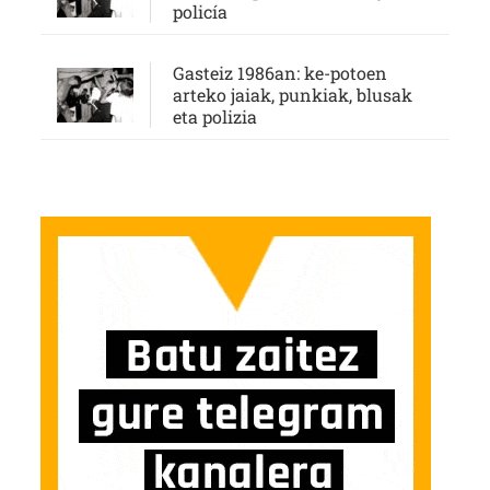
policía
Gasteiz 1986an: ke-potoen
arteko jaiak, punkiak, blusak
eta polizia