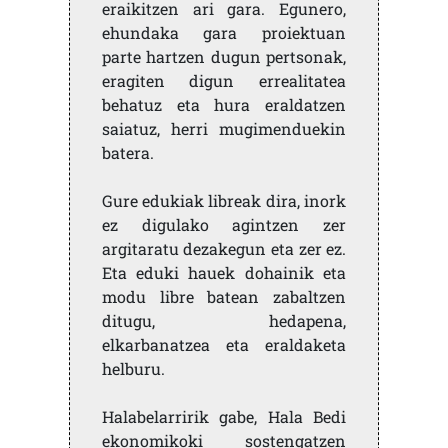
eraikitzen ari gara. Egunero,
ehundaka gara proiektuan
parte hartzen dugun pertsonak,
eragiten digun errealitatea
behatuz eta hura eraldatzen
saiatuz, herri mugimenduekin
batera.
Gure edukiak libreak dira, inork
ez digulako agintzen zer
argitaratu dezakegun eta zer ez.
Eta eduki hauek dohainik eta
modu libre batean zabaltzen
ditugu, hedapena,
elkarbanatzea eta eraldaketa
helburu.
Halabelarririk gabe, Hala Bedi
ekonomikoki sostengatzen