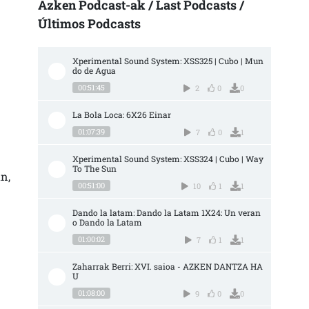
Azken Podcast-ak / Last Podcasts /
Últimos Podcasts
Xperimental Sound System: XSS325 | Cubo | Mun
do de Agua
00:51:45
2
0
0
La Bola Loca: 6X26 Einar
01:07:39
7
0
1
Xperimental Sound System: XSS324 | Cubo | Way 
To The Sun
n,
00:51:00
10
1
1
Dando la latam: Dando la Latam 1X24: Un veran
o Dando la Latam
01:00:02
7
1
1
Zaharrak Berri: XVI. saioa - AZKEN DANTZA HA
U
01:08:00
9
0
0