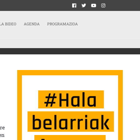
LA BIDEO
AGENDA
PROGRAMAZIOA
MARTIN TTIPIA TALDEA(EDO KONTZEJALAK?) SARRERAN
re
en