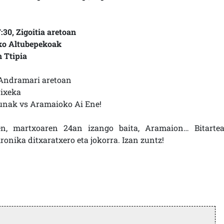
:30, Zigoitia aretoan
eko Altubepekoak
n Ttipia
, Andramari aretoan
rixeka
gunak vs Aramaioko Ai Ene!
zen, martxoaren 24an izango baita, Aramaion… Bitartea
onika ditxaratxero eta jokorra. Izan zuntz!