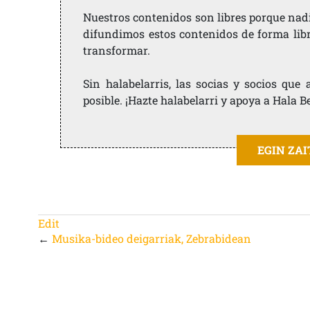
Nuestros contenidos son libres porque nad
difundimos estos contenidos de forma libre
transformar.
Sin halabelarris, las socias y socios qu
posible. ¡Hazte halabelarri y apoya a Hala B
EGIN ZA
Edit
←
Musika-bideo deigarriak, Zebrabidean