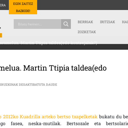
EGIN ZAITEZ
ERA
BAZKIDE!
BERRIAK
IRITZIAK
HA
ZOZKETAK
aramelua. Martin Ttipia taldea(edo kontzejalak?)
elua. Martin Ttipia taldea(edo
AKBTX 2012: 3. ASTEBURUKO KARAMELUA. 
IRUZKINAK DESAKTIBATUTA DAUDE
 2012ko Kuadrilla arteko bertso txapelketak
bukatu du be
ngo fasea, neska-mutilak. Bertsozale eta bertsolari