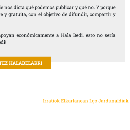
ie nos dicta qué podemos publicar y qué no. Y porque
 y gratuita, con el objetivo de difundir, compartir y
e apoyan económicamente a Hala Bedi, esto no sería
edi!
ITEZ HALABELARRI
Irratiok Elkarlanean I.go Jardunaldiak