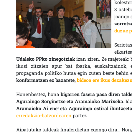
koleste
3 asteb
joango 
zorrotz
duzue p
Seriot
elkarte
Udaleko PPko zinegotziak
izan ziren. Ze majeteak: 
ikusi zitzaien apur bat (barka, euskaltzainok,
propaganda politiko hutsa egin zuten beste behin e
konformatzen ez bazarete,
bideoa ere ikus dezakez
Honenbestez, hona
bigarren fasera pasa diren tald
Aguraingo Sorginetxe eta Aramaioko Marixeka
. Id
Aramaioko Ai ene! eta Aguraingo ostiral iluntzee
erredakzio-batzordearen
partez.
Aipatutako taldeak finalerdietan egongo dira… Non/