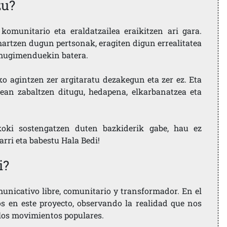
zu?
komunitario eta eraldatzailea eraikitzen ari gara.
artzen dugun pertsonak, eragiten digun errealitatea
i mugimenduekin batera.
ko agintzen zer argitaratu dezakegun eta zer ez. Eta
ean zabaltzen ditugu, hedapena, elkarbanatzea eta
koki sostengatzen duten bazkiderik gabe, hau ez
larri eta babestu Hala Bedi!
i?
nicativo libre, comunitario y transformador. En el
os en este proyecto, observando la realidad que nos
 los movimientos populares.