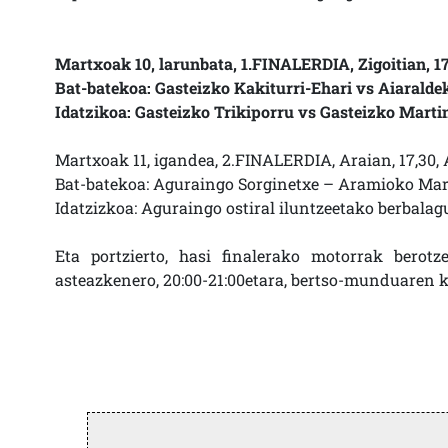
Martxoak 10, larunbata, 1.FINALERDIA, Zigoitian, 17
Bat-batekoa: Gasteizko Kakiturri-Ehari vs Aiarald
Idatzikoa: Gasteizko Trikiporru vs Gasteizko Marti
Martxoak 11, igandea, 2.FINALERDIA, Araian, 17,30
Bat-batekoa: Aguraingo Sorginetxe – Aramioko Ma
Idatzizkoa: Aguraingo ostiral iluntzeetako berbala
Eta portzierto, hasi finalerako motorrak berot
asteazkenero, 20:00-21:00etara, bertso-munduaren kr