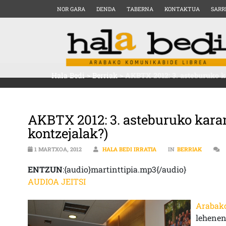
NOR GARA
DENDA
TABERNA
KONTAKTUA
SARR
Hala Bedi
>
Berriak
>
AKBTX 2012: 3. asteburuko k
AKBTX 2012: 3. asteburuko karam
kontzejalak?)
1 MARTXOA, 2012
HALA BEDI IRRATIA
IN
BERRIAK
ENTZUN
:{audio}martinttipia.mp3{/audio}
AUDIOA JEITSI
Arabako
lehene