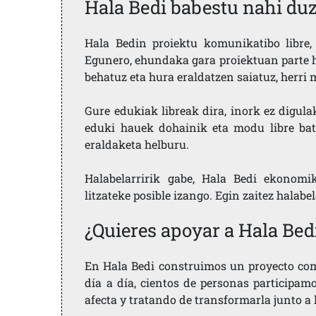
Hala Bedi babestu nahi du
Hala Bedin proiektu komunikatibo libre, 
Egunero, ehundaka gara proiektuan parte h
behatuz eta hura eraldatzen saiatuz, herr
Gure edukiak libreak dira, inork ez digula
eduki hauek dohainik eta modu libre bat
eraldaketa helburu.
Halabelarririk gabe, Hala Bedi ekonomi
litzateke posible izango. Egin zaitez halabe
¿Quieres apoyar a Hala Bed
En Hala Bedi construimos un proyecto comu
día a día, cientos de personas participam
afecta y tratando de transformarla junto a