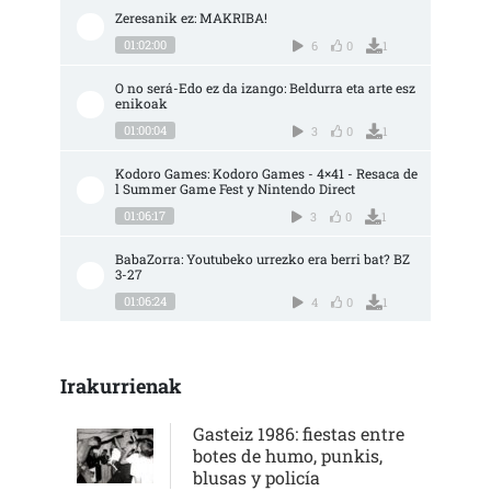
Zeresanik ez: MAKRIBA!
01:02:00
6
0
1
O no será-Edo ez da izango: Beldurra eta arte esz
enikoak
01:00:04
3
0
1
Kodoro Games: Kodoro Games - 4×41 - Resaca de
l Summer Game Fest y Nintendo Direct
01:06:17
3
0
1
BabaZorra: Youtubeko urrezko era berri bat? BZ 
3-27
01:06:24
4
0
1
Irakurrienak
Gasteiz 1986: fiestas entre
botes de humo, punkis,
blusas y policía