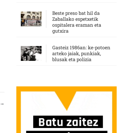
Beste preso bat hil da
Zaballako espetxetik
ospitalera eraman eta
gutxira
Gasteiz 1986an: ke-potoen
arteko jaiak, punkiak,
blusak eta polizia
→