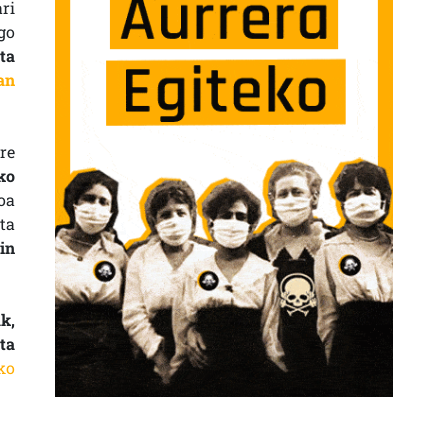
ri
go
ta
an
re
ko
oa
ta
in
k,
ta
ko