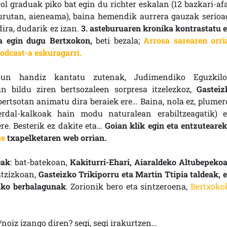
rol graduak piko bat egin du richter eskalan (12 bazkari-afa
urutan, aieneama), baina hemendik aurrera gauzak serioa
dira, dudarik ez izan.
3. asteburuaren kronika kontrastatu e
a egin dugu Bertxokon,
beti bezala;
Arrosa sarearen orri
odcast-a eskuragarri.
asun handiz kantatu zutenak, Judimendiko Eguzkilo
an bildu ziren bertsozaleen sorpresa itzelezkoz,
Gasteiz
bertsotan animatu dira beraiek ere… Baina, nola ez, plumer
 erdal-kalkoak hain modu naturalean erabiltzeagatik) e
re. Besterik ez dakite eta…
Goian klik egin eta entzutearek
ue
txapelketaren web orrian.
eak
: bat-batekoan,
Kakiturri-Ehari, Aiaraldeko Altubepekoa
atzizkoan,
Gasteizko Trikiporru eta Martin Ttipia taldeak, e
tako berbalagunak
. Zorionik bero eta sintzeroena,
Bertxoko
noiz izango diren? segi, segi irakurtzen…