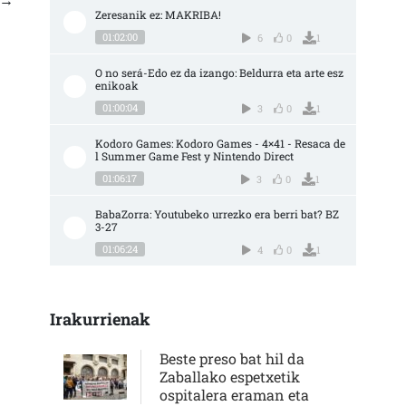
Zeresanik ez: MAKRIBA!
01:02:00
6
0
1
O no será-Edo ez da izango: Beldurra eta arte esz
enikoak
01:00:04
3
0
1
Kodoro Games: Kodoro Games - 4×41 - Resaca de
l Summer Game Fest y Nintendo Direct
01:06:17
3
0
1
BabaZorra: Youtubeko urrezko era berri bat? BZ 
3-27
01:06:24
4
0
1
Irakurrienak
Beste preso bat hil da
Zaballako espetxetik
ospitalera eraman eta