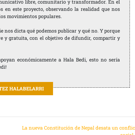
nicativo libre, comunitario y transformador. En el
os en este proyecto, observando la realidad que nos
 los movimientos populares.
ie nos dicta qué podemos publicar y qué no. Y porque
 y gratuita, con el objetivo de difundir, compartir y
e apoyan económicamente a Hala Bedi, esto no sería
edi!
ITEZ HALABELARRI
La nueva Constitución de Nepal desata un conflic
social