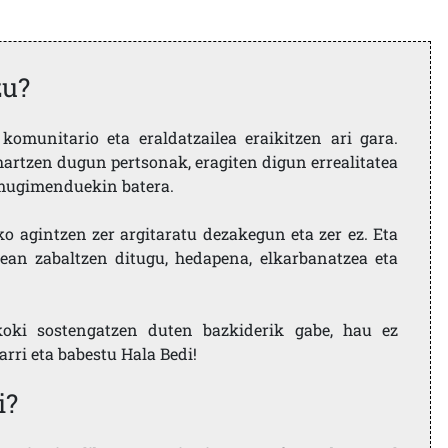
zu?
komunitario eta eraldatzailea eraikitzen ari gara.
artzen dugun pertsonak, eragiten digun errealitatea
i mugimenduekin batera.
ko agintzen zer argitaratu dezakegun eta zer ez. Eta
ean zabaltzen ditugu, hedapena, elkarbanatzea eta
koki sostengatzen duten bazkiderik gabe, hau ez
larri eta babestu Hala Bedi!
i?