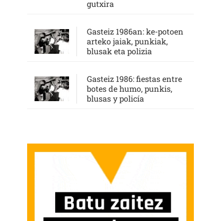
gutxira
Gasteiz 1986an: ke-potoen
arteko jaiak, punkiak,
blusak eta polizia
Gasteiz 1986: fiestas entre
botes de humo, punkis,
blusas y policía