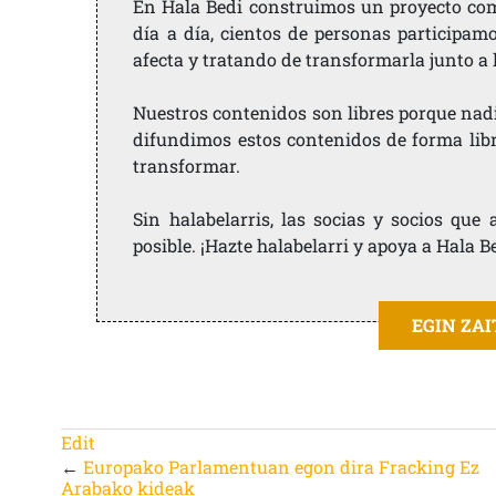
En Hala Bedi construimos un proyecto comu
día a día, cientos de personas participam
afecta y tratando de transformarla junto a
Nuestros contenidos son libres porque nad
difundimos estos contenidos de forma libre
transformar.
Sin halabelarris, las socias y socios qu
posible. ¡Hazte halabelarri y apoya a Hala B
EGIN ZA
Edit
←
Europako Parlamentuan egon dira Fracking Ez
Arabako kideak