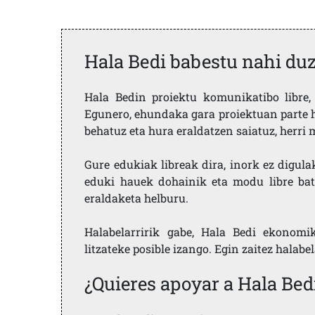
Hala Bedi babestu nahi du
Hala Bedin proiektu komunikatibo libre, 
Egunero, ehundaka gara proiektuan parte h
behatuz eta hura eraldatzen saiatuz, herr
Gure edukiak libreak dira, inork ez digula
eduki hauek dohainik eta modu libre bat
eraldaketa helburu.
Halabelarririk gabe, Hala Bedi ekonomi
litzateke posible izango. Egin zaitez halabe
¿Quieres apoyar a Hala Bed