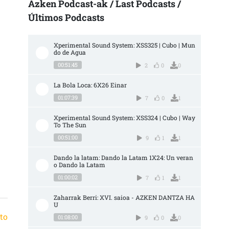
Azken Podcast-ak / Last Podcasts /
Últimos Podcasts
Xperimental Sound System: XSS325 | Cubo | Mun
do de Agua
00:51:45
2
0
0
La Bola Loca: 6X26 Einar
01:07:39
7
0
1
Xperimental Sound System: XSS324 | Cubo | Way 
To The Sun
00:51:00
9
1
1
Dando la latam: Dando la Latam 1X24: Un veran
o Dando la Latam
01:00:02
7
1
1
Zaharrak Berri: XVI. saioa - AZKEN DANTZA HA
U
to
01:08:00
9
0
0
→