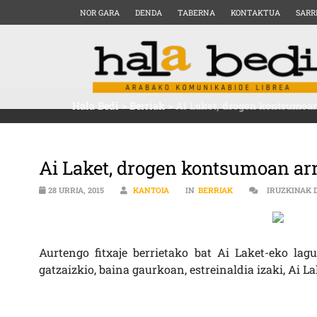
NOR GARA
DENDA
TABERNA
KONTAKTUA
SARR
Hala Bedi
>
Berriak
>
Ai Laket, drogen kontsumoan
Ai Laket, drogen kontsumoan arr
28 URRIA, 2015
KANTOIA
IN
BERRIAK
IRUZKINAK 
Aurtengo fitxaje berrietako bat Ai Laket-eko lag
gatzaizkio, baina gaurkoan, estreinaldia izaki, Ai 