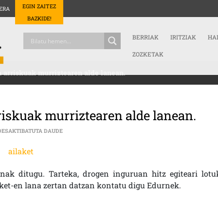
EGIN ZAITEZ
ERA
BAZKIDE!
BERRIAK
IRITZIAK
HA
ZOZKETAK
 arriskuak murriztearen alde lanean.
iskuak murriztearen alde lanean.
AI LAKET, DROGEN KONTSUMOAN ARRISKUAK MURRIZT
DESAKTIBATUTA DAUDE
unak ditugu. Tarteka, drogen inguruan hitz egiteari lotu
Laket-en lana zertan datzan kontatu digu Edurnek.