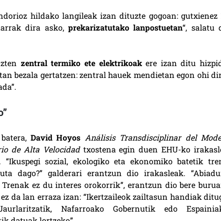
dorioz hildako langileak izan dituzte gogoan: gutxienez 
itarrak dira asko,
prekarizatutako lanpostuetan
“, salatu 
tuzten
zentral termiko ete elektrikoak
ere izan ditu hizpid
an bezala gertatzen: zentral hauek mendietan egon ohi dir
ada”.
o”
 batera,
David Hoyos
Análisis Transdisciplinar del Mode
rio de Alta Velocidad
txostena egin duen EHU-ko irakasl
 “Ikuspegi sozial, ekologiko eta ekonomiko batetik tre
atuta dago?” galderari erantzun dio irakasleak. “Abiadu
Trenak ez du interes orokorrik”, erantzun dio bere buruar
 ez da lan erraza izan: “Ikertzaileok zailtasun handiak dit
aurlaritzatik, Nafarroako Gobernutik edo Espainia
ik datuak lortzeko”.