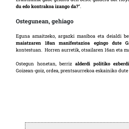
du edo kontrakoa izango da?
“.
Ostegunean, gehiago
Eguna amaitzeko, argazki masiboa eta deialdi be
maiatzaren 18an manifestazioa egingo dute Ga
kontestuan. Horren aurretik, otsailaren 16an eta m
Ostegun honetan, berriz
alderdi politiko ezberd
Goizean-goiz, ordea, prentsaurrekoa eskainiko dut