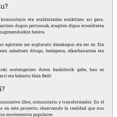
zu?
komunitario eta eraldatzailea eraikitzen ari gara.
artzen dugun pertsonak, eragiten digun errealitatea
i mugimenduekin batera.
ko agintzen zer argitaratu dezakegun eta zer ez. Eta
ean zabaltzen ditugu, hedapena, elkarbanatzea eta
koki sostengatzen duten bazkiderik gabe, hau ez
larri eta babestu Hala Bedi!
i?
nicativo libre, comunitario y transformador. En el
os en este proyecto, observando la realidad que nos
 los movimientos populares.