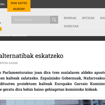
EGIN ZAITEZ
ERA
BAZKIDE!
BERRIAK
IRITZIAK
HA
ZOZKETAK
atibak eskatzeko
alternatibak eskatzeko
EUROPAKO PARLAMENTURA, AHT-RI ALTERNATIBAK ESKATZEKO 
BATUTA DAUDE
Parlamenturaino joan dira tren sozialaren aldeko apost
uen kalteak salatzeko. Espainiako Gobernuak, Nafarroako
 dituzten proiektuen kalteak Europako Garraio Komisio
be geratu dira behin baino gehiagotan komisioko kideak.