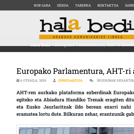
NOR GARA
DENDA
TABERNA
KONTAKTUA
SARR
Hala Bedi
>
Europako Parlamentura, AHT-ri altern
Europako Parlamentura, AHT-ri 
6 OTSAILA, 2019
ERREDAKZIOA
IRUZKINAK DESAKTI
AHT-ren aurkako plataforma ezberdinak Europako 
egiteko eta Abiadura Handiko Trenak eragiten dit
eta Eusko Jaurlaritzak ildo berean ezarri nahi
eramatea lortu dute. Bilkuran zehar, erantzunik ga