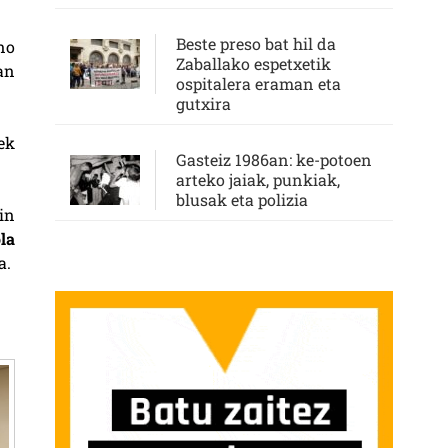
Beste preso bat hil da
no
Zaballako espetxetik
an
ospitalera eraman eta
gutxira
ek
Gasteiz 1986an: ke-potoen
arteko jaiak, punkiak,
blusak eta polizia
in
la
a.