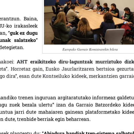
erantzun. Baina,
HU-ko irakasleek
an, “
guk ez dugu
unak salatzeko
”
detegietan.
Europako Garraio Komisioarekin bilera
makoei:
AHT eraikitzeko diru-laguntzak murriztuko dizk
eta”. Horretaz gain, Eusko Jaurlaritzaren bertsioa gezurta
ngo dira”, esan dute Kontseiluko kideek, merkantzien garrai
andiko trenen inguruan argitaratutako informeaz galdetu
ugu zuek bezala ulertu” izan da Garraio Batzordeko kide
untua jarri dute mahaiaren gainean plataformetako kidee
n dute, trenbide berriak egin beharrean.
sek planteatu du: “
Abiadura handiak tren-sistema salbatu