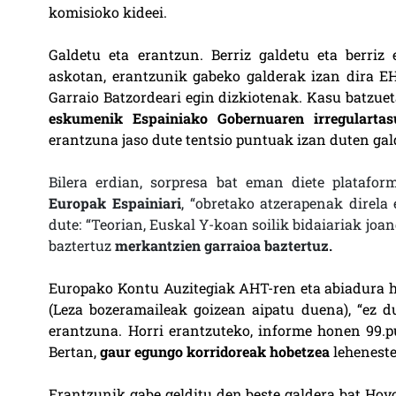
komisioko kideei.
Galdetu eta erantzun. Berriz galdetu eta berriz 
askotan, erantzunik gabeko galderak izan dira E
Garraio Batzordeari egin dizkiotenak. Kasu batzuet
eskumenik Espainiako Gobernuaren irregulartas
erantzuna jaso dute tentsio puntuak izan duten gal
Bilera erdian, sorpresa bat eman diete platafor
Europak Espainiari
, “obretako atzerapenak direla 
dute: “Teorian, Euskal Y-koan soilik bidaiariak joa
baztertuz
merkantzien garraioa baztertuz.
Europako Kontu Auzitegiak AHT-ren eta abiadura h
(Leza bozeramaileak goizean aipatu duena), “ez d
erantzuna. Horri erantzuteko, informe honen 99.p
Bertan,
gaur egungo korridoreak hobetzea
leheneste
Erantzunik gabe gelditu den beste galdera bat Hoyo