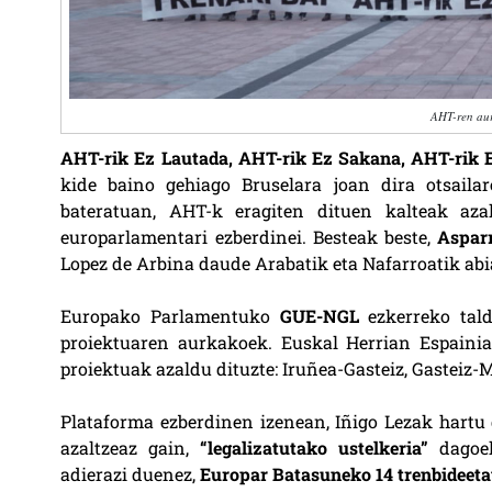
AHT-ren aur
AHT-rik Ez Lautada, AHT-rik Ez Sakana, AHT-rik
kide baino gehiago Bruselara joan dira otsail
bateratuan, AHT-k eragiten dituen kalteak aza
europarlamentari ezberdinei. Besteak beste,
Aspar
Lopez de Arbina daude Arabatik eta Nafarroatik abi
Europako Parlamentuko
GUE-NGL
ezkerreko tald
proiektuaren aurkakoek. Euskal Herrian Espainia
proiektuak azaldu dituzte: Iruñea-Gasteiz, Gasteiz
Plataforma ezberdinen izenean, Iñigo Lezak hartu 
azaltzeaz gain,
“legalizatutako ustelkeria”
dagoel
adierazi duenez,
Europar Batasuneko 14 trenbideetat