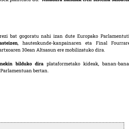
rezi bat gogoratu nahi izan dute Europako Parlamentuti
steizen
, hauteskunde-kanpainaren eta Final Fourrar
artxoaren 30ean Altsasun ere mobilizatuko dira.
inekin bilduko dira
plataformetako kideak, banan-bana
e Parlamentuan bertan.