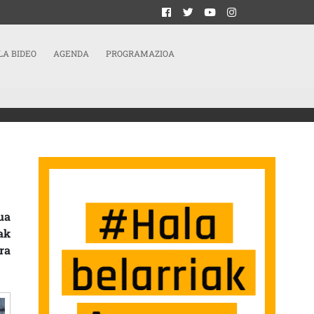
LA BIDEO
AGENDA
PROGRAMAZIOA
SARRERAN
ua
ak
ra