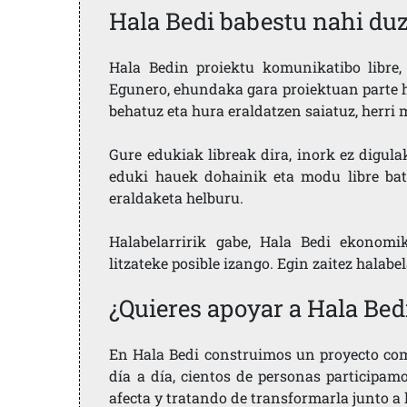
Hala Bedi babestu nahi du
Hala Bedin proiektu komunikatibo libre, 
Egunero, ehundaka gara proiektuan parte h
behatuz eta hura eraldatzen saiatuz, herr
Gure edukiak libreak dira, inork ez digula
eduki hauek dohainik eta modu libre bat
eraldaketa helburu.
Halabelarririk gabe, Hala Bedi ekonomi
litzateke posible izango. Egin zaitez halabe
¿Quieres apoyar a Hala Bed
En Hala Bedi construimos un proyecto comu
día a día, cientos de personas participam
afecta y tratando de transformarla junto a