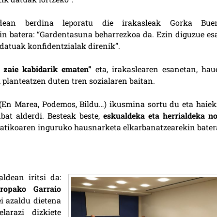
ldean berdina leporatu die irakasleak Gorka Bue
in batera: “Gardentasuna beharrezkoa da. Ezin diguzue es
datuak konfidentzialak direnik”.
z zaie kabidarik ematen”
eta, irakaslearen esanetan, hau
planteatzen duten tren sozialaren baitan.
(En Marea, Podemos, Bildu…) ikusmina sortu du eta haiek
bat alderdi. Besteak beste,
eskualdeka eta herrialdeka no
imatikoaren inguruko hausnarketa elkarbanatzearekin bater
dean iritsi da:
ropako Garraio
ei azaldu dietena
larazi dizkiete