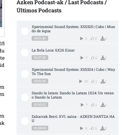
Azken Podcast-ak / Last Podcasts /
Últimos Podcasts
Xperimental Sound System: XSS325 | Cubo | Mun
do de Agua
00:51:45
2
0
0
15
du
La Bola Loca: 6X26 Einar
te
01:07:39
7
0
1
id
Xperimental Sound System: XSS324 | Cubo | Way 
To The Sun
00:51:00
10
1
1
en
Dando la latam: Dando la Latam 1X24: Un veran
en
o Dando la Latam
01:00:02
7
1
1
en
Zaharrak Berri: XVI. saioa - AZKEN DANTZA HA
U
ak
01:08:00
9
0
0