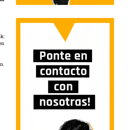
k:
en
n.