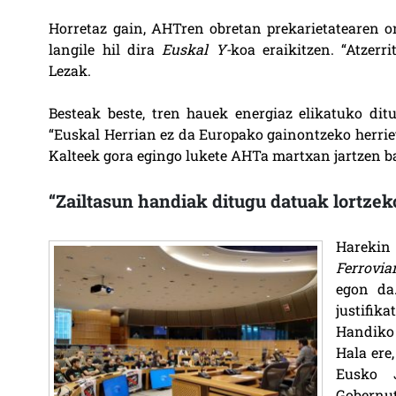
Horretaz gain, AHTren obretan prekarietatearen on
langile hil dira
Euskal Y-
koa eraikitzen. “Atzerr
Lezak.
Besteak beste, tren hauek energiaz elikatuko di
“Euskal Herrian ez da Europako gainontzeko herriet
Kalteek gora egingo lukete AHTa martxan jartzen b
“Zailtasun handiak ditugu datuak lortzek
Harekin
Ferrovia
egon da.
justifik
Handiko 
Hala ere,
Eusko J
Gobernut