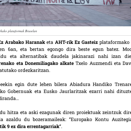
kako plataformak Bruselan
 Ez Arabako Haranak
eta
AHT-rik Ez Gasteiz
plataformako 
aren 6an, eta bertan egongo dira beste egun batez. Mo
ldu eta alternatibak daudela jakinarazi nahi izan die
renako eta Donemiliagako alkate
Txelo Auzmendi eta Dav
atutako ordezkaritzan.
eekin egin dute lehen bilera Abiadura Handiko Trenar
ko Gobernuak eta Eusko Jaurlaritzak ezarri nahi dituzt
-Miranda…
du hitza eta aski ezagunak diren proiektuak zeintzuk dir
a azaldu du bozeramaileak: “Europako Kontu Auzitegi
ik 9 ez dira errentagarriak
“.