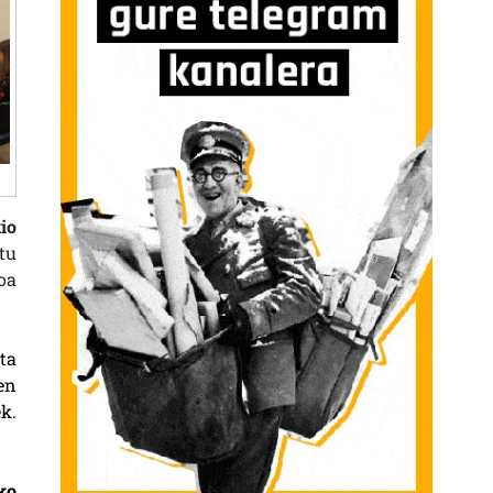
io
tu
oa
ta
en
k.
ko