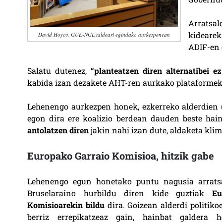
Arratsa
kidearek
David Hoyos, GUE-NGL taldeari egindako aurkezpenean
ADIF-en 
Salatu dutenez,
“planteatzen diren alternatibei e
kabida izan dezakete AHT-ren aurkako plataformek 
Lehenengo aurkezpen honek, ezkerreko alderdien 
egon dira ere koalizio berdean dauden beste hain
antolatzen diren
jakin nahi izan dute, aldaketa kl
Europako Garraio Komisioa, hitzik gabe
Lehenengo egun honetako puntu nagusia arratsal
Bruselaraino hurbildu diren kide guztiak
Eu
Komisioarekin bildu
dira. Goizean alderdi politiko
berriz errepikatzeaz gain, hainbat galdera he