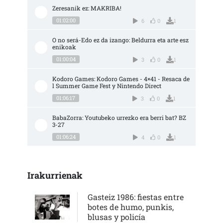
Zeresanik ez: MAKRIBA!
01:02:00
6
0
1
O no será-Edo ez da izango: Beldurra eta arte esz
enikoak
01:00:04
3
0
1
Kodoro Games: Kodoro Games - 4×41 - Resaca de
l Summer Game Fest y Nintendo Direct
01:06:17
3
0
1
BabaZorra: Youtubeko urrezko era berri bat? BZ 
3-27
01:06:24
4
0
1
Irakurrienak
Gasteiz 1986: fiestas entre
botes de humo, punkis,
blusas y policía