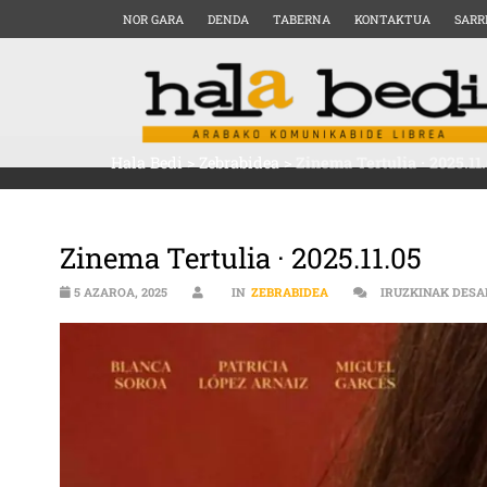
NOR GARA
DENDA
TABERNA
KONTAKTUA
SARR
Hala Bedi
>
Zebrabidea
>
Zinema Tertulia · 2025.11
Zinema Tertulia · 2025.11.05
5 AZAROA, 2025
IN
ZEBRABIDEA
IRUZKINAK DESA