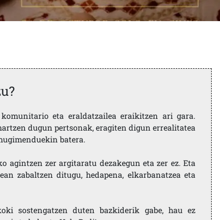
zu?
komunitario eta eraldatzailea eraikitzen ari gara.
artzen dugun pertsonak, eragiten digun errealitatea
i mugimenduekin batera.
ko agintzen zer argitaratu dezakegun eta zer ez. Eta
ean zabaltzen ditugu, hedapena, elkarbanatzea eta
koki sostengatzen duten bazkiderik gabe, hau ez