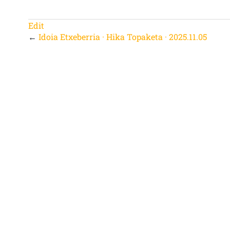
Edit
←
Idoia Etxeberria · Hika Topaketa · 2025.11.05