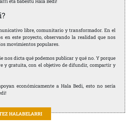
larri eta babestu Hala Bedi!
i?
nicativo libre, comunitario y transformador. En el
os en este proyecto, observando la realidad que nos
 los movimientos populares.
ie nos dicta qué podemos publicar y qué no. Y porque
 y gratuita, con el objetivo de difundir, compartir y
e apoyan económicamente a Hala Bedi, esto no sería
edi!
ITEZ HALABELARRI