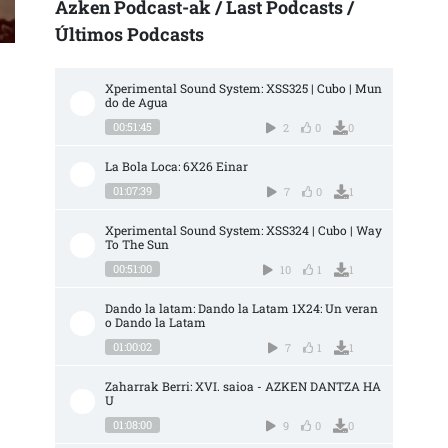
Azken Podcast-ak / Last Podcasts /
Últimos Podcasts
Xperimental Sound System: XSS325 | Cubo | Mun
do de Agua
00:51:45
2
0
0
La Bola Loca: 6X26 Einar
01:07:39
7
0
1
Xperimental Sound System: XSS324 | Cubo | Way 
To The Sun
00:51:00
10
1
1
Dando la latam: Dando la Latam 1X24: Un veran
o Dando la Latam
01:00:02
7
1
1
Zaharrak Berri: XVI. saioa - AZKEN DANTZA HA
U
01:08:00
9
0
0