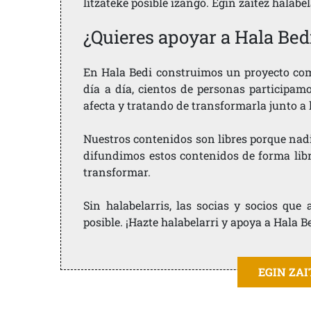
litzateke posible izango. Egin zaitez halabe
¿Quieres apoyar a Hala Bed
En Hala Bedi construimos un proyecto comu
día a día, cientos de personas participam
afecta y tratando de transformarla junto a
Nuestros contenidos son libres porque nad
difundimos estos contenidos de forma libre
transformar.
Sin halabelarris, las socias y socios qu
posible. ¡Hazte halabelarri y apoya a Hala B
EGIN ZA