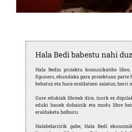
Hala Bedi babestu nahi du
Hala Bedin proiektu komunikatibo libre, 
Egunero, ehundaka gara proiektuan parte h
behatuz eta hura eraldatzen saiatuz, herr
Gure edukiak libreak dira, inork ez digula
eduki hauek dohainik eta modu libre bat
eraldaketa helburu.
Halabelarririk gabe, Hala Bedi ekonomi