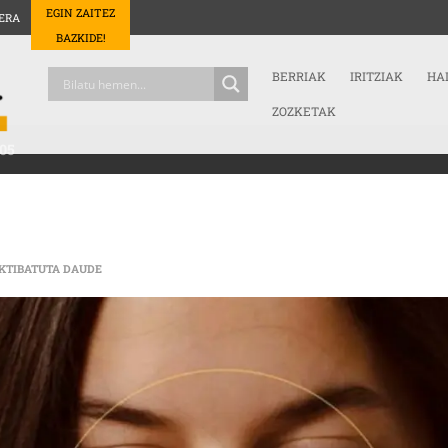
EGIN ZAITEZ
ERA
BAZKIDE!
BERRIAK
IRITZIAK
HA
ZOZKETAK
.05
ZINEMA TERTULIA · 2025.11.05 SARRERAN
KTIBATUTA DAUDE