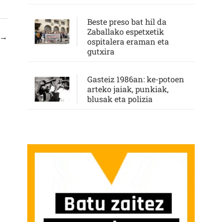
Beste preso bat hil da
Zaballako espetxetik
→
ospitalera eraman eta
gutxira
Gasteiz 1986an: ke-potoen
arteko jaiak, punkiak,
blusak eta polizia