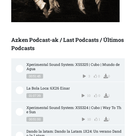
Azken Podcast-ak / Last Podcasts / Últimos
Podcasts
Xperimental Sound System: XSS325 | Cubo | Mundo de 
Agua
00:51:45
3
0
0
La Bola Loca: 6X26 Einar
01:07:39
10
0
1
Xperimental Sound System: XSS324 | Cubo | Way To Th
e Sun
00:51:00
10
1
1
Dando la latam: Dando la Latam 1X24: Un verano Dand
o la Latam