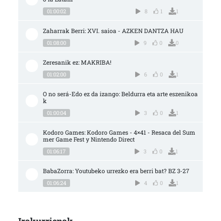
01:00:02
8
1
1
Zaharrak Berri: XVI. saioa - AZKEN DANTZA HAU
01:08:00
9
0
0
Zeresanik ez: MAKRIBA!
01:02:00
6
0
1
O no será-Edo ez da izango: Beldurra eta arte eszenikoa
k
01:00:04
3
0
1
Kodoro Games: Kodoro Games - 4×41 - Resaca del Sum
mer Game Fest y Nintendo Direct
01:06:17
3
0
1
BabaZorra: Youtubeko urrezko era berri bat? BZ 3-27
01:06:24
4
0
1
Irakurrienak