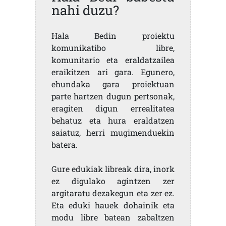
nahi duzu?
Hala Bedin proiektu
komunikatibo libre,
komunitario eta eraldatzailea
eraikitzen ari gara. Egunero,
ehundaka gara proiektuan
parte hartzen dugun pertsonak,
eragiten digun errealitatea
behatuz eta hura eraldatzen
saiatuz, herri mugimenduekin
batera.
Gure edukiak libreak dira, inork
ez digulako agintzen zer
argitaratu dezakegun eta zer ez.
Eta eduki hauek dohainik eta
modu libre batean zabaltzen