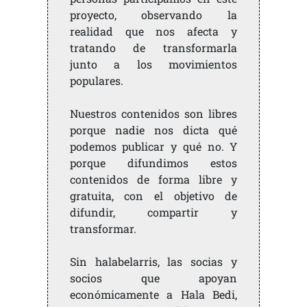
proyecto, observando la
realidad que nos afecta y
tratando de transformarla
junto a los movimientos
populares.
Nuestros contenidos son libres
porque nadie nos dicta qué
podemos publicar y qué no. Y
porque difundimos estos
contenidos de forma libre y
gratuita, con el objetivo de
difundir, compartir y
transformar.
Sin halabelarris, las socias y
socios que apoyan
económicamente a Hala Bedi,