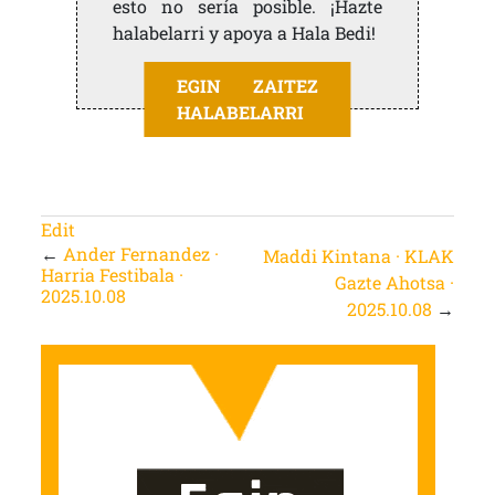
esto no sería posible. ¡Hazte
halabelarri y apoya a Hala Bedi!
EGIN ZAITEZ
HALABELARRI
Edit
←
Ander Fernandez ·
Maddi Kintana · KLAK
Harria Festibala ·
Gazte Ahotsa ·
2025.10.08
2025.10.08
→