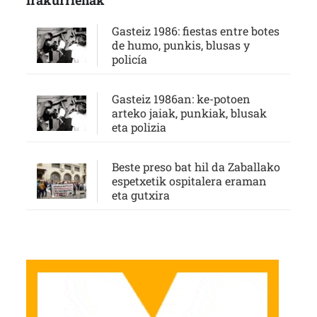
Gasteiz 1986: fiestas entre botes
de humo, punkis, blusas y
policía
Gasteiz 1986an: ke-potoen
arteko jaiak, punkiak, blusak
eta polizia
Beste preso bat hil da Zaballako
espetxetik ospitalera eraman
eta gutxira