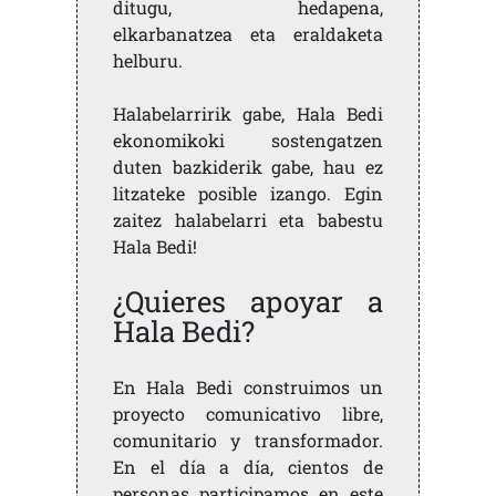
ditugu, hedapena,
elkarbanatzea eta eraldaketa
helburu.
Halabelarririk gabe, Hala Bedi
ekonomikoki sostengatzen
duten bazkiderik gabe, hau ez
litzateke posible izango. Egin
zaitez halabelarri eta babestu
Hala Bedi!
¿Quieres apoyar a
Hala Bedi?
En Hala Bedi construimos un
proyecto comunicativo libre,
comunitario y transformador.
En el día a día, cientos de
personas participamos en este