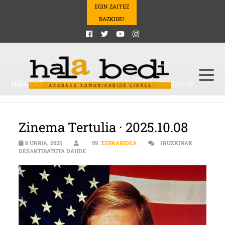
EGIN ZAITEZ
BAZKIDE!
Hala Bedi
>
Zebrabidea
>
Zinema Tertulia · 2025.10.08
Zinema Tertulia · 2025.10.08
8 URRIA, 2025
IN
ZEBRABIDEA
IRUZKINAK
ZINEMA TERTULIA · 2025.10.08 SARRERAN
DESAKTIBATUTA DAUDE