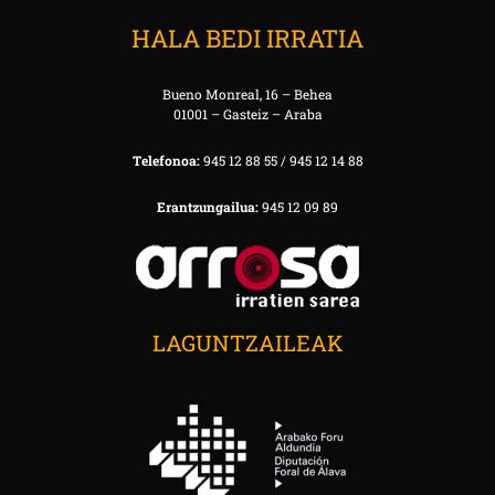
HALA BEDI IRRATIA
Bueno Monreal, 16 – Behea
01001 – Gasteiz – Araba
Telefonoa:
945 12 88 55 / 945 12 14 88
Erantzungailua:
945 12 09 89
LAGUNTZAILEAK