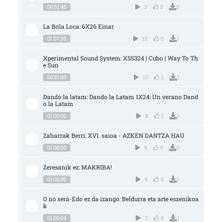
00:51:45
3
0
0
La Bola Loca: 6X26 Einar
01:07:39
10
0
1
Xperimental Sound System: XSS324 | Cubo | Way To Th
e Sun
00:51:00
10
1
1
Dando la latam: Dando la Latam 1X24: Un verano Dand
o la Latam
01:00:02
8
1
1
Zaharrak Berri: XVI. saioa - AZKEN DANTZA HAU
01:08:00
9
0
0
Zeresanik ez: MAKRIBA!
01:02:00
6
0
1
O no será-Edo ez da izango: Beldurra eta arte eszenikoa
k
01:00:04
3
0
1