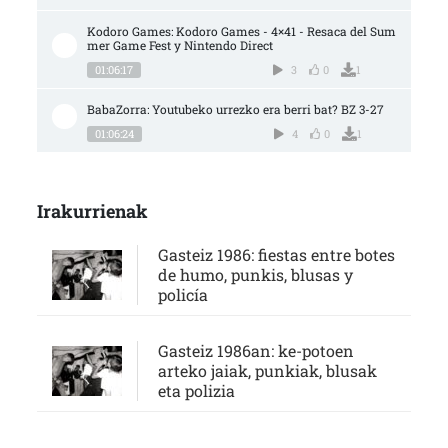
Kodoro Games: Kodoro Games - 4×41 - Resaca del Sum
mer Game Fest y Nintendo Direct
01:06:17
3
0
1
BabaZorra: Youtubeko urrezko era berri bat? BZ 3-27
01:06:24
4
0
1
Irakurrienak
Gasteiz 1986: fiestas entre botes
de humo, punkis, blusas y
policía
Gasteiz 1986an: ke-potoen
arteko jaiak, punkiak, blusak
eta polizia