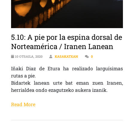
5.10: A pie por la espina dorsal de
Norteamérica / Iranen Lanean
10 OTSAILA, 2020
KASAKATXAN
0
Iñaki Diaz de Etura ha realizado larguísimas
rutas a pie.
Bidartek lanean urte bat eman zuen Iranen,
herrialdea ondo ezagutzeko aukera izanik.
Read More