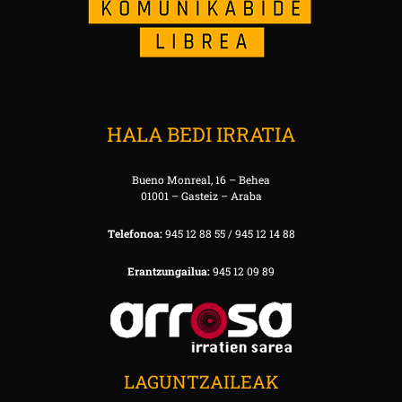
HALA BEDI IRRATIA
Bueno Monreal, 16 – Behea
01001 – Gasteiz – Araba
Telefonoa:
945 12 88 55 / 945 12 14 88
Erantzungailua:
945 12 09 89
LAGUNTZAILEAK