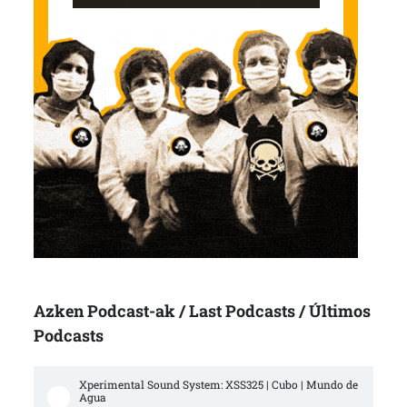
Azken Podcast-ak / Last Podcasts / Últimos
Podcasts
Xperimental Sound System: XSS325 | Cubo | Mundo de 
Agua