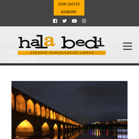
EGIN ZAITEZ
BAZKIDE!
Hala Bedi
>
Viajar a pie