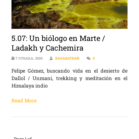
5.07: Un biólogo en Marte /
Ladakh y Cachemira
7 OTSAILA, 2020
KASAKATXAN
0
Felipe Gómez, buscando vida en el desierto de
Dallol / Unmani, trekking y meditación en el
Himalaya indio
Read More
Page 1 of