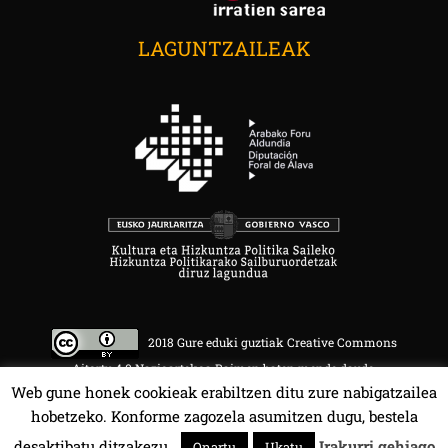
LAGUNTZAILEAK
2018 Gure eduki guztiak Creative Commons
Aitortu 4.0 Nazioartekoa Baimen baten mende daude.
Web gune honek cookieak erabiltzen ditu zure nabigatzailea
hobetzeko. Konforme zagozela asumitzen dugu, bestela
desaktibatu ditzakezu.
Irakurri gehiago
Onartu
Ukatu