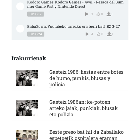
Kodoro Games: Kodoro Games - 4×41 - Resaca del Sum
mer Game Fest y Nintendo Direct
01:06:17
3
0
1
BabaZorra: Youtubeko urrezko era berri bat? BZ 3-27
01:06:24
4
0
1
Irakurrienak
Gasteiz 1986: fiestas entre botes
de humo, punkis, blusas y
policía
Gasteiz 1986an: ke-potoen
arteko jaiak, punkiak, blusak
eta polizia
Beste preso bat hil da Zaballako
espetxetik ospitalera eraman