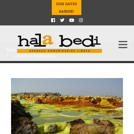
EGIN ZAITEZ
BAZKIDE!
Hala Bedi
>
Ladakh y Cachemira