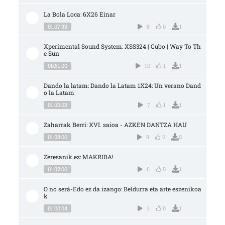
La Bola Loca: 6X26 Einar
01:07:39
8
0
1
Xperimental Sound System: XSS324 | Cubo | Way To Th
e Sun
00:51:00
10
1
1
Dando la latam: Dando la Latam 1X24: Un verano Dand
o la Latam
01:00:02
7
1
1
Zaharrak Berri: XVI. saioa - AZKEN DANTZA HAU
01:08:00
9
0
0
Zeresanik ez: MAKRIBA!
01:02:00
6
0
1
O no será-Edo ez da izango: Beldurra eta arte eszenikoa
k
01:00:04
3
0
1