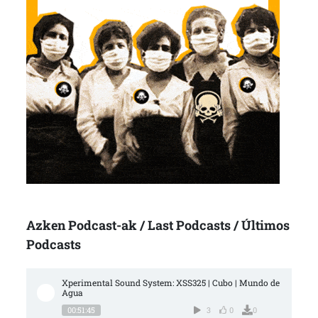
Azken Podcast-ak / Last Podcasts / Últimos
Podcasts
Xperimental Sound System: XSS325 | Cubo | Mundo de 
Agua
00:51:45
3
0
0