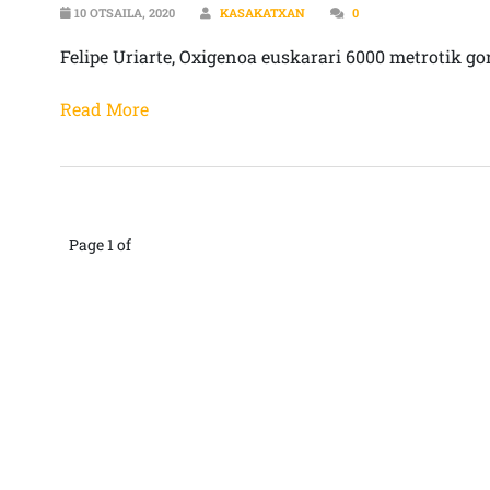
10 OTSAILA, 2020
KASAKATXAN
0
Felipe Uriarte, Oxigenoa euskarari 6000 metrotik gor
Read More
Page 1 of