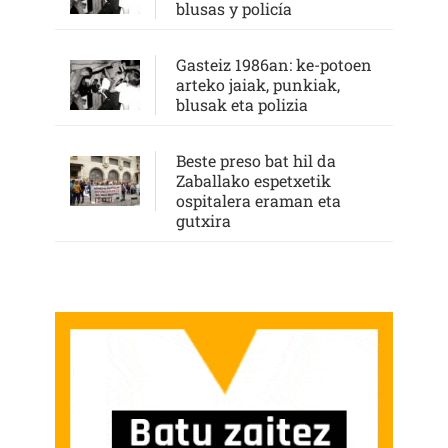
blusas y policía
Gasteiz 1986an: ke-potoen
arteko jaiak, punkiak,
blusak eta polizia
Beste preso bat hil da
Zaballako espetxetik
ospitalera eraman eta
gutxira