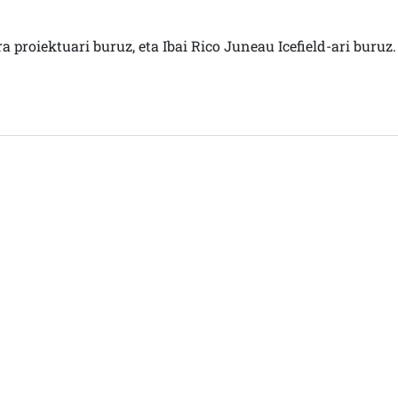
a proiektuari buruz, eta Ibai Rico Juneau Icefield-ari buruz.