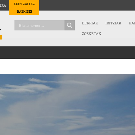
EGIN ZAITEZ
ERA
BAZKIDE!
BERRIAK
IRITZIAK
HA
ZOZKETAK