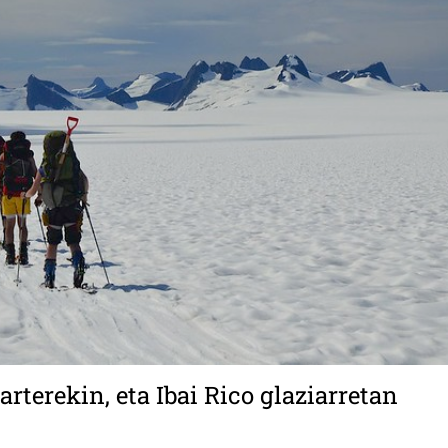
arterekin, eta Ibai Rico glaziarretan