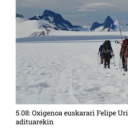
5.08: Oxigenoa euskarari Felipe Uri
adituarekin