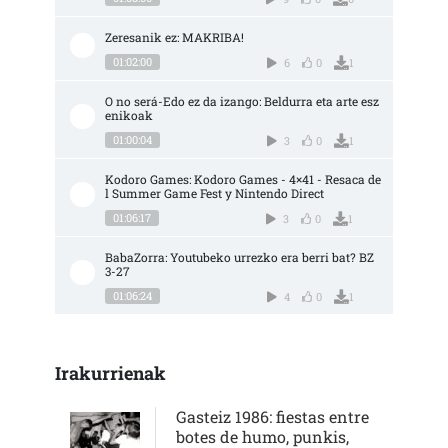
Zeresanik ez: MAKRIBA!
01:02:00
6
0
1
O no será-Edo ez da izango: Beldurra eta arte esz
enikoak
01:00:04
3
0
1
Kodoro Games: Kodoro Games - 4×41 - Resaca de
l Summer Game Fest y Nintendo Direct
01:06:17
3
0
1
BabaZorra: Youtubeko urrezko era berri bat? BZ 
3-27
01:06:24
4
0
1
Irakurrienak
Gasteiz 1986: fiestas entre
botes de humo, punkis,