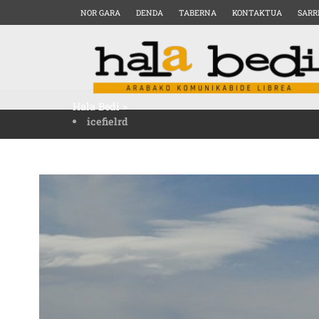
NOR GARA
DENDA
TABERNA
KONTAKTUA
SARR
Hala Bedi
>
icefielrd