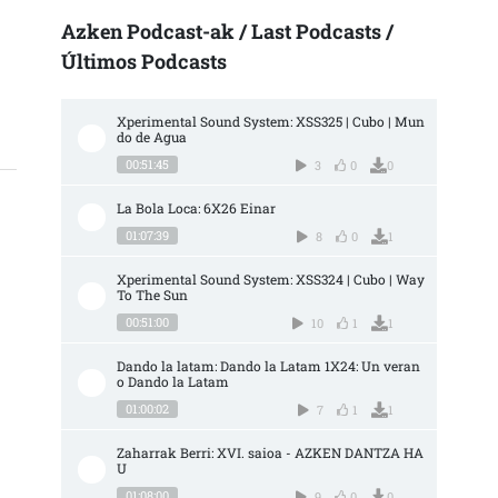
Azken Podcast-ak / Last Podcasts /
Últimos Podcasts
Xperimental Sound System: XSS325 | Cubo | Mun
do de Agua
00:51:45
3
0
0
La Bola Loca: 6X26 Einar
01:07:39
8
0
1
Xperimental Sound System: XSS324 | Cubo | Way 
To The Sun
00:51:00
10
1
1
Dando la latam: Dando la Latam 1X24: Un veran
o Dando la Latam
01:00:02
7
1
1
Zaharrak Berri: XVI. saioa - AZKEN DANTZA HA
U
01:08:00
9
0
0