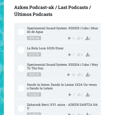
Azken Podcast-ak / Last Podcasts /
Últimos Podcasts
Xperimental Sound System: XSS325 | Cubo | Mun
do de Agua
00:51:45
2
0
0
La Bola Loca: 6X26 Einar
01:07:39
7
0
1
Xperimental Sound System: XSS324 | Cubo | Way 
To The Sun
00:51:00
10
1
1
Dando la latam: Dando la Latam 1X24: Un veran
o Dando la Latam
01:00:02
7
1
1
Zaharrak Berri: XVI. saioa - AZKEN DANTZA HA
U
01:08:00
9
0
0