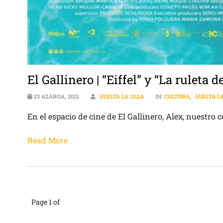
El Gallinero | “Eiffel” y “La ruleta d
23 AZAROA, 2021
SUELTA LA OLLA
IN
CULTURA
,
SUELTA L
En el espacio de cine de El Gallinero, Alex, nuestro 
Read More
Page 1 of