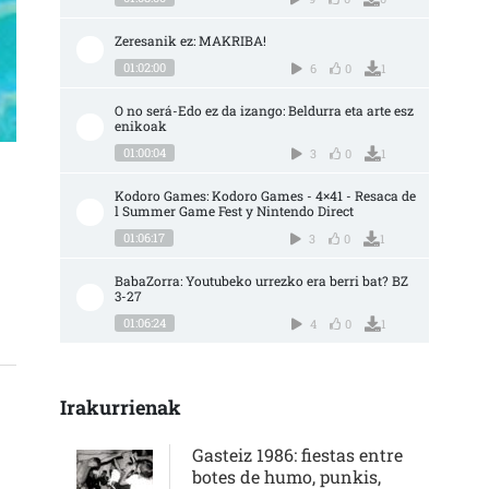
Zeresanik ez: MAKRIBA!
01:02:00
6
0
1
O no será-Edo ez da izango: Beldurra eta arte esz
enikoak
01:00:04
3
0
1
Kodoro Games: Kodoro Games - 4×41 - Resaca de
LA RULETA DE LA FORTUNA Y LA FANTASÍA” SARRERAN
l Summer Game Fest y Nintendo Direct
01:06:17
3
0
1
BabaZorra: Youtubeko urrezko era berri bat? BZ 
3-27
01:06:24
4
0
1
Irakurrienak
Gasteiz 1986: fiestas entre
botes de humo, punkis,