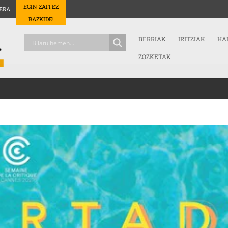
EGIN ZAITEZ
ERA
BAZKIDE!
BERRIAK
IRITZIAK
HA
ZOZKETAK