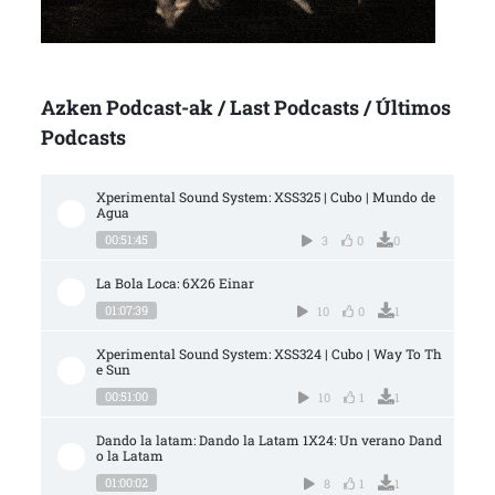
Azken Podcast-ak / Last Podcasts / Últimos
Podcasts
Xperimental Sound System: XSS325 | Cubo | Mundo de 
Agua
00:51:45
3
0
0
La Bola Loca: 6X26 Einar
01:07:39
10
0
1
Xperimental Sound System: XSS324 | Cubo | Way To Th
e Sun
00:51:00
10
1
1
Dando la latam: Dando la Latam 1X24: Un verano Dand
o la Latam
01:00:02
8
1
1