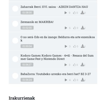
Zaharrak Berri: XVI. saioa - AZKEN DANTZA HAU
01:08:00
9
0
0
Zeresanik ez: MAKRIBA!
01:02:00
6
0
1
O no será-Edo ez da izango: Beldurra eta arte eszenikoa
k
01:00:04
3
0
1
Kodoro Games: Kodoro Games - 4×41 - Resaca del Sum
mer Game Fest y Nintendo Direct
01:06:17
3
0
1
BabaZorra: Youtubeko urrezko era berri bat? BZ 3-27
01:06:24
4
0
1
Irakurrienak