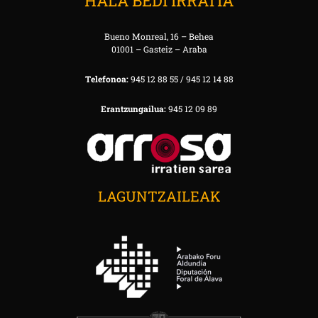
HALA BEDI IRRATIA
Bueno Monreal, 16 – Behea
01001 – Gasteiz – Araba
Telefonoa:
945 12 88 55 / 945 12 14 88
Erantzungailua:
945 12 09 89
LAGUNTZAILEAK