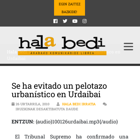
EGIN ZAITEZ
BAZKIDE!
Hala Bedi
>
Se ha evitado un pelotazo urbanístico en
Urdaibai
Se ha evitado un pelotazo
urbanístico en Urdaibai
26 URTARRILA, 2010
HALA BEDI IRRATIA
SE HA EVITADO UN PELOTAZO URB
IRUZKINAK DESAKTIBATUTA DAUDE
ENTZUN:
{audio}100126urdaibai.mp3{/audio}
El Tribunal Supremo ha confirmado una