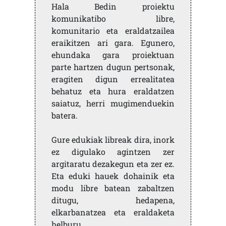
Hala Bedin proiektu
komunikatibo libre,
komunitario eta eraldatzailea
eraikitzen ari gara. Egunero,
ehundaka gara proiektuan
parte hartzen dugun pertsonak,
eragiten digun errealitatea
behatuz eta hura eraldatzen
saiatuz, herri mugimenduekin
batera.
Gure edukiak libreak dira, inork
ez digulako agintzen zer
argitaratu dezakegun eta zer ez.
Eta eduki hauek dohainik eta
modu libre batean zabaltzen
ditugu, hedapena,
elkarbanatzea eta eraldaketa
helburu.