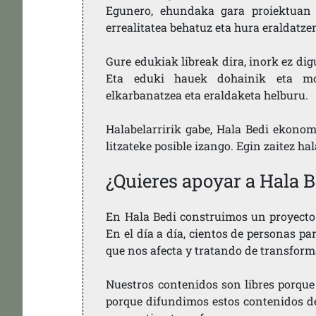
Egunero, ehundaka gara proiektuan 
errealitatea behatuz eta hura eraldatz
Gure edukiak libreak dira, inork ez dig
Eta eduki hauek dohainik eta mod
elkarbanatzea eta eraldaketa helburu.
Halabelarririk gabe, Hala Bedi ekonom
litzateke posible izango. Egin zaitez ha
¿Quieres apoyar a Hala B
En Hala Bedi construimos un proyecto 
En el día a día, cientos de personas pa
que nos afecta y tratando de transform
Nuestros contenidos son libres porque
porque difundimos estos contenidos de f