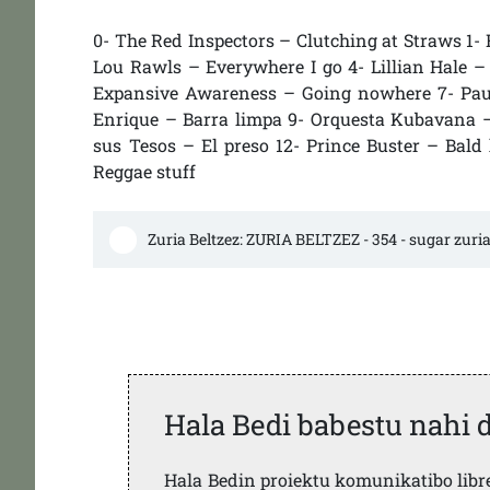
0- The Red Inspectors – Clutching at Straws 1
Lou Rawls – Everywhere I go 4- Lillian Hale 
Expansive Awareness – Going nowhere 7- Paul 
Enrique – Barra limpa 9- Orquesta Kubavana –
sus Tesos – El preso 12- Prince Buster – Bald
Reggae stuff
Zuria Beltzez: ZURIA BELTZEZ - 354 - sugar zuri
Hala Bedi babestu nahi 
Hala Bedin proiektu komunikatibo libre,