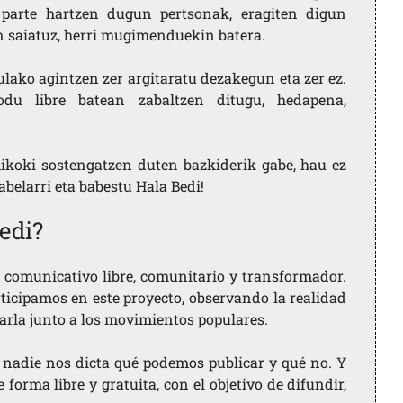
parte hartzen dugun pertsonak, eragiten digun
en saiatuz, herri mugimenduekin batera.
ulako agintzen zer argitaratu dezakegun eta zer ez.
u libre batean zabaltzen ditugu, hedapena,
ikoki sostengatzen duten bazkiderik gabe, hau ez
labelarri eta babestu Hala Bedi!
edi?
comunicativo libre, comunitario y transformador.
rticipamos en este proyecto, observando la realidad
arla junto a los movimientos populares.
 nadie nos dicta qué podemos publicar y qué no. Y
orma libre y gratuita, con el objetivo de difundir,