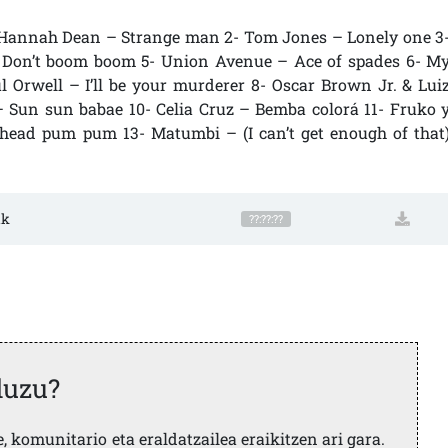
- Hannah Dean – Strange man 2- Tom Jones – Lonely one 3
– Don’t boom boom 5- Union Avenue – Ace of spades 6- M
Orwell – I’ll be your murderer 8- Oscar Brown Jr. & Lui
 Sun sun babae 10- Celia Cruz – Bemba colorá 11- Fruko 
 head pum pum 13- Matumbi – (I can’t get enough of that
ak
??:??:??
duzu?
 komunitario eta eraldatzailea eraikitzen ari gara.