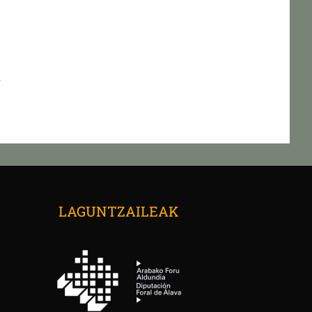
n
→
LAGUNTZAILEAK