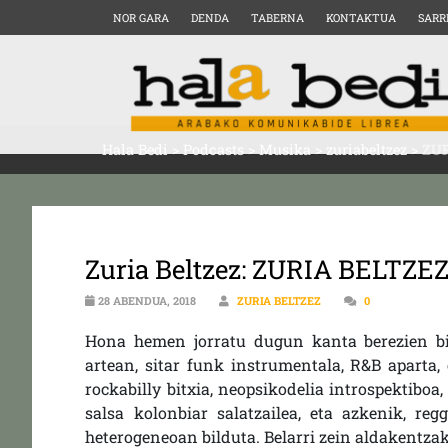
NOR GARA
DENDA
TABERNA
KONTAKTUA
SARR
Hala Bedi
>
Podcasts
>
Musika
>
zuriabeltzez
>
ZUR
Zuria Beltzez: ZURIA BELTZEZ
28 ABENDUA, 2018
ZURIA BELTZEZ
0
Hona hemen jorratu dugun kanta berezien bi
artean, sitar funk instrumentala, R&B aparta,
rockabilly bitxia, neopsikodelia introspektiboa,
salsa kolonbiar salatzailea, eta azkenik, re
heterogeneoan bilduta. Belarri zein aldakentza