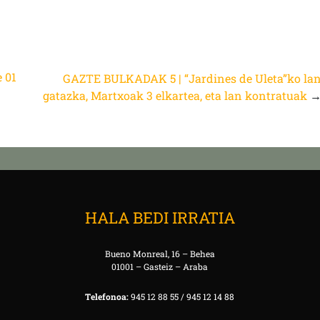
e 01
GAZTE BULKADAK 5 | “Jardines de Uleta”ko la
gatazka, Martxoak 3 elkartea, eta lan kontratuak
HALA BEDI IRRATIA
Bueno Monreal, 16 – Behea
01001 – Gasteiz – Araba
Telefonoa:
945 12 88 55 / 945 12 14 88