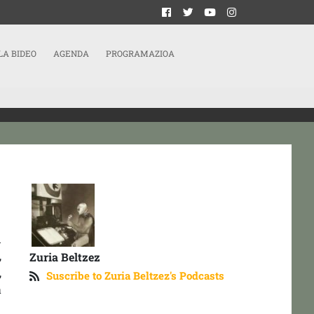
LA BIDEO
AGENDA
PROGRAMAZIOA
n
,
Zuria Beltzez
,
Suscribe to Zuria Beltzez's Podcasts
a