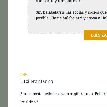
compartir y transformar.
Sin halabelarris, las socias y socios q
posible. ¡Hazte halabelarri y apoya a Ha
EGIN Z
Edit
Utzi erantzuna
Zure e-posta helbidea ez da argitaratuko.
Behar
Iruzkina
*