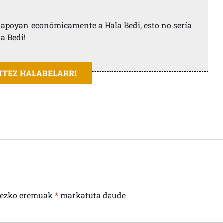
ue apoyan económicamente a Hala Bedi, esto no sería
la Bedi!
AITEZ HALABELARRI
rezko eremuak
*
markatuta daude