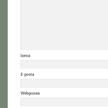
Izena
E-posta
Webgunea