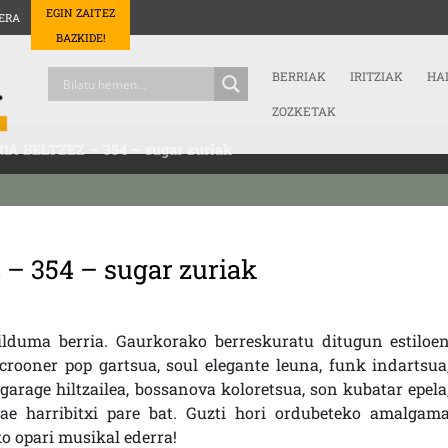
EGIN ZAITEZ
ERA
BAZKIDE!
BERRIAK
IRITZIAK
HA
ZOZKETAK
IA BELTZEZ – 354 – sugar zuriak
 – 354 – sugar zuriak
lduma berria. Gaurkorako berreskuratu ditugun estiloe
 crooner pop gartsua, soul elegante leuna, funk indartsua
 garage hiltzailea, bossanova koloretsua, son kubatar epela
ggae harribitxi pare bat. Guzti hori ordubeteko amalgam
ko opari musikal ederra!