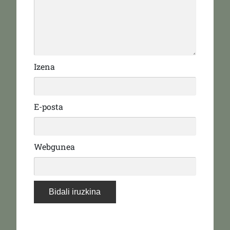
Izena
E-posta
Webgunea