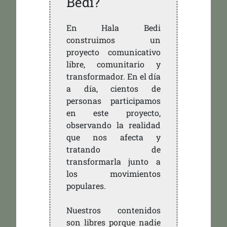
Bedi?
En Hala Bedi
construimos un
proyecto comunicativo
libre, comunitario y
transformador. En el día
a día, cientos de
personas participamos
en este proyecto,
observando la realidad
que nos afecta y
tratando de
transformarla junto a
los movimientos
populares.
Nuestros contenidos
son libres porque nadie