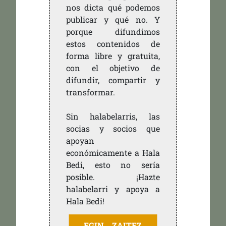
nos dicta qué podemos
publicar y qué no. Y
porque difundimos
estos contenidos de
forma libre y gratuita,
con el objetivo de
difundir, compartir y
transformar.
Sin halabelarris, las
socias y socios que
apoyan
económicamente a Hala
Bedi, esto no sería
posible. ¡Hazte
halabelarri y apoya a
Hala Bedi!
EGIN ZAITEZ