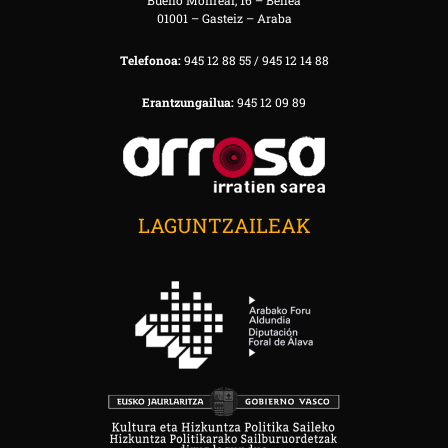
Bueno Monreal, 16 – Behea
01001 – Gasteiz – Araba
Telefonoa:
945 12 88 55 / 945 12 14 88
Erantzungailua:
945 12 09 89
LAGUNTZAILEAK