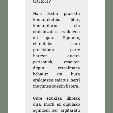
duzu?
Hala Bedin proiektu
komunikatibo libre,
komunitario eta
eraldatzailea eraikitzen
ari gara. Egunero,
ehundaka gara
proiektuan parte
hartzen dugun
pertsonak, eragiten
digun errealitatea
behatuz eta hura
eraldatzen saiatuz, herri
mugimenduekin batera.
Gure edukiak libreak
dira, inork ez digulako
agintzen zer argitaratu