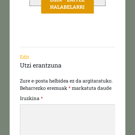
HALABELARRI
Edit
Utzi erantzuna
Zure e-posta helbidea ez da argitaratuko.
Beharrezko eremuak
*
markatuta daude
Iruzkina
*