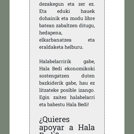
dezakegun eta zer ez.
Eta eduki hauek
dohainik eta modu libre
batean zabaltzen ditugu,
hedapena,
elkarbanatzea eta
eraldaketa helburu.
Halabelarririk gabe,
Hala Bedi ekonomikoki
sostengatzen duten
bazkiderik gabe, hau ez
litzateke posible izango.
Egin zaitez halabelarri
eta babestu Hala Bedi!
¿Quieres
apoyar a Hala