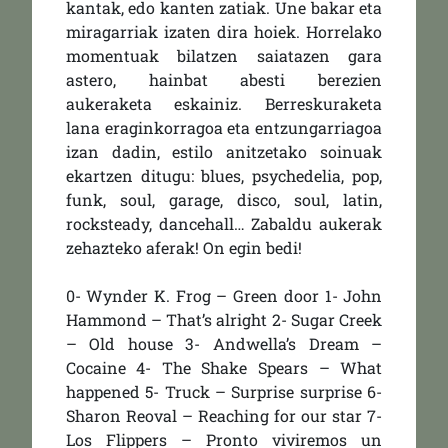
kantak, edo kanten zatiak. Une bakar eta
miragarriak izaten dira hoiek. Horrelako
momentuak bilatzen saiatazen gara
astero, hainbat abesti berezien
aukeraketa eskainiz. Berreskuraketa
lana eraginkorragoa eta entzungarriagoa
izan dadin, estilo anitzetako soinuak
ekartzen ditugu: blues, psychedelia, pop,
funk, soul, garage, disco, soul, latin,
rocksteady, dancehall… Zabaldu aukerak
zehazteko aferak! On egin bedi!
0- Wynder K. Frog – Green door 1- John
Hammond – That’s alright 2- Sugar Creek
– Old house 3- Andwella’s Dream –
Cocaine 4- The Shake Spears – What
happened 5- Truck – Surprise surprise 6-
Sharon Reoval – Reaching for our star 7-
Los Flippers – Pronto viviremos un