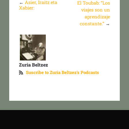
←
Asier, Iraitz eta
El Toubab: “Los
Xabier:
viajes son un
aprendizaje
constante.”
→
Zuria Beltzez
Suscribe to Zuria Beltzez's Podcasts