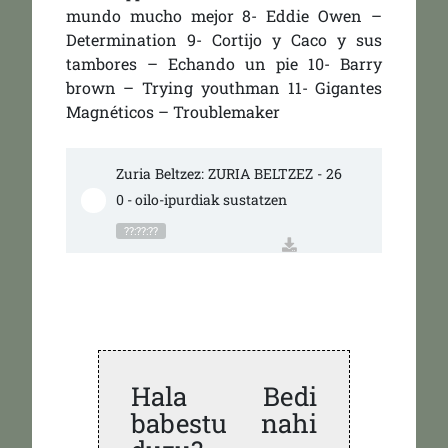
mundo mucho mejor 8- Eddie Owen –
Determination 9- Cortijo y Caco y sus
tambores – Echando un pie 10- Barry
brown – Trying youthman 11- Gigantes
Magnéticos – Troublemaker
Zuria Beltzez: ZURIA BELTZEZ - 26
0 - oilo-ipurdiak sustatzen
??:??:??
Hala Bedi
babestu nahi