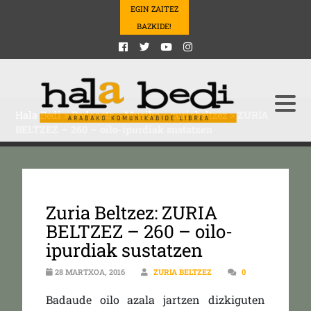
EGIN ZAITEZ
BAZKIDE!
Hala Bedi
>
Podcasts
>
Musika
>
zuriabeltzez
>
ZURIA
BELTZEZ – 260 – oilo-ipurdiak sustatzen
Zuria Beltzez: ZURIA
BELTZEZ – 260 – oilo-
ipurdiak sustatzen
28 MARTXOA, 2016
ZURIA BELTZEZ
0
Badaude oilo azala jartzen dizkiguten