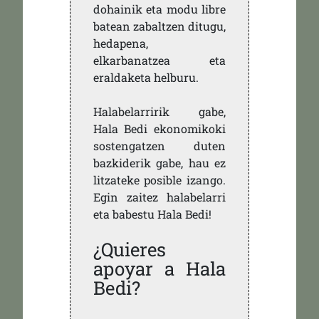
dohainik eta modu libre
batean zabaltzen ditugu,
hedapena,
elkarbanatzea eta
eraldaketa helburu.
Halabelarririk gabe,
Hala Bedi ekonomikoki
sostengatzen duten
bazkiderik gabe, hau ez
litzateke posible izango.
Egin zaitez halabelarri
eta babestu Hala Bedi!
¿Quieres
apoyar a Hala
Bedi?