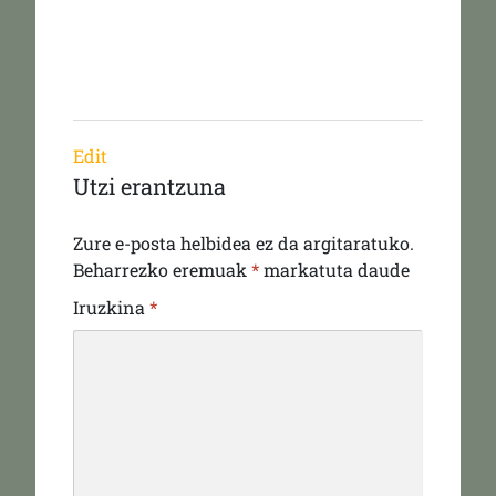
Edit
Utzi erantzuna
Zure e-posta helbidea ez da argitaratuko.
Beharrezko eremuak
*
markatuta daude
Iruzkina
*