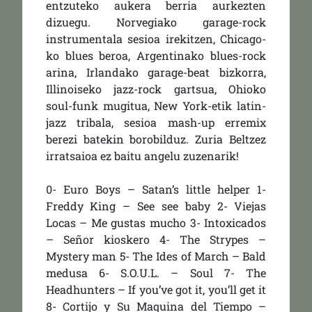
entzuteko aukera berria aurkezten
dizuegu. Norvegiako garage-rock
instrumentala sesioa irekitzen, Chicago-
ko blues beroa, Argentinako blues-rock
arina, Irlandako garage-beat bizkorra,
Illinoiseko jazz-rock gartsua, Ohioko
soul-funk mugitua, New York-etik latin-
jazz tribala, sesioa mash-up erremix
berezi batekin borobilduz. Zuria Beltzez
irratsaioa ez baitu angelu zuzenarik!
0- Euro Boys – Satan’s little helper 1-
Freddy King – See see baby 2- Viejas
Locas – Me gustas mucho 3- Intoxicados
– Señor kioskero 4- The Strypes –
Mystery man 5- The Ides of March – Bald
medusa 6- S.O.U.L. – Soul 7- The
Headhunters – If you’ve got it, you’ll get it
8- Cortijo y Su Maquina del Tiempo –