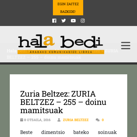
EGIN ZAITEZ
BAZKIDE!
Hala Bedi
>
Podcasts
>
Musika
>
zuriabeltzez
>
ZURIA
BELTZEZ – 255 – doinu mamitsuak
Zuria Beltzez: ZURIA
BELTZEZ – 255 – doinu
mamitsuak
8 OTSAILA, 2016
ZURIA BELTZEZ
0
Beste dimentsio bateko soinuak