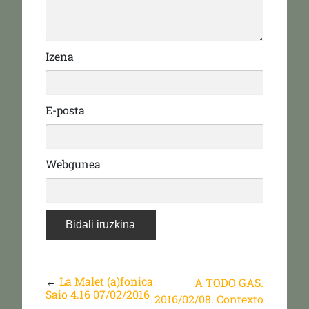
Izena
E-posta
Webgunea
←
La Malet (a)fonica
A TODO GAS.
Saio 4.16 07/02/2016
2016/02/08. Contexto