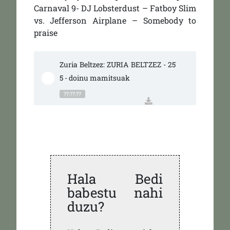
Carnaval 9- DJ Lobsterdust – Fatboy Slim
vs. Jefferson Airplane – Somebody to
praise
Zuria Beltzez: ZURIA BELTZEZ - 25
5 - doinu mamitsuak
??:??:??
Hala Bedi
babestu nahi
duzu?