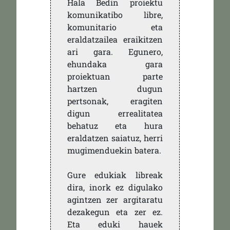
Hala Bedin proiektu
komunikatibo libre,
komunitario eta
eraldatzailea eraikitzen
ari gara. Egunero,
ehundaka gara
proiektuan parte
hartzen dugun
pertsonak, eragiten
digun errealitatea
behatuz eta hura
eraldatzen saiatuz, herri
mugimenduekin batera.
Gure edukiak libreak
dira, inork ez digulako
agintzen zer argitaratu
dezakegun eta zer ez.
Eta eduki hauek