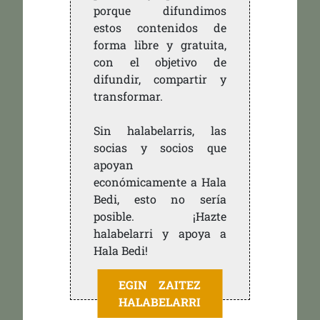
porque difundimos
estos contenidos de
forma libre y gratuita,
con el objetivo de
difundir, compartir y
transformar.
Sin halabelarris, las
socias y socios que
apoyan
económicamente a Hala
Bedi, esto no sería
posible. ¡Hazte
halabelarri y apoya a
Hala Bedi!
EGIN ZAITEZ
HALABELARRI