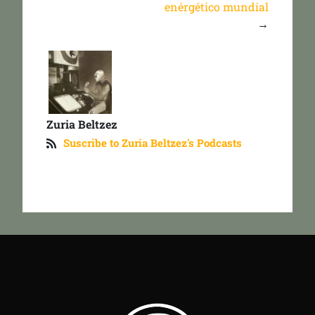
enérgético mundial
→
Zuria Beltzez
Suscribe to Zuria Beltzez's Podcasts