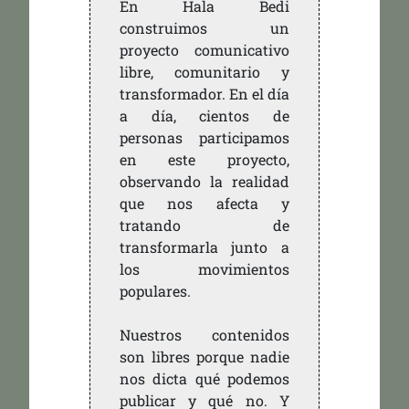
En Hala Bedi
construimos un
proyecto comunicativo
libre, comunitario y
transformador. En el día
a día, cientos de
personas participamos
en este proyecto,
observando la realidad
que nos afecta y
tratando de
transformarla junto a
los movimientos
populares.
Nuestros contenidos
son libres porque nadie
nos dicta qué podemos
publicar y qué no. Y