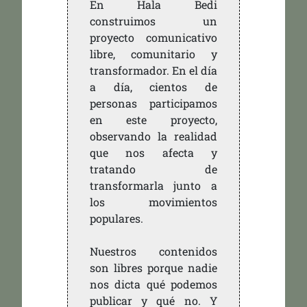
En Hala Bedi
construimos un
proyecto comunicativo
libre, comunitario y
transformador. En el día
a día, cientos de
personas participamos
en este proyecto,
observando la realidad
que nos afecta y
tratando de
transformarla junto a
los movimientos
populares.
Nuestros contenidos
son libres porque nadie
nos dicta qué podemos
publicar y qué no. Y