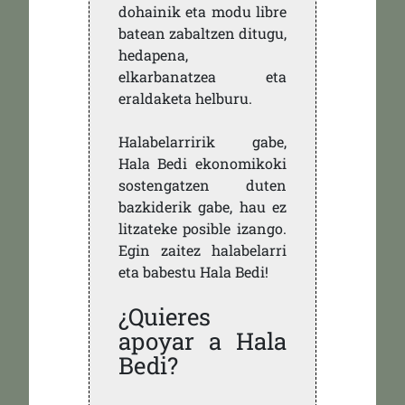
dohainik eta modu libre
batean zabaltzen ditugu,
hedapena,
elkarbanatzea eta
eraldaketa helburu.
Halabelarririk gabe,
Hala Bedi ekonomikoki
sostengatzen duten
bazkiderik gabe, hau ez
litzateke posible izango.
Egin zaitez halabelarri
eta babestu Hala Bedi!
¿Quieres
apoyar a Hala
Bedi?