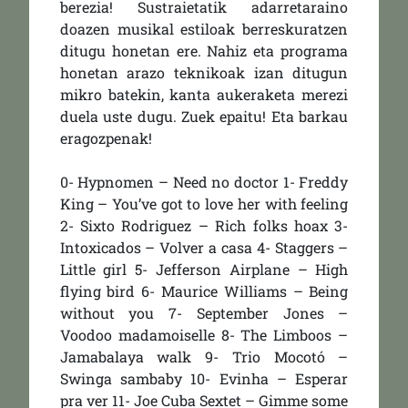
berezia! Sustraietatik adarretaraino
doazen musikal estiloak berreskuratzen
ditugu honetan ere. Nahiz eta programa
honetan arazo teknikoak izan ditugun
mikro batekin, kanta aukeraketa merezi
duela uste dugu. Zuek epaitu! Eta barkau
eragozpenak!
0- Hypnomen – Need no doctor 1- Freddy
King – You’ve got to love her with feeling
2- Sixto Rodriguez – Rich folks hoax 3-
Intoxicados – Volver a casa 4- Staggers –
Little girl 5- Jefferson Airplane – High
flying bird 6- Maurice Williams – Being
without you 7- September Jones –
Voodoo madamoiselle 8- The Limboos –
Jamabalaya walk 9- Trio Mocotó –
Swinga sambaby 10- Evinha – Esperar
pra ver 11- Joe Cuba Sextet – Gimme some