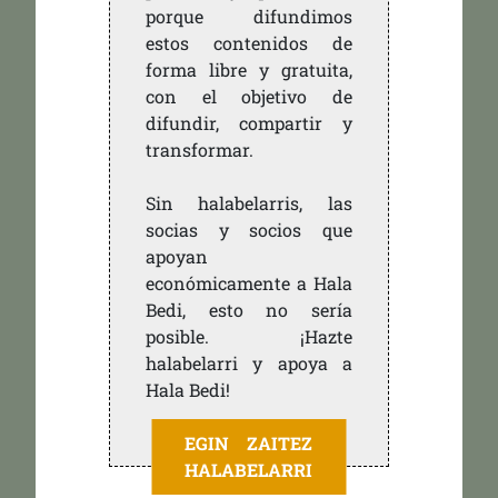
porque difundimos
estos contenidos de
forma libre y gratuita,
con el objetivo de
difundir, compartir y
transformar.
Sin halabelarris, las
socias y socios que
apoyan
económicamente a Hala
Bedi, esto no sería
posible. ¡Hazte
halabelarri y apoya a
Hala Bedi!
EGIN ZAITEZ
HALABELARRI