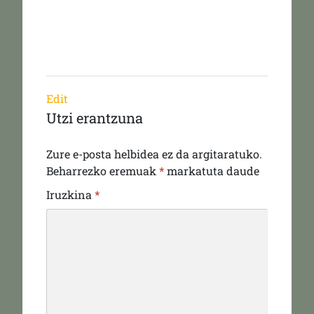
Edit
Utzi erantzuna
Zure e-posta helbidea ez da argitaratuko.
Beharrezko eremuak
*
markatuta daude
Iruzkina
*