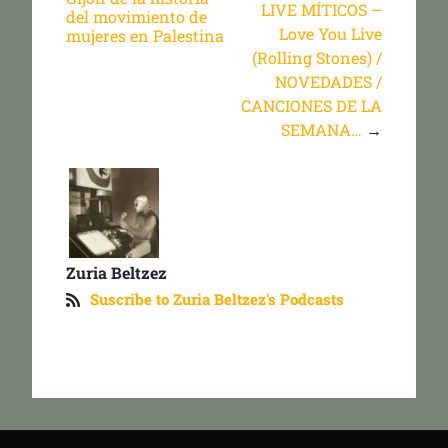
LIVE MÍTICOS –
del movimiento de
Love You Live
mujeres en Palestina
(Rolling Stones) /
NOVEDADES /
CANCIONES DE LA
SEMANA…
→
Zuria Beltzez
Suscribe to Zuria Beltzez's Podcasts