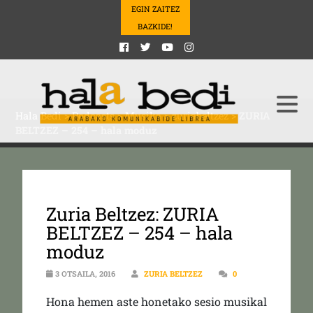
EGIN ZAITEZ
BAZKIDE!
Hala Bedi
>
Podcasts
>
Musika
>
zuriabeltzez
>
ZURIA
BELTZEZ – 254 – hala moduz
Zuria Beltzez: ZURIA
BELTZEZ – 254 – hala
moduz
3 OTSAILA, 2016
ZURIA BELTZEZ
0
Hona hemen aste honetako sesio musikal