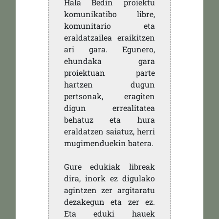
Hala Bedin proiektu
komunikatibo libre,
komunitario eta
eraldatzailea eraikitzen
ari gara. Egunero,
ehundaka gara
proiektuan parte
hartzen dugun
pertsonak, eragiten
digun errealitatea
behatuz eta hura
eraldatzen saiatuz, herri
mugimenduekin batera.
Gure edukiak libreak
dira, inork ez digulako
agintzen zer argitaratu
dezakegun eta zer ez.
Eta eduki hauek