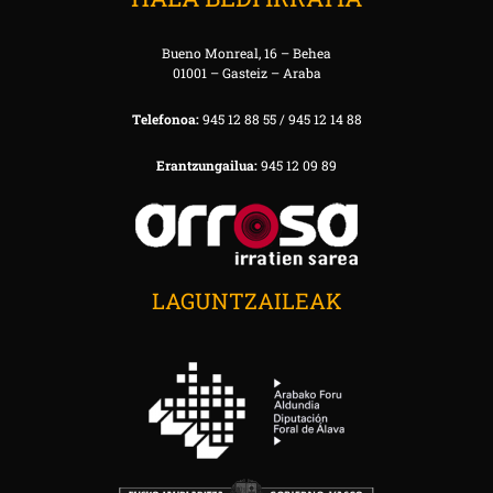
Bueno Monreal, 16 – Behea
01001 – Gasteiz – Araba
Telefonoa:
945 12 88 55 / 945 12 14 88
Erantzungailua:
945 12 09 89
LAGUNTZAILEAK