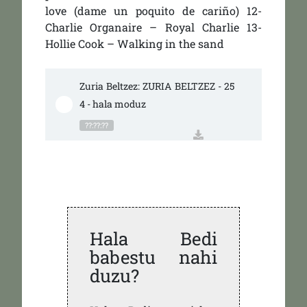
love (dame un poquito de cariño) 12-
Charlie Organaire – Royal Charlie 13-
Hollie Cook – Walking in the sand
Zuria Beltzez: ZURIA BELTZEZ - 25
4 - hala moduz
??:??:??
Hala Bedi
babestu nahi
duzu?