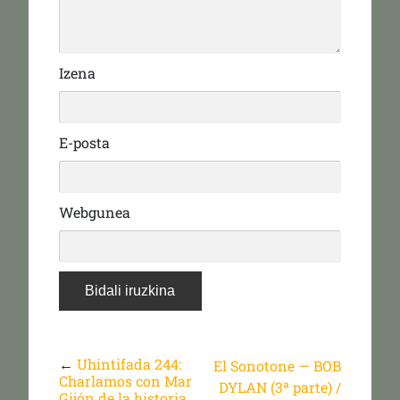
Izena
E-posta
Webgunea
←
Uhintifada 244:
El Sonotone — BOB
Charlamos con Mar
DYLAN (3ª parte) /
Gijón de la historia