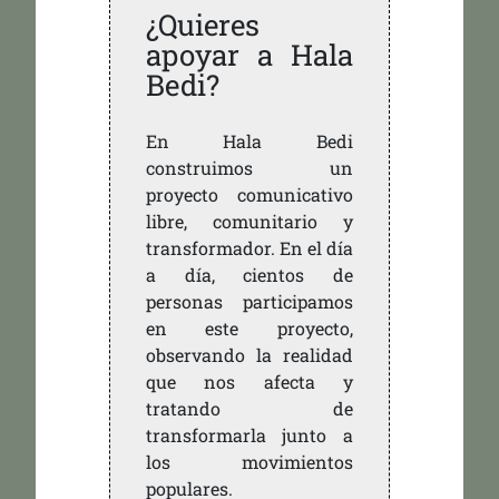
¿Quieres
apoyar a Hala
Bedi?
En Hala Bedi
construimos un
proyecto comunicativo
libre, comunitario y
transformador. En el día
a día, cientos de
personas participamos
en este proyecto,
observando la realidad
que nos afecta y
tratando de
transformarla junto a
los movimientos
populares.