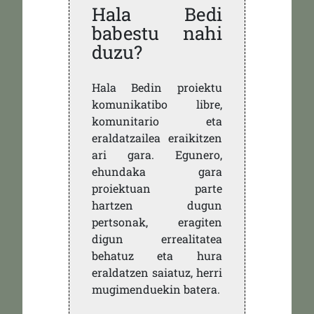
Hala Bedi
babestu nahi
duzu?
Hala Bedin proiektu
komunikatibo libre,
komunitario eta
eraldatzailea eraikitzen
ari gara. Egunero,
ehundaka gara
proiektuan parte
hartzen dugun
pertsonak, eragiten
digun errealitatea
behatuz eta hura
eraldatzen saiatuz, herri
mugimenduekin batera.