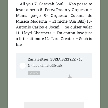
– All you 7- Saravah Soul – Nao posso te
levar a serio 8- Perez Prado y Orquesta –
Mama go-go 9- Orquesta Cubana de
Musica Moderna – El niche (Aja Bibi) 10-
Antonio Carlos e Jocafi – Se quiser valer
11- Lloyd Charmers – I’m gonna love just
a little bit more 12- Lord Creator – Such is
life
Zuria Beltzez: ZURIA BELTZEZ - 10
3 - lubaki melodikoak
??:??:??