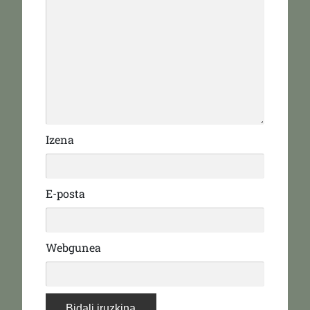
Izena
E-posta
Webgunea