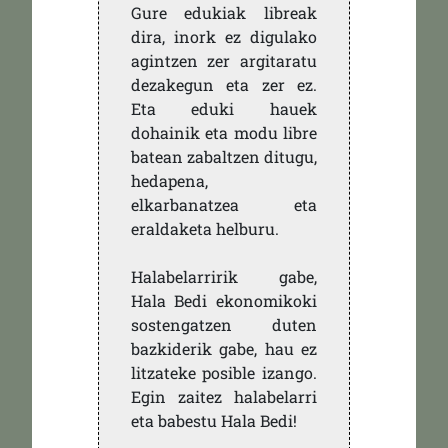
Gure edukiak libreak
dira, inork ez digulako
agintzen zer argitaratu
dezakegun eta zer ez.
Eta eduki hauek
dohainik eta modu libre
batean zabaltzen ditugu,
hedapena,
elkarbanatzea eta
eraldaketa helburu.
Halabelarririk gabe,
Hala Bedi ekonomikoki
sostengatzen duten
bazkiderik gabe, hau ez
litzateke posible izango.
Egin zaitez halabelarri
eta babestu Hala Bedi!