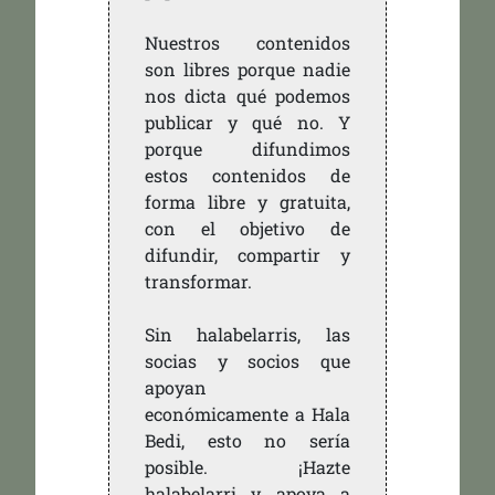
Nuestros contenidos
son libres porque nadie
nos dicta qué podemos
publicar y qué no. Y
porque difundimos
estos contenidos de
forma libre y gratuita,
con el objetivo de
difundir, compartir y
transformar.
Sin halabelarris, las
socias y socios que
apoyan
económicamente a Hala
Bedi, esto no sería
posible. ¡Hazte
halabelarri y apoya a