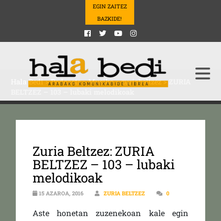
EGIN ZAITEZ
BAZKIDE!
Hala Bedi
>
Podcasts
>
Musika
>
zuriabeltzez
>
ZURIA
BELTZEZ – 103 – lubaki melodikoak
Zuria Beltzez: ZURIA
BELTZEZ – 103 – lubaki
melodikoak
15 AZAROA, 2016
ZURIA BELTZEZ
0
Aste honetan zuzenekoan kale egin