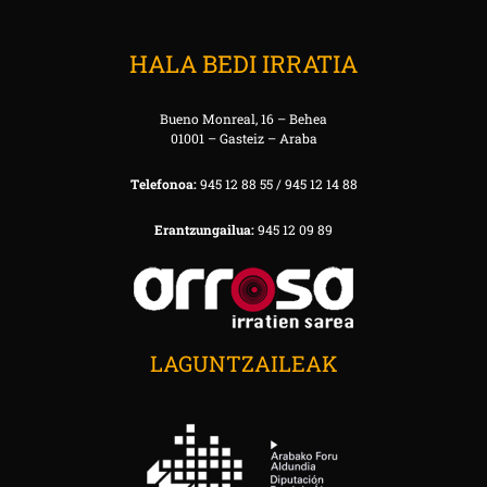
HALA BEDI IRRATIA
Bueno Monreal, 16 – Behea
01001 – Gasteiz – Araba
Telefonoa:
945 12 88 55 / 945 12 14 88
Erantzungailua:
945 12 09 89
LAGUNTZAILEAK