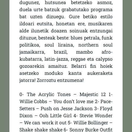
dugunez, hutsunea betetzeko asmoz,
duela urte batzuk grabatutako programa
bat uzten dizuegu. Gure betiko estilo
ildoari eutsita, honetan ere, musikaren
alde ilunetik doazen soinuak entzungai
dituzue, besteak beste: blues petrala, funk
politikoa, soul liraina, northern soul
jamaikarra, brazil, mambo afro-
kubatarra, latin-jazza, reggae eta calypso
gozoarekin amaituz. Belarri fin hoiek
asetzeko moduko kanta aukeraketa
jatorra! Zorroztu entzumena!
0- The Acrylic Tones – Majestic 12 1-
Willie Cobbs – You don’t love me 2- Pace-
Setters – Push on Jesse Jackson 3- Floyd
Dixon – Ooh Little Girl 4- Stevie Wonder
– We can work it out 5- Willie Bollinger –
Shake shake shake 6- Sonny Burke Outfit