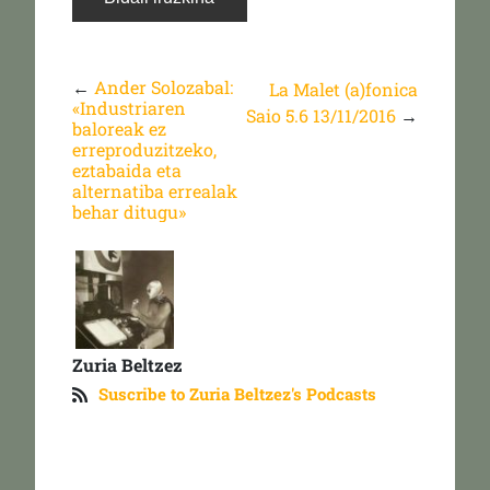
←
Ander Solozabal:
La Malet (a)fonica
«Industriaren
Saio 5.6 13/11/2016
→
baloreak ez
erreproduzitzeko,
eztabaida eta
alternatiba errealak
behar ditugu»
Zuria Beltzez
Suscribe to Zuria Beltzez's Podcasts