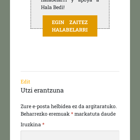
Hala Bedi!
EGIN ZAITEZ
HALABELARRI
Edit
Utzi erantzuna
Zure e-posta helbidea ez da argitaratuko.
Beharrezko eremuak
*
markatuta daude
Iruzkina
*