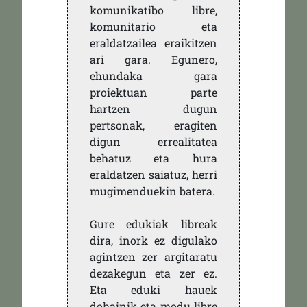
komunikatibo libre,
komunitario eta
eraldatzailea eraikitzen
ari gara. Egunero,
ehundaka gara
proiektuan parte
hartzen dugun
pertsonak, eragiten
digun errealitatea
behatuz eta hura
eraldatzen saiatuz, herri
mugimenduekin batera.
Gure edukiak libreak
dira, inork ez digulako
agintzen zer argitaratu
dezakegun eta zer ez.
Eta eduki hauek
dohainik eta modu libre