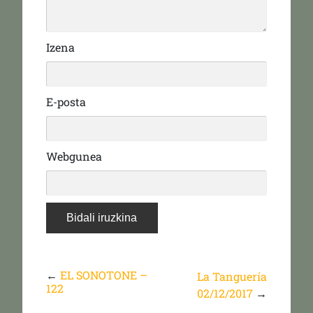
Izena
E-posta
Webgunea
←
EL SONOTONE –
La Tanguería
122
02/12/2017
→