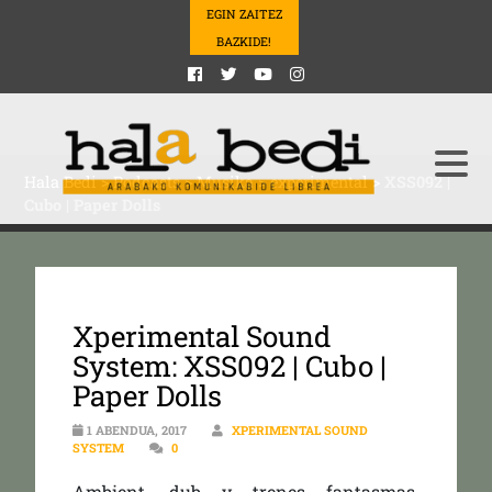
EGIN ZAITEZ
BAZKIDE!
Hala Bedi
>
Podcasts
>
Musika
>
experimental
>
XSS092 |
Cubo | Paper Dolls
Xperimental Sound
System: XSS092 | Cubo |
Paper Dolls
1 ABENDUA, 2017
XPERIMENTAL SOUND
SYSTEM
0
Ambient, dub y trenes fantasmas.