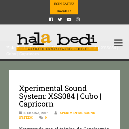
EGIN ZAITEZ
BAZKIDE!
Hala Bedi
>
Podcasts
>
Musika
>
experimental
>
XSS084 |
Cubo | Capricorn
Xperimental Sound
System: XSS084 | Cubo |
Capricorn
30 EKAINA, 2017
XPERIMENTAL SOUND
SYSTEM
0
Navegando por el trópico de Capricornio,