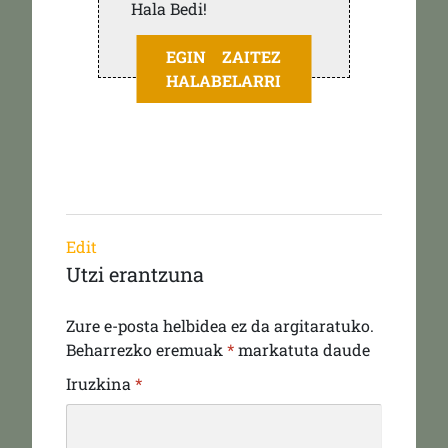
Hala Bedi!
EGIN ZAITEZ
HALABELARRI
Edit
Utzi erantzuna
Zure e-posta helbidea ez da argitaratuko.
Beharrezko eremuak
*
markatuta daude
Iruzkina
*