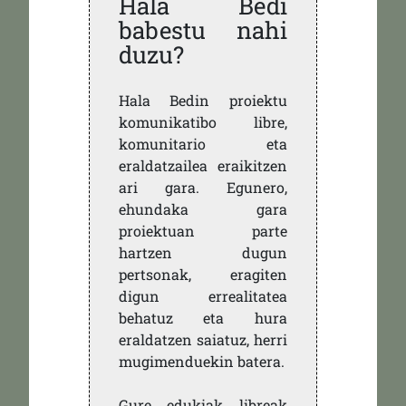
Hala Bedi
babestu nahi
duzu?
Hala Bedin proiektu
komunikatibo libre,
komunitario eta
eraldatzailea eraikitzen
ari gara. Egunero,
ehundaka gara
proiektuan parte
hartzen dugun
pertsonak, eragiten
digun errealitatea
behatuz eta hura
eraldatzen saiatuz, herri
mugimenduekin batera.
Gure edukiak libreak