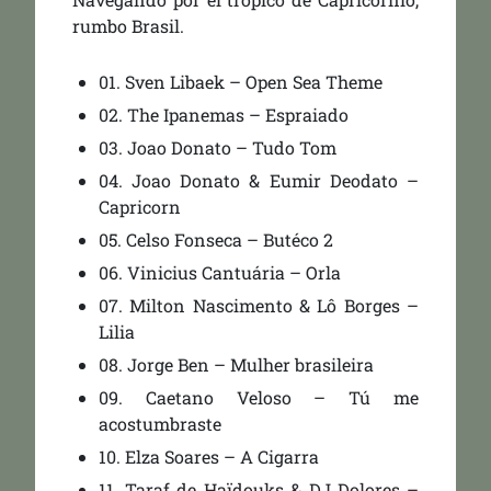
rumbo Brasil.
01. Sven Libaek – Open Sea Theme
02. The Ipanemas – Espraiado
03. Joao Donato – Tudo Tom
04. Joao Donato & Eumir Deodato –
Capricorn
05. Celso Fonseca – Butéco 2
06. Vinicius Cantuária – Orla
07. Milton Nascimento & Lô Borges –
Lilia
08. Jorge Ben – Mulher brasileira
09. Caetano Veloso – Tú me
acostumbraste
10. Elza Soares – A Cigarra
11. Taraf de Haïdouks & DJ Dolores –