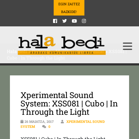
EGIN ZAITEZ
BAZKIDE!
Hala Bedi
>
Podcasts
>
Musika
>
experimental
>
XSS081 |
Cubo | In Through the Light
Xperimental Sound
System: XSS081 | Cubo | In
Through the Light
26 MAIATZA, 2017
XPERIMENTAL SOUND
SYSTEM
0
XSS081 | Cubo | In Through the Light