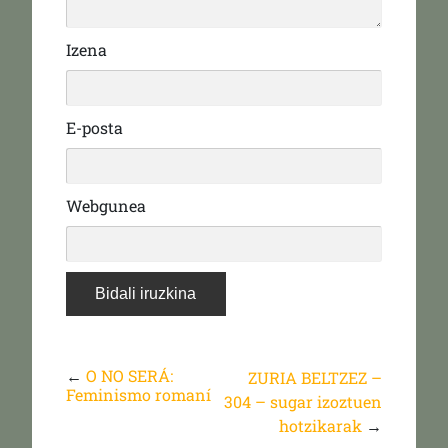
Izena
E-posta
Webgunea
←
O NO SERÁ:
ZURIA BELTZEZ –
Feminismo romaní
304 – sugar izoztuen
hotzikarak
→