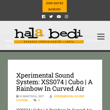
EGIN ZAITEZ
BAZKIDE!
Hala Bedi
>
Podcasts
>
Musika
>
experimental
>
XSS074 |
Cubo | A Rainbow In Curved Air
Xperimental Sound
System: XSS074 | Cubo | A
Rainbow In Curved Air
10 MARTXOA, 2017
XPERIMENTAL SOUND
SYSTEM
0
XSS074 | Cubo | A Rainbow In Curved Air