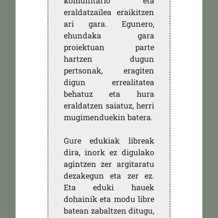
komunitario eta
eraldatzailea eraikitzen
ari gara. Egunero,
ehundaka gara
proiektuan parte
hartzen dugun
pertsonak, eragiten
digun errealitatea
behatuz eta hura
eraldatzen saiatuz, herri
mugimenduekin batera.
Gure edukiak libreak
dira, inork ez digulako
agintzen zer argitaratu
dezakegun eta zer ez.
Eta eduki hauek
dohainik eta modu libre
batean zabaltzen ditugu,