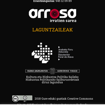
Erantzungailua:
945 12 09 89
LAGUNTZAILEAK
2018 Gure eduki guztiak Creative Commons
Aitortu 4.0 Nazioartekoa Baimen baten mende daude.