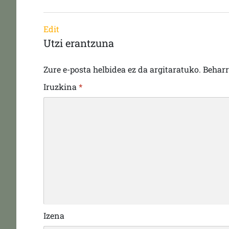
Edit
Utzi erantzuna
Zure e-posta helbidea ez da argitaratuko.
Behar
Iruzkina
*
Izena