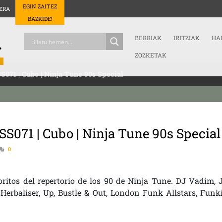
EGIN ZAITEZ
ERA
BAZKIDE!
BERRIAK
IRITZIAK
HA
ZOZKETAK
S071 | Cubo | Ninja Tune 90s Special
S071 | Cubo | Ninja Tune 90s Special
0
itos del repertorio de los 90 de Ninja Tune. DJ Vadim, 
Herbaliser, Up, Bustle & Out, London Funk Allstars, Funk