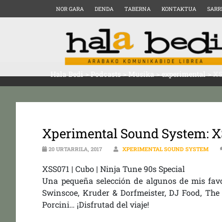
NOR GARA
DENDA
TABERNA
KONTAKTUA
SARR
Hala Bedi
>
Podcasts
>
Musika
>
experimental
>
XS
Xperimental Sound System: XS
20 URTARRILA, 2017
XPERIMENTAL SOUND SYSTEM
XSS071 | Cubo | Ninja Tune 90s Special
Una pequeña selección de algunos de mis favor
Swinscoe, Kruder & Dorfmeister, DJ Food, The 
Porcini… ¡Disfrutad del viaje!