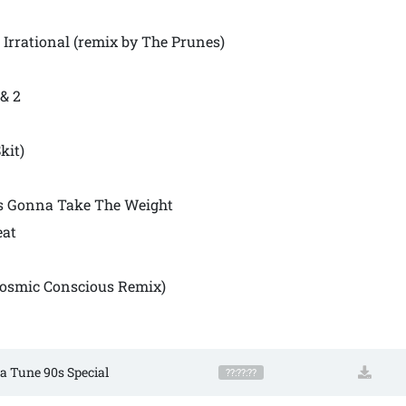
Irrational (remix by The Prunes)
 & 2
kit)
o’s Gonna Take The Weight
eat
 Cosmic Conscious Remix)
a Tune 90s Special
??:??:??