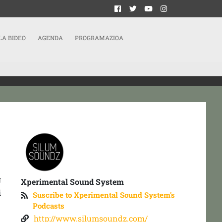
LA BIDEO
AGENDA
PROGRAMAZIOA
J
Xperimental Sound System
i
Suscribe to Xperimental Sound System's
Podcasts
http://www.silumsoundz.com/