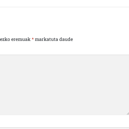
rezko eremuak
*
markatuta daude