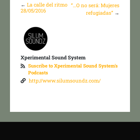
←
La calle del ritmo
“…O no será: Mujeres
28/05/2016
refugiadas”
→
Xperimental Sound System
Suscribe to Xperimental Sound System's
Podcasts
http://www.silumsoundz.com/