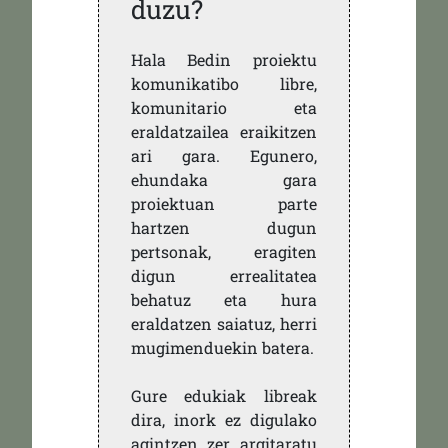
duzu?
Hala Bedin proiektu
komunikatibo libre,
komunitario eta
eraldatzailea eraikitzen
ari gara. Egunero,
ehundaka gara
proiektuan parte
hartzen dugun
pertsonak, eragiten
digun errealitatea
behatuz eta hura
eraldatzen saiatuz, herri
mugimenduekin batera.
Gure edukiak libreak
dira, inork ez digulako
agintzen zer argitaratu