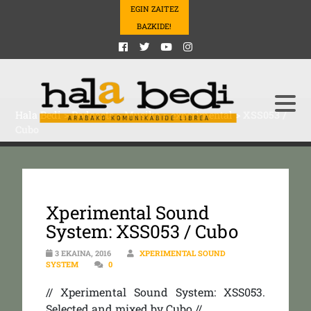
EGIN ZAITEZ
BAZKIDE!
Hala Bedi
>
Podcasts
>
Musika
>
experimental
>
XSS053 /
Cubo
Xperimental Sound
System: XSS053 / Cubo
3 EKAINA, 2016
XPERIMENTAL SOUND
SYSTEM
0
// Xperimental Sound System: XSS053.
Selected and mixed by Cubo //