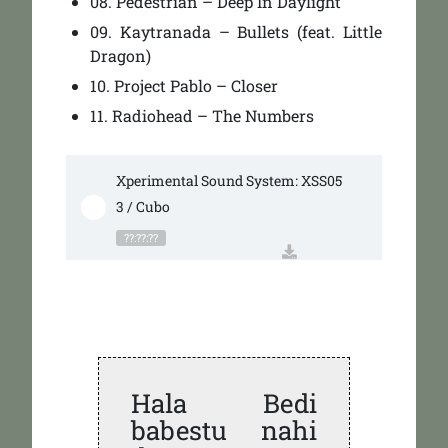
08. Pedestrian – Deep In Daylight
09. Kaytranada – Bullets (feat. Little
Dragon)
10. Project Pablo – Closer
11. Radiohead – The Numbers
Xperimental Sound System: XSS05
3 / Cubo
??:??:??
Hala Bedi
babestu nahi