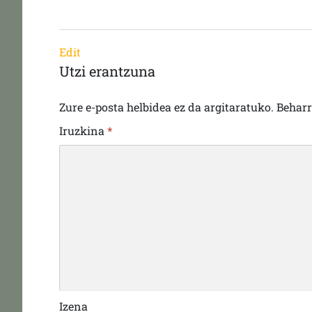
Edit
Utzi erantzuna
Zure e-posta helbidea ez da argitaratuko.
Behar
Iruzkina
*
Izena