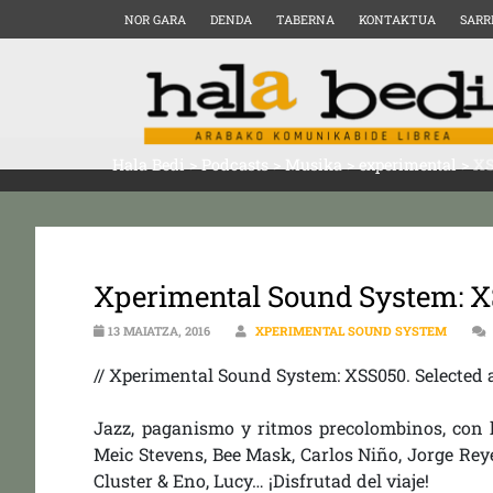
NOR GARA
DENDA
TABERNA
KONTAKTUA
SARR
Hala Bedi
>
Podcasts
>
Musika
>
experimental
>
XS
Xperimental Sound System: X
13 MAIATZA, 2016
XPERIMENTAL SOUND SYSTEM
// Xperimental Sound System: XSS050. Selected 
Jazz, paganismo y ritmos precolombinos, con 
Meic Stevens, Bee Mask, Carlos Niño, Jorge Re
Cluster & Eno, Lucy… ¡Disfrutad del viaje!