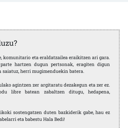
duzu?
 komunitario eta eraldatzailea eraikitzen ari gara.
parte hartzen dugun pertsonak, eragiten digun
en saiatuz, herri mugimenduekin batera.
ulako agintzen zer argitaratu dezakegun eta zer ez.
u libre batean zabaltzen ditugu, hedapena,
ikoki sostengatzen duten bazkiderik gabe, hau ez
labelarri eta babestu Hala Bedi!