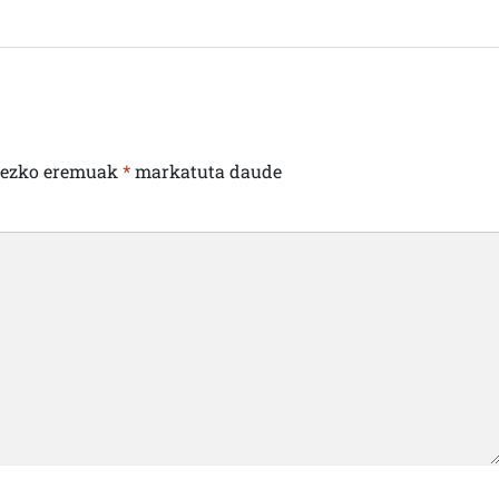
rezko eremuak
*
markatuta daude