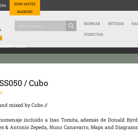
EGIN ZAITEZ
ERA
BAZKIDE!
BERRIAK
IRITZIAK
HA
ZOZKETAK
S050 / Cubo
SS050 / Cubo
0
and mixed by Cubo //
homenaje incluido a Isao Tomita, además de Donald Byrd
yes & Antonio Zepeda, Nuno Canavarro, Maps and Diagrams