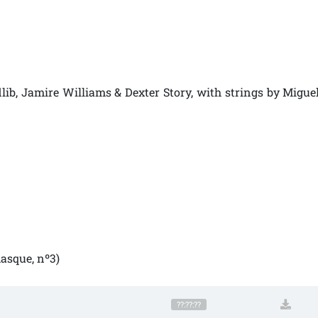
dlib, Jamire Williams & Dexter Story, with strings by Migue
masque, nº3)
??:??:??