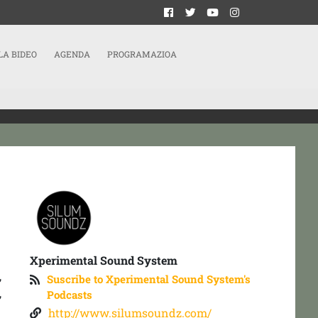
LA BIDEO
AGENDA
PROGRAMAZIOA
Xperimental Sound System
,
Suscribe to Xperimental Sound System's
,
Podcasts
http://www.silumsoundz.com/