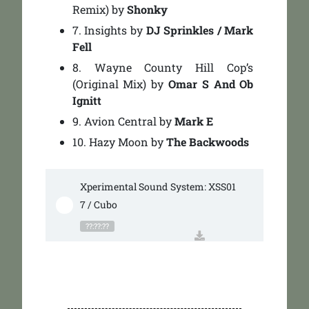
Remix)
by
Shonky
7.
Insights
by
DJ Sprinkles / Mark
Fell
8.
Wayne County Hill Cop’s
(Original Mix)
by
Omar S And Ob
Ignitt
9.
Avion Central
by
Mark E
10.
Hazy Moon
by
The Backwoods
Xperimental Sound System: XSS01
7 / Cubo
??:??:??