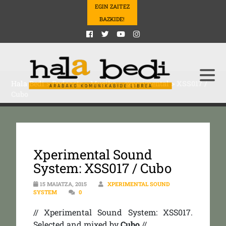
EGIN ZAITEZ
BAZKIDE!
Hala Bedi
>
Podcasts
>
Musika
>
experimental
>
XSS017 /
Cubo
Xperimental Sound
System: XSS017 / Cubo
15 MAIATZA, 2015
XPERIMENTAL SOUND
SYSTEM
0
// Xperimental Sound System: XSS017.
Selected and mixed by
Cubo
//