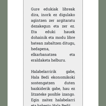
Gure edukiak libreak
dira, inork ez digulako
agintzen zer argitaratu
dezakegun eta zer ez.
Eta eduki hauek
dohainik eta modu libre
batean zabaltzen ditugu,
hedapena,
elkarbanatzea eta
eraldaketa helburu.
Halabelarririk gabe,
Hala Bedi ekonomikoki
sostengatzen duten
bazkiderik gabe, hau ez
litzateke posible izango.
Egin zaitez halabelarri
eta babestu Hala Bedi!