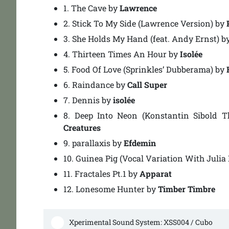
1.
The Cave
by
Lawrence
2.
Stick To My Side (Lawrence Version)
by
3.
She Holds My Hand (feat. Andy Ernst)
b
4.
Thirteen Times An Hour
by
Isolée
5.
Food Of Love (Sprinkles’ Dubberama)
by
6.
Raindance
by
Call Super
7.
Dennis
by
isolée
8.
Deep Into Neon (Konstantin Sibold 
Creatures
9.
parallaxis
by
Efdemin
10.
Guinea Pig (Vocal Variation With Julia
11.
Fractales Pt.1
by
Apparat
12.
Lonesome Hunter
by
Timber Timbre
Xperimental Sound System: XSS004 / Cubo