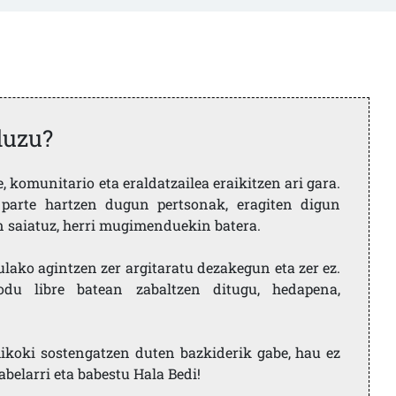
duzu?
 komunitario eta eraldatzailea eraikitzen ari gara.
parte hartzen dugun pertsonak, eragiten digun
en saiatuz, herri mugimenduekin batera.
ulako agintzen zer argitaratu dezakegun eta zer ez.
u libre batean zabaltzen ditugu, hedapena,
ikoki sostengatzen duten bazkiderik gabe, hau ez
labelarri eta babestu Hala Bedi!