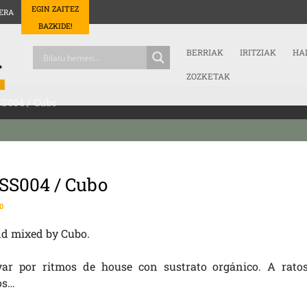
EGIN ZAITEZ
ERA
BAZKIDE!
BERRIAK
IRITZIAK
HA
ZOZKETAK
S004 / Cubo
SS004 / Cubo
0
nd mixed by Cubo.
var por ritmos de house con sustrato orgánico. A rato
os…