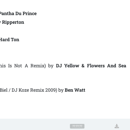
Pantha Du Prince
y
Ripperton
Hard Ton
This Is Not A Remix)
by
DJ Yellow & Flowers And Sea
 Biel / DJ Koze Remix 2009)
by
Ben Watt
??:??:??