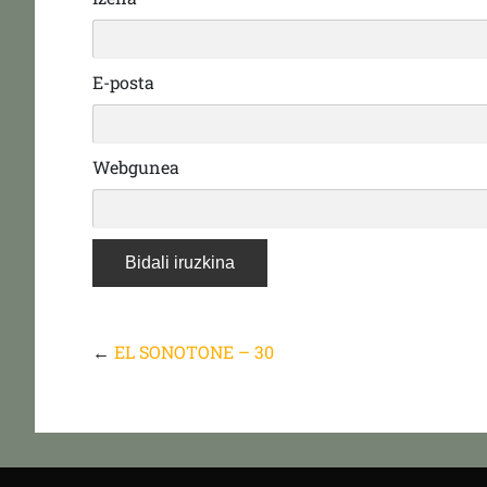
E-posta
Webgunea
←
EL SONOTONE – 30