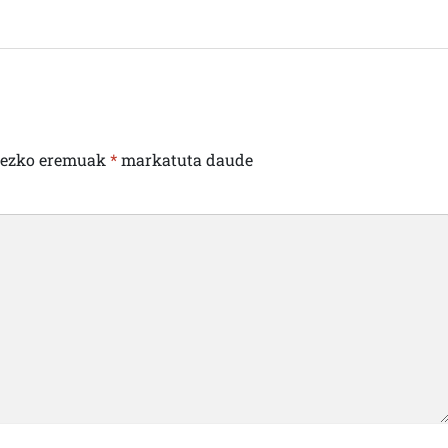
rezko eremuak
*
markatuta daude