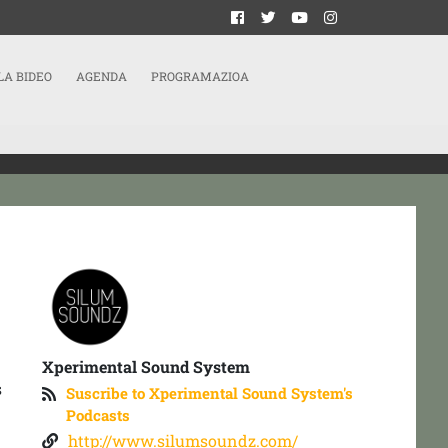
LA BIDEO
AGENDA
PROGRAMAZIOA
Xperimental Sound System
s
Suscribe to Xperimental Sound System's
Podcasts
http://www.silumsoundz.com/