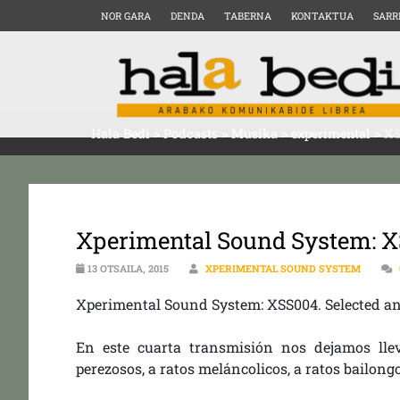
NOR GARA
DENDA
TABERNA
KONTAKTUA
SARR
Hala Bedi
>
Podcasts
>
Musika
>
experimental
>
XS
Xperimental Sound System: X
13 OTSAILA, 2015
XPERIMENTAL SOUND SYSTEM
Xperimental Sound System: XSS004. Selected a
En este cuarta transmisión nos dejamos lle
perezosos, a ratos meláncolicos, a ratos bailong