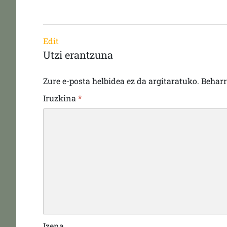
Edit
Utzi erantzuna
Zure e-posta helbidea ez da argitaratuko.
Behar
Iruzkina
*
Izena