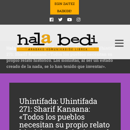
EGIN ZAITEZ
BAZKIDE!
Hala Bedi
>
Podcasts
>
Sozialak
>
uhintifada
>
Uhintifada
271: Sharif Kanaana: «Todos los pueblos necesitan su
propio relato histórico. Los sionistas, al ser un estado
creado de la nada, se lo han tenido que inventar».
Uhintifada: Uhintifada
271: Sharif Kanaana:
«Todos los pueblos
necesitan su propio relato