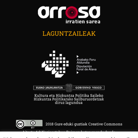
LAGUNTZAILEAK
2018 Gure eduki guztiak Creative Commons
Aitortu 4.0 Nazioartekoa Baimen baten mende daude.